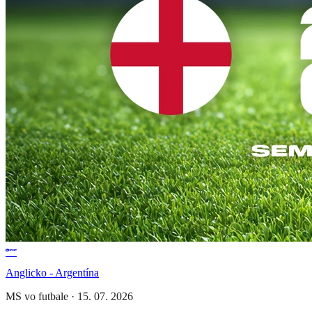
Anglicko - Argentína
MS vo futbale
·
15. 07. 2026