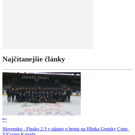
Najčítanejšie články
Slovensko - Fínsko 2:3 v zápase o bronz na Hlinka Gretzky Cupe.
Víťazom Kanada