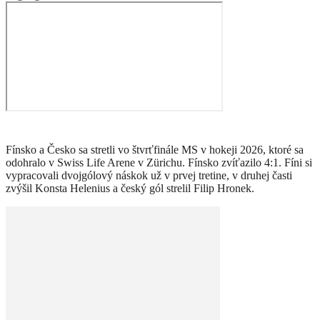
Fínsko a Česko sa stretli vo štvrťfinále MS v hokeji 2026, ktoré sa
odohralo v Swiss Life Arene v Zürichu. Fínsko zvíťazilo 4:1. Fíni si
vypracovali dvojgólový náskok už v prvej tretine, v druhej časti
zvýšil Konsta Helenius a český gól strelil Filip Hronek.