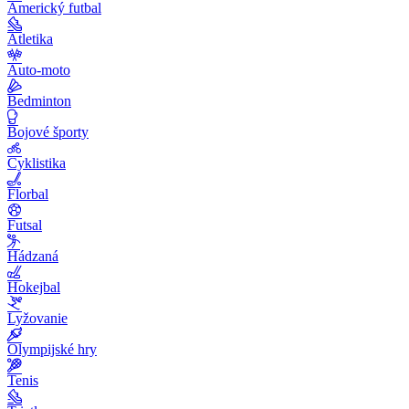
Americký futbal
Atletika
Auto-moto
Bedminton
Bojové športy
Cyklistika
Florbal
Futsal
Hádzaná
Hokejbal
Lyžovanie
Olympijské hry
Tenis