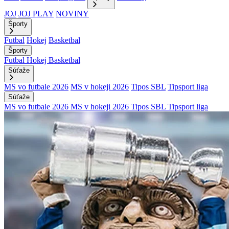
JOJ
JOJ PLAY
NOVINY
Športy
Futbal
Hokej
Basketbal
Športy
Futbal
Hokej
Basketbal
Súťaže
MS vo futbale 2026
MS v hokeji 2026
Tipos SBL
Tipsport liga
Súťaže
MS vo futbale 2026
MS v hokeji 2026
Tipos SBL
Tipsport liga