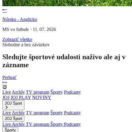
Nórsko - Anglicko
MS vo futbale
·
11. 07. 2026
Zobraziť všetko
Slobodne a bez záväzkov
Sledujte športové udalosti naživo ale aj v
zázname
Prehrať
Live
Archív
TV program
Športy
Podcasty
JOJ
JOJ PLAY
NOVINY
JOJ Šport
Live
Archív
TV program
Športy
Podcasty
JOJ Šport
Live
Archív
TV program
Športy
Podcasty
Športy