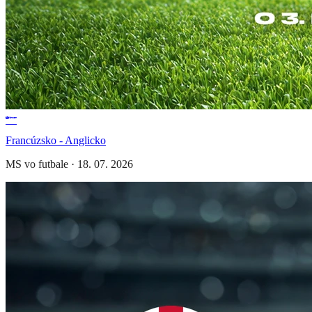
Francúzsko - Anglicko
MS vo futbale
·
18. 07. 2026