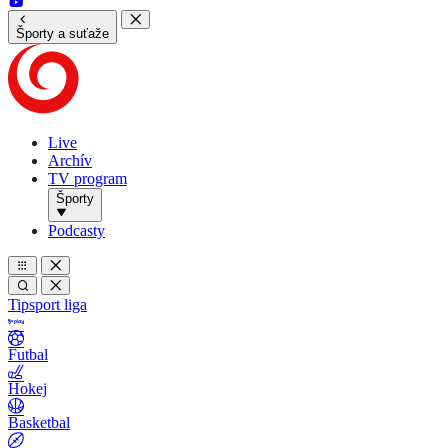
Športy a suťaže
Live
Archív
TV program
Športy
Podcasty
Tipsport liga
Futbal
Hokej
Basketbal