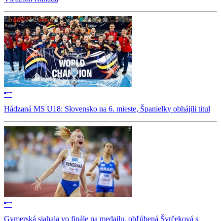
Hádzaná MS U18: Slovensko na 6. mieste, Španielky obhájili titul
Gymerská siahala vo finále na medailu, obľúbená Švrčeková s