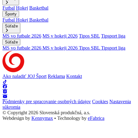
Futbal
Hokej
Basketbal
Športy
Futbal
Hokej
Basketbal
Súťaže
MS vo futbale 2026
MS v hokeji 2026
Tipos SBL
Tipsport liga
Súťaže
MS vo futbale 2026
MS v hokeji 2026
Tipos SBL
Tipsport liga
Ako naladiť JOJ Šport
Reklama
Kontakt
Podmienky pre spracovanie osobných údajov
Cookies
Nastavenia
súkromia
© Copyright 2026 Slovenská produkčná, a.s.
Webdesign by
Kennymax
•
Technology by
eFabrica