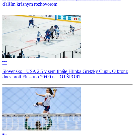
ďalším krásnym rozhovorom
Slovensko - USA 2:5 v semifinále Hlinka Gretzky Cupu. O bronz
dnes proti Fínsku o 20:00 na JOJ ŠPORT