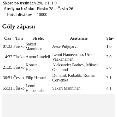
Skóre po tretinách
2:0, 1:1, 1:0
Strely na bránku
Fínsko 28 – Česko 26
Počet divákov
10000
Góly zápasu
Čas
Tím
Strelec
Asistencie
Stav
Sakari
07:33
Fínsko
Jesse Puljujarvi
1:0
Manninen
Lenni Hameenaho, Urho
14:32
Fínsko
Anton Lundell
2:0
Vaakanainen
Konsta
Aleksander Barkov, Mikael
21:35
Fínsko
3:0
Helenius
Granlund
Dominik Kubalík, Roman
30:51
Česko
Filip Hronek
3:1
Červenka
Lenni
55:31
Fínsko
Sakari Manninen
4:1
Hameenaho