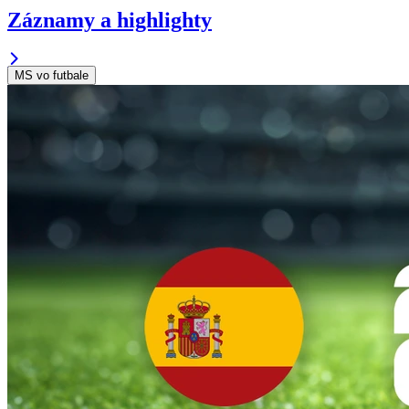
Záznamy a highlighty
MS vo futbale