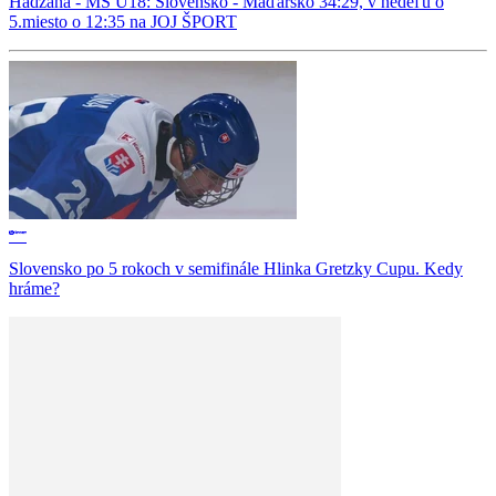
Hádzaná - MS U18: Slovensko - Maďarsko 34:29, v nedeľu o
5.miesto o 12:35 na JOJ ŠPORT
Slovensko po 5 rokoch v semifinále Hlinka Gretzky Cupu. Kedy
hráme?