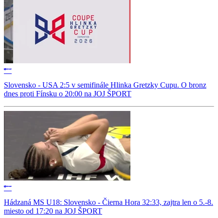
Slovensko - USA 2:5 v semifinále Hlinka Gretzky Cupu. O bronz
dnes proti Fínsku o 20:00 na JOJ ŠPORT
Hádzaná MS U18: Slovensko - Čierna Hora 32:33, zajtra len o 5.-8.
miesto od 17:20 na JOJ ŠPORT