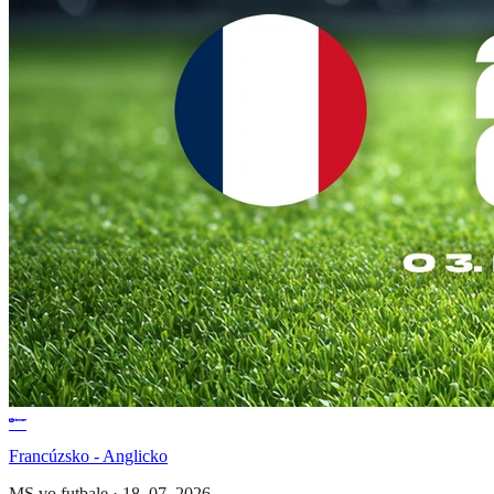
Francúzsko - Anglicko
MS vo futbale
·
18. 07. 2026