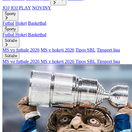
JOJ
JOJ PLAY
NOVINY
Športy
Futbal
Hokej
Basketbal
Športy
Futbal
Hokej
Basketbal
Súťaže
MS vo futbale 2026
MS v hokeji 2026
Tipos SBL
Tipsport liga
Súťaže
MS vo futbale 2026
MS v hokeji 2026
Tipos SBL
Tipsport liga