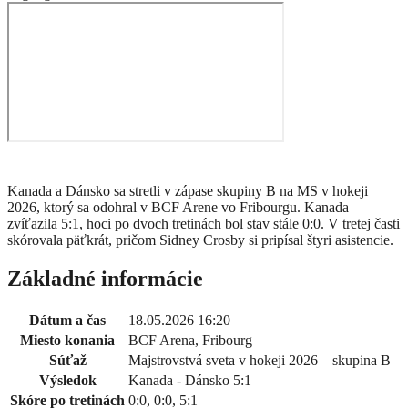
Kanada a Dánsko sa stretli v zápase skupiny B na MS v hokeji
2026, ktorý sa odohral v BCF Arene vo Fribourgu. Kanada
zvíťazila 5:1, hoci po dvoch tretinách bol stav stále 0:0. V tretej časti
skórovala päťkrát, pričom Sidney Crosby si pripísal štyri asistencie.
Základné informácie
Dátum a čas
18.05.2026 16:20
Miesto konania
BCF Arena, Fribourg
Súťaž
Majstrovstvá sveta v hokeji 2026 – skupina B
Výsledok
Kanada - Dánsko 5:1
Skóre po tretinách
0:0, 0:0, 5:1