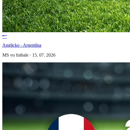
Anglicko - Argentína
MS vo futbale
·
15. 07. 2026