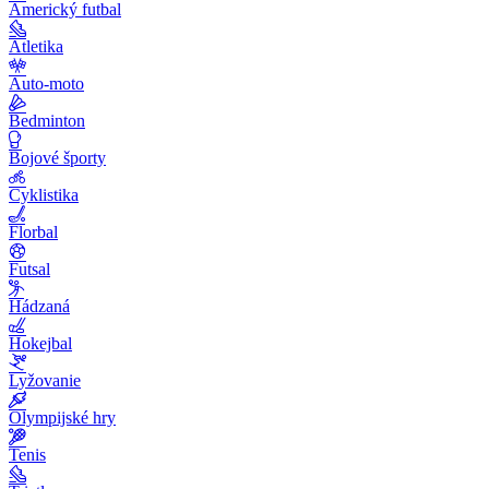
Americký futbal
Atletika
Auto-moto
Bedminton
Bojové športy
Cyklistika
Florbal
Futsal
Hádzaná
Hokejbal
Lyžovanie
Olympijské hry
Tenis