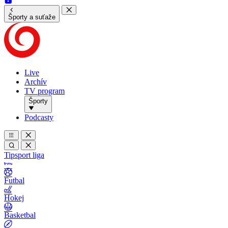
Športy a suťaže
Live
Archív
TV program
Športy
Podcasty
Tipsport liga
Futbal
Hokej
Basketbal