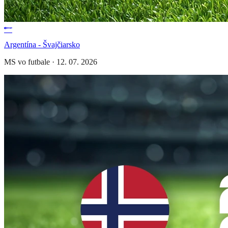
Argentína - Švajčiarsko
MS vo futbale
·
12. 07. 2026