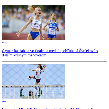
Gymerská siahala vo finále na medailu, obľúbená Švrčeková s
ďalším krásnym rozhovorom