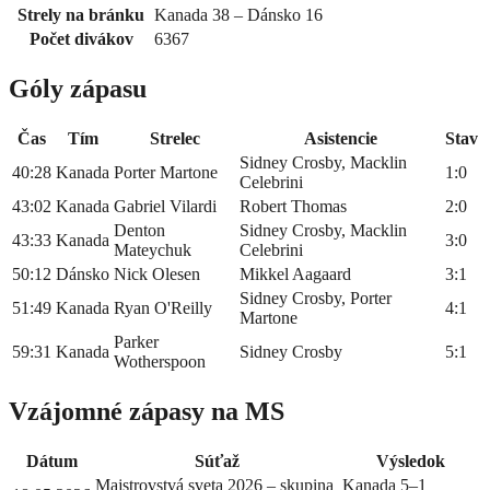
Strely na bránku
Kanada 38 – Dánsko 16
Počet divákov
6367
Góly zápasu
Čas
Tím
Strelec
Asistencie
Stav
Sidney Crosby, Macklin
40:28
Kanada
Porter Martone
1:0
Celebrini
43:02
Kanada
Gabriel Vilardi
Robert Thomas
2:0
Denton
Sidney Crosby, Macklin
43:33
Kanada
3:0
Mateychuk
Celebrini
50:12
Dánsko
Nick Olesen
Mikkel Aagaard
3:1
Sidney Crosby, Porter
51:49
Kanada
Ryan O'Reilly
4:1
Martone
Parker
59:31
Kanada
Sidney Crosby
5:1
Wotherspoon
Vzájomné zápasy na MS
Dátum
Súťaž
Výsledok
Majstrovstvá sveta 2026 – skupina
Kanada 5–1