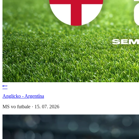
Anglicko - Argentína
MS vo futbale
·
15. 07. 2026