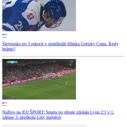
Slovensko po 5 rokoch v semifinále Hlinka Gretzky Cupu. Kedy
hráme?
Naživo na JOJ ŠPORT: Sparta po obrate zdolala Lyon 2:1 v 1.
zápase 3. predkola Ligy majstrov