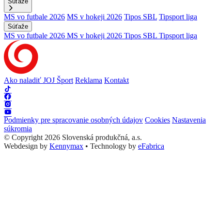
Súťaže
MS vo futbale 2026
MS v hokeji 2026
Tipos SBL
Tipsport liga
Súťaže
MS vo futbale 2026
MS v hokeji 2026
Tipos SBL
Tipsport liga
Ako naladiť JOJ Šport
Reklama
Kontakt
Podmienky pre spracovanie osobných údajov
Cookies
Nastavenia
súkromia
© Copyright 2026 Slovenská produkčná, a.s.
Webdesign by
Kennymax
•
Technology by
eFabrica