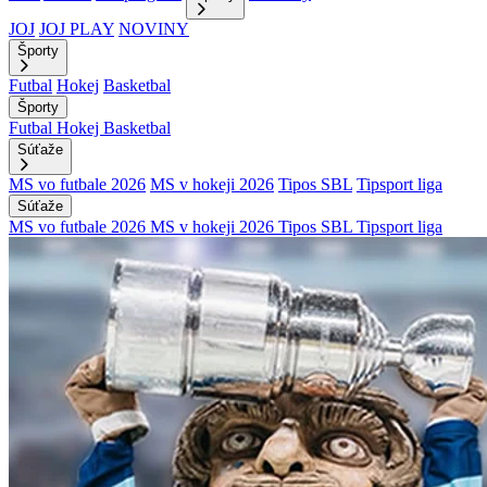
JOJ
JOJ PLAY
NOVINY
Športy
Futbal
Hokej
Basketbal
Športy
Futbal
Hokej
Basketbal
Súťaže
MS vo futbale 2026
MS v hokeji 2026
Tipos SBL
Tipsport liga
Súťaže
MS vo futbale 2026
MS v hokeji 2026
Tipos SBL
Tipsport liga