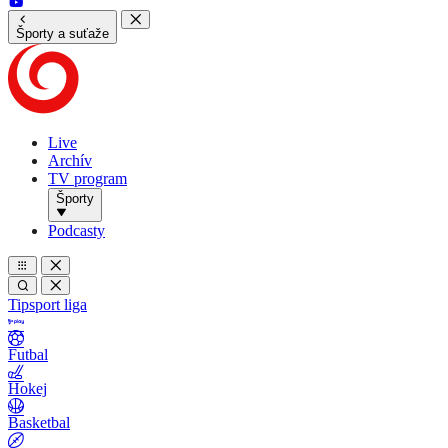
Športy a suťaže
Live
Archív
TV program
Športy
Podcasty
Tipsport liga
Futbal
Hokej
Basketbal