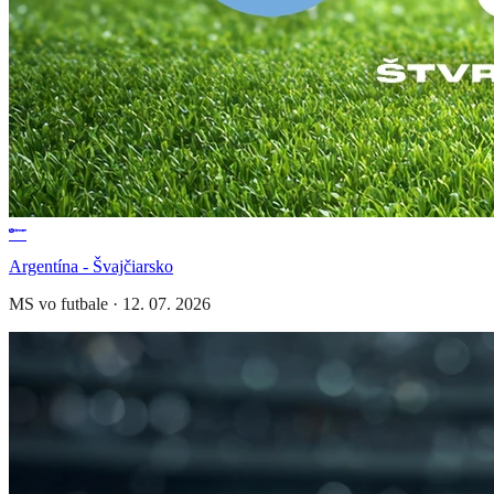
Argentína - Švajčiarsko
MS vo futbale
·
12. 07. 2026