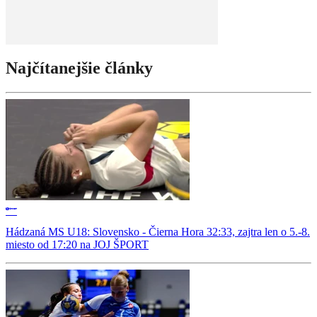
Najčítanejšie články
Hádzaná MS U18: Slovensko - Čierna Hora 32:33, zajtra len o 5.-8.
miesto od 17:20 na JOJ ŠPORT