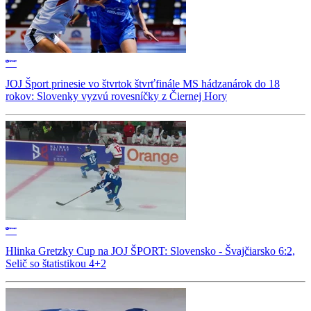
JOJ Šport prinesie vo štvrtok štvrťfinále MS hádzanárok do 18
rokov: Slovenky vyzvú rovesníčky z Čiernej Hory
Hlinka Gretzky Cup na JOJ ŠPORT: Slovensko - Švajčiarsko 6:2,
Selič so štatistikou 4+2