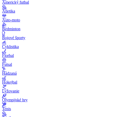
Americký futbal
Atletika
Auto-moto
Bedminton
Bojové športy
Cyklistika
Florbal
Futsal
Hádzaná
Hokejbal
Lyžovanie
Olympijské hry
Tenis