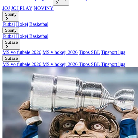
JOJ
JOJ PLAY
NOVINY
Športy
Futbal
Hokej
Basketbal
Športy
Futbal
Hokej
Basketbal
Súťaže
MS vo futbale 2026
MS v hokeji 2026
Tipos SBL
Tipsport liga
Súťaže
MS vo futbale 2026
MS v hokeji 2026
Tipos SBL
Tipsport liga