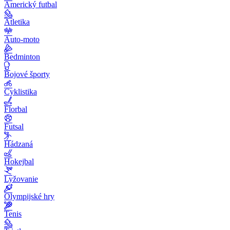
Americký futbal
Atletika
Auto-moto
Bedminton
Bojové športy
Cyklistika
Florbal
Futsal
Hádzaná
Hokejbal
Lyžovanie
Olympijské hry
Tenis