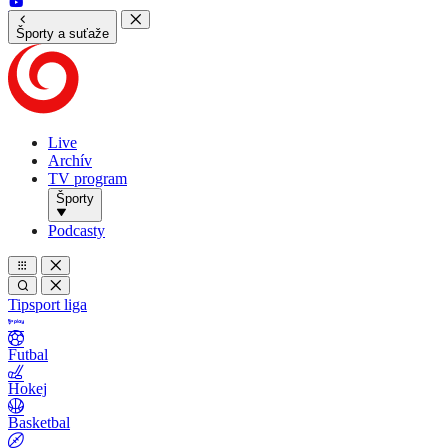
Športy a suťaže
Live
Archív
TV program
Športy
Podcasty
Tipsport liga
Futbal
Hokej
Basketbal