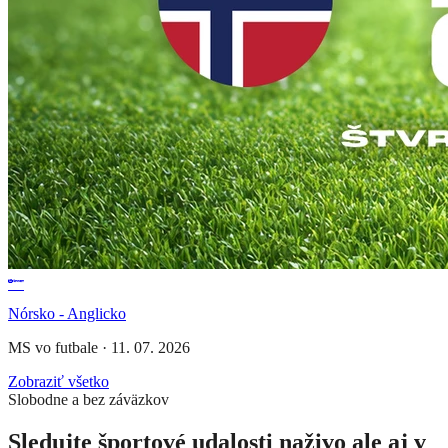
Nórsko - Anglicko
MS vo futbale
·
11. 07. 2026
Zobraziť všetko
Slobodne a bez záväzkov
Sledujte športové udalosti naživo ale aj v