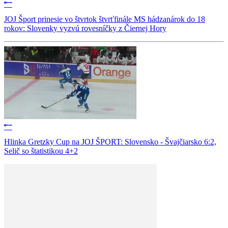
JOJ Šport prinesie vo štvrtok štvrťfinále MS hádzanárok do 18
rokov: Slovenky vyzvú rovesníčky z Čiernej Hory
Hlinka Gretzky Cup na JOJ ŠPORT: Slovensko - Švajčiarsko 6:2,
Selič so štatistikou 4+2