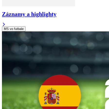
Záznamy a highlighty
MS vo futbale