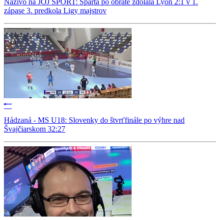
Naživo na JOJ ŠPORT: Sparta po obrate zdolala Lyon 2:1 v 1.
zápase 3. predkola Ligy majstrov
Hádzaná - MS U18: Slovenky do štvrťfinále po výhre nad
Švajčiarskom 32:27