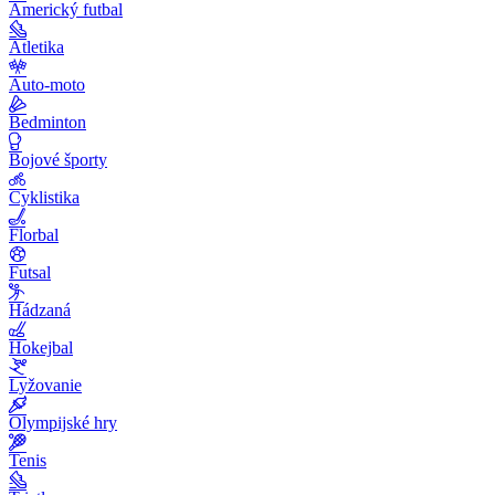
Americký futbal
Atletika
Auto-moto
Bedminton
Bojové športy
Cyklistika
Florbal
Futsal
Hádzaná
Hokejbal
Lyžovanie
Olympijské hry
Tenis