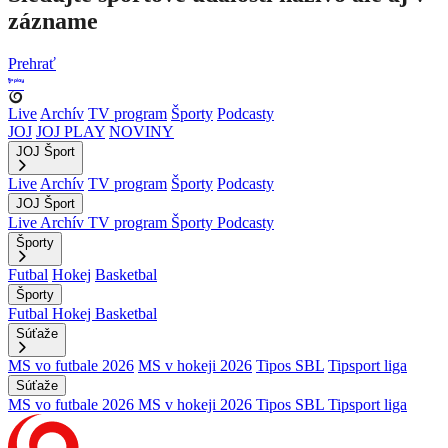
zázname
Prehrať
Live
Archív
TV program
Športy
Podcasty
JOJ
JOJ PLAY
NOVINY
JOJ Šport
Live
Archív
TV program
Športy
Podcasty
JOJ Šport
Live
Archív
TV program
Športy
Podcasty
Športy
Futbal
Hokej
Basketbal
Športy
Futbal
Hokej
Basketbal
Súťaže
MS vo futbale 2026
MS v hokeji 2026
Tipos SBL
Tipsport liga
Súťaže
MS vo futbale 2026
MS v hokeji 2026
Tipos SBL
Tipsport liga