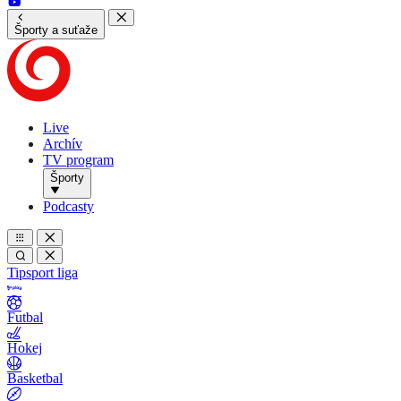
Športy a suťaže
Live
Archív
TV program
Športy
Podcasty
Tipsport liga
Futbal
Hokej
Basketbal