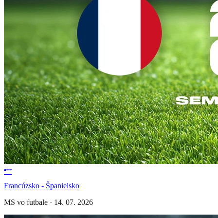
Francúzsko - Španielsko
MS vo futbale
·
14. 07. 2026