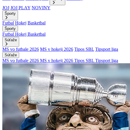
JOJ
JOJ PLAY
NOVINY
Športy
Futbal
Hokej
Basketbal
Športy
Futbal
Hokej
Basketbal
Súťaže
MS vo futbale 2026
MS v hokeji 2026
Tipos SBL
Tipsport liga
Súťaže
MS vo futbale 2026
MS v hokeji 2026
Tipos SBL
Tipsport liga