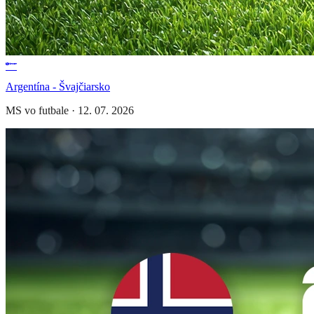
Argentína - Švajčiarsko
MS vo futbale
·
12. 07. 2026