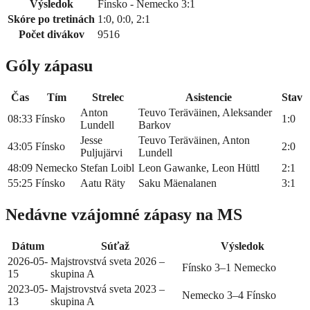
Výsledok
Fínsko - Nemecko 3:1
Skóre po tretinách
1:0, 0:0, 2:1
Počet divákov
9516
Góly zápasu
Čas
Tím
Strelec
Asistencie
Stav
Anton
Teuvo Teräväinen, Aleksander
08:33
Fínsko
1:0
Lundell
Barkov
Jesse
Teuvo Teräväinen, Anton
43:05
Fínsko
2:0
Puljujärvi
Lundell
48:09
Nemecko
Stefan Loibl
Leon Gawanke, Leon Hüttl
2:1
55:25
Fínsko
Aatu Räty
Saku Mäenalanen
3:1
Nedávne vzájomné zápasy na MS
Dátum
Súťaž
Výsledok
2026-05-
Majstrovstvá sveta 2026 –
Fínsko 3–1 Nemecko
15
skupina A
2023-05-
Majstrovstvá sveta 2023 –
Nemecko 3–4 Fínsko
13
skupina A