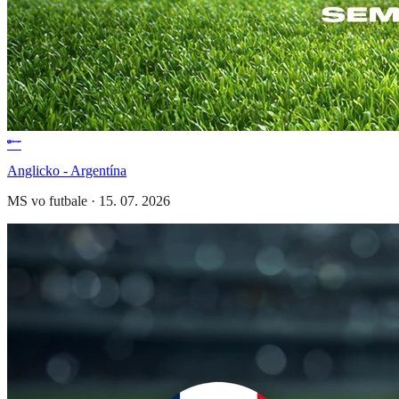
Anglicko - Argentína
MS vo futbale
·
15. 07. 2026