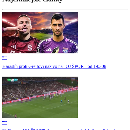
Haraslín proti Greifovi naživo na JOJ ŠPORT od 19:30h