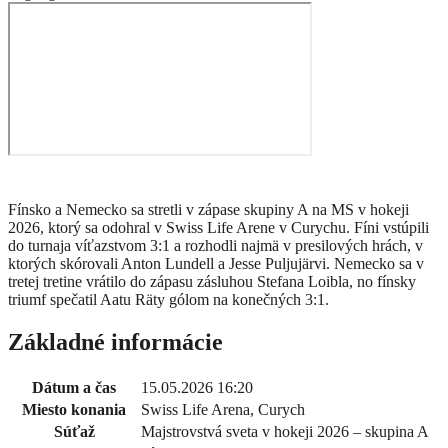
Fínsko a Nemecko sa stretli v zápase skupiny A na MS v hokeji
2026, ktorý sa odohral v Swiss Life Arene v Curychu. Fíni vstúpili
do turnaja víťazstvom 3:1 a rozhodli najmä v presilových hrách, v
ktorých skórovali Anton Lundell a Jesse Puljujärvi. Nemecko sa v
tretej tretine vrátilo do zápasu zásluhou Stefana Loibla, no fínsky
triumf spečatil Aatu Räty gólom na konečných 3:1.
Základné informácie
Dátum a čas
15.05.2026 16:20
Miesto konania
Swiss Life Arena, Curych
Súťaž
Majstrovstvá sveta v hokeji 2026 – skupina A