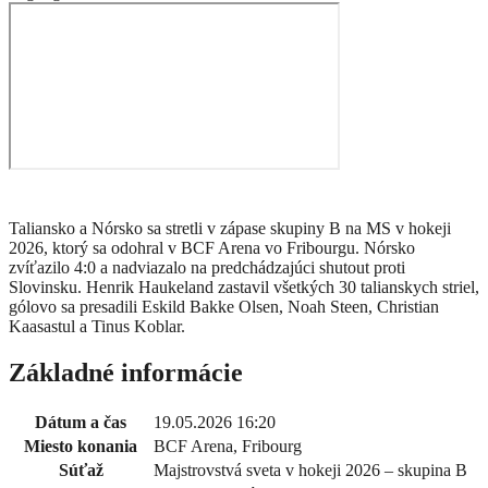
Taliansko a Nórsko sa stretli v zápase skupiny B na MS v hokeji
2026, ktorý sa odohral v BCF Arena vo Fribourgu. Nórsko
zvíťazilo 4:0 a nadviazalo na predchádzajúci shutout proti
Slovinsku. Henrik Haukeland zastavil všetkých 30 talianskych striel,
gólovo sa presadili Eskild Bakke Olsen, Noah Steen, Christian
Kaasastul a Tinus Koblar.
Základné informácie
Dátum a čas
19.05.2026 16:20
Miesto konania
BCF Arena, Fribourg
Súťaž
Majstrovstvá sveta v hokeji 2026 – skupina B