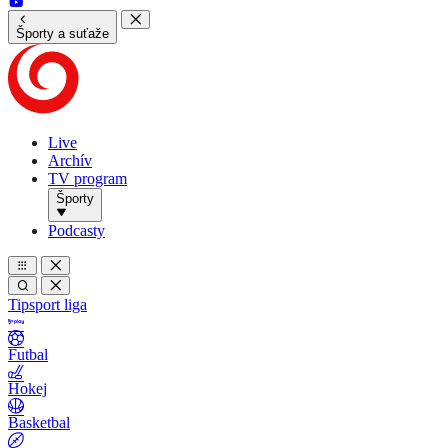
Športy a suťaže
Live
Archív
TV program
Športy
Podcasty
Tipsport liga
Futbal
Hokej
Basketbal