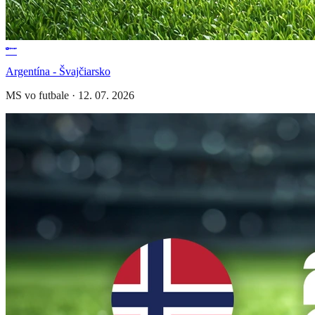
Argentína - Švajčiarsko
MS vo futbale
·
12. 07. 2026