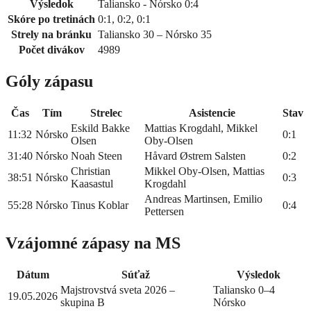
Výsledok
Taliansko - Nórsko 0:4
Skóre po tretinách
0:1, 0:2, 0:1
Strely na bránku
Taliansko 30 – Nórsko 35
Počet divákov
4989
Góly zápasu
Čas
Tím
Strelec
Asistencie
Stav
Eskild Bakke
Mattias Krogdahl, Mikkel
11:32
Nórsko
0:1
Olsen
Oby-Olsen
31:40
Nórsko
Noah Steen
Håvard Østrem Salsten
0:2
Christian
Mikkel Oby-Olsen, Mattias
38:51
Nórsko
0:3
Kaasastul
Krogdahl
Andreas Martinsen, Emilio
55:28
Nórsko
Tinus Koblar
0:4
Pettersen
Vzájomné zápasy na MS
Dátum
Súťaž
Výsledok
Majstrovstvá sveta 2026 –
Taliansko 0–4
19.05.2026
skupina B
Nórsko