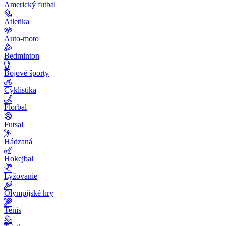
Americký futbal
Atletika
Auto-moto
Bedminton
Bojové športy
Cyklistika
Florbal
Futsal
Hádzaná
Hokejbal
Lyžovanie
Olympijské hry
Tenis