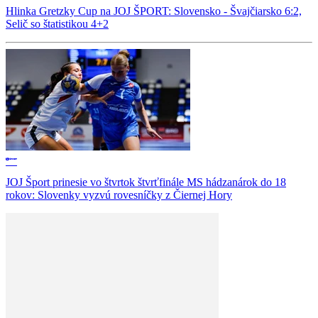
Hlinka Gretzky Cup na JOJ ŠPORT: Slovensko - Švajčiarsko 6:2,
Selič so štatistikou 4+2
JOJ Šport prinesie vo štvrtok štvrťfinále MS hádzanárok do 18
rokov: Slovenky vyzvú rovesníčky z Čiernej Hory