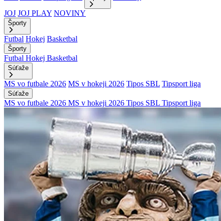
JOJ
JOJ PLAY
NOVINY
Športy
Futbal
Hokej
Basketbal
Športy
Futbal
Hokej
Basketbal
Súťaže
MS vo futbale 2026
MS v hokeji 2026
Tipos SBL
Tipsport liga
Súťaže
MS vo futbale 2026
MS v hokeji 2026
Tipos SBL
Tipsport liga