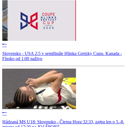
Slovensko - USA 2:5 v semifinále Hlinka Gretzky Cupu. Kanada -
Fínsko od 1:00 naživo
Hádzaná MS U18: Slovensko - Čierna Hora 32:33, zajtra len o 5.-8.
miesto od 17:20 na JOJ ŠPORT