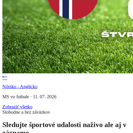
Nórsko - Anglicko
MS vo futbale
·
11. 07. 2026
Zobraziť všetko
Slobodne a bez záväzkov
Sledujte športové udalosti naživo ale aj v
zázname