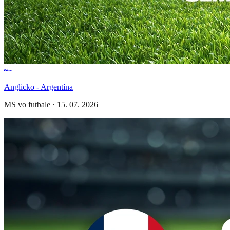
Anglicko - Argentína
MS vo futbale
·
15. 07. 2026