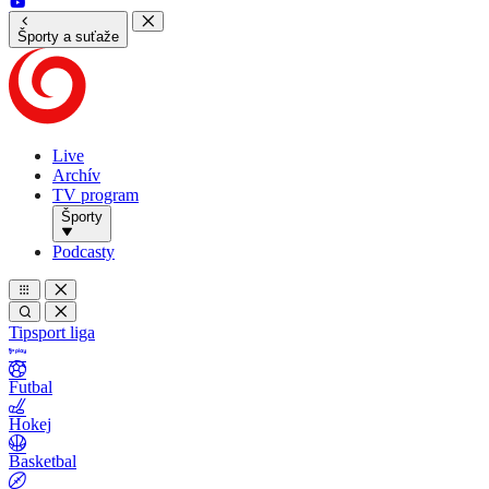
Športy a suťaže
Live
Archív
TV program
Športy
Podcasty
Tipsport liga
Futbal
Hokej
Basketbal