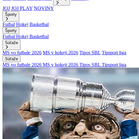
JOJ
JOJ PLAY
NOVINY
Športy
Futbal
Hokej
Basketbal
Športy
Futbal
Hokej
Basketbal
Súťaže
MS vo futbale 2026
MS v hokeji 2026
Tipos SBL
Tipsport liga
Súťaže
MS vo futbale 2026
MS v hokeji 2026
Tipos SBL
Tipsport liga