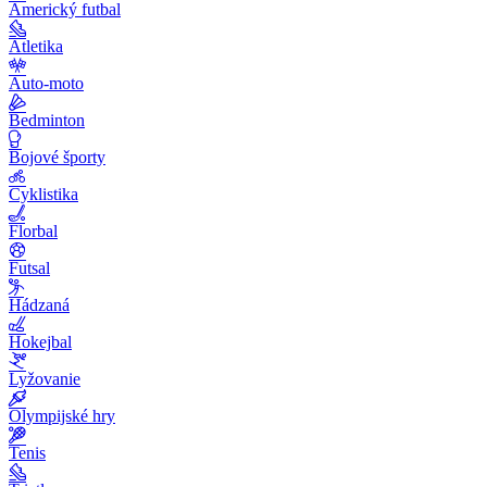
Americký futbal
Atletika
Auto-moto
Bedminton
Bojové športy
Cyklistika
Florbal
Futsal
Hádzaná
Hokejbal
Lyžovanie
Olympijské hry
Tenis