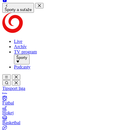
Športy a suťaže
Live
Archív
TV program
Športy
Podcasty
Tipsport liga
Futbal
Hokej
Basketbal