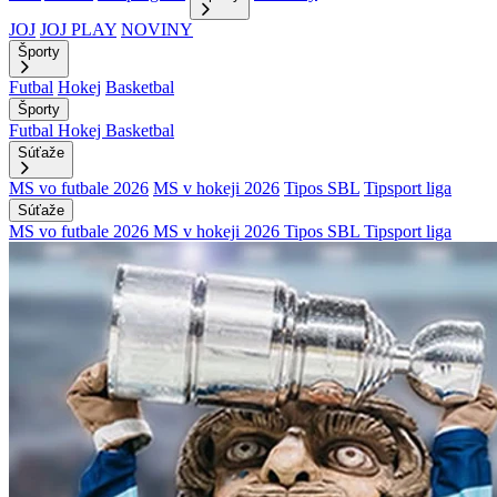
JOJ
JOJ PLAY
NOVINY
Športy
Futbal
Hokej
Basketbal
Športy
Futbal
Hokej
Basketbal
Súťaže
MS vo futbale 2026
MS v hokeji 2026
Tipos SBL
Tipsport liga
Súťaže
MS vo futbale 2026
MS v hokeji 2026
Tipos SBL
Tipsport liga