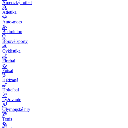
Americký futbal
Atletika
Auto-moto
Bedminton
Bojové športy
Cyklistika
Florbal
Futsal
Hádzaná
Hokejbal
Lyžovanie
Olympijské hry
Tenis