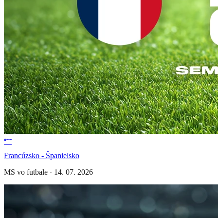
Francúzsko - Španielsko
MS vo futbale
·
14. 07. 2026