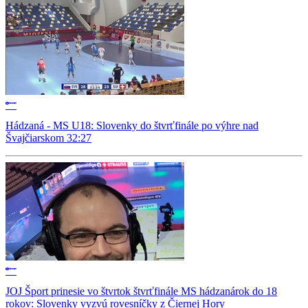
Hádzaná - MS U18: Slovenky do štvrťfinále po výhre nad
Švajčiarskom 32:27
JOJ Šport prinesie vo štvrtok štvrťfinále MS hádzanárok do 18
rokov: Slovenky vyzvú rovesníčky z Čiernej Hory