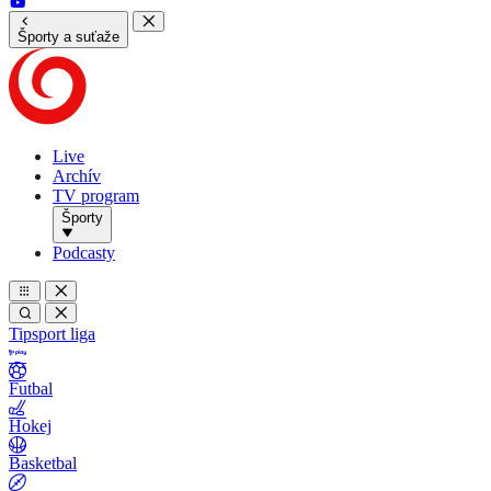
Športy a suťaže
Live
Archív
TV program
Športy
Podcasty
Tipsport liga
Futbal
Hokej
Basketbal