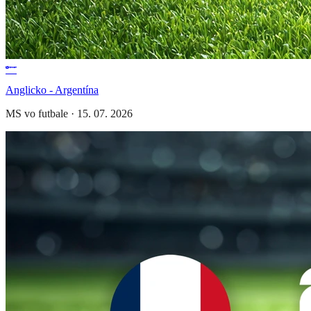
Anglicko - Argentína
MS vo futbale
·
15. 07. 2026