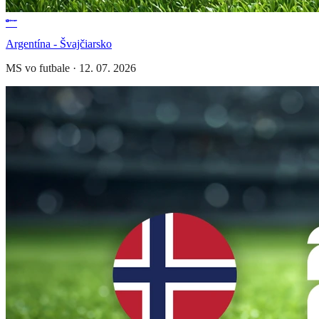
Argentína - Švajčiarsko
MS vo futbale
·
12. 07. 2026