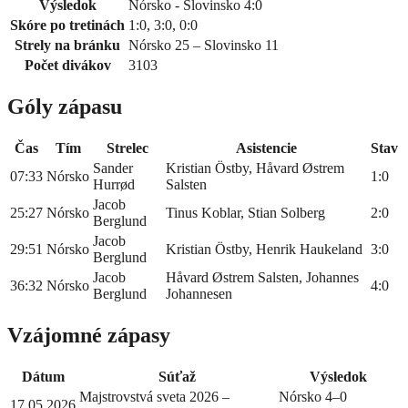
Výsledok
Nórsko - Slovinsko 4:0
Skóre po tretinách
1:0, 3:0, 0:0
Strely na bránku
Nórsko 25 – Slovinsko 11
Počet divákov
3103
Góly zápasu
Čas
Tím
Strelec
Asistencie
Stav
Sander
Kristian Östby, Håvard Østrem
07:33
Nórsko
1:0
Hurrød
Salsten
Jacob
25:27
Nórsko
Tinus Koblar, Stian Solberg
2:0
Berglund
Jacob
29:51
Nórsko
Kristian Östby, Henrik Haukeland
3:0
Berglund
Jacob
Håvard Østrem Salsten, Johannes
36:32
Nórsko
4:0
Berglund
Johannesen
Vzájomné zápasy
Dátum
Súťaž
Výsledok
Majstrovstvá sveta 2026 –
Nórsko 4–0
17.05.2026