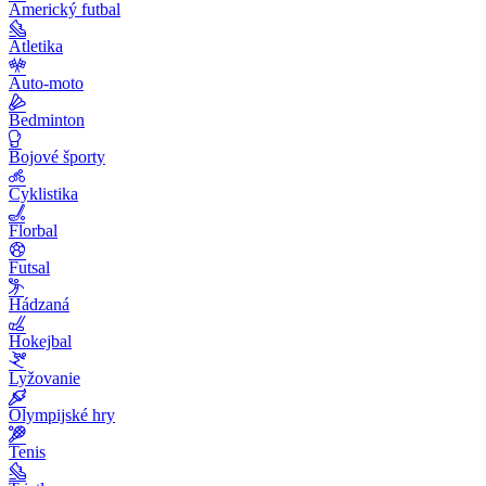
Americký futbal
Atletika
Auto-moto
Bedminton
Bojové športy
Cyklistika
Florbal
Futsal
Hádzaná
Hokejbal
Lyžovanie
Olympijské hry
Tenis