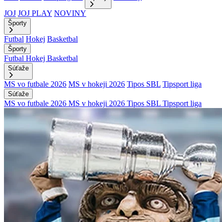
JOJ
JOJ PLAY
NOVINY
Športy
Futbal
Hokej
Basketbal
Športy
Futbal
Hokej
Basketbal
Súťaže
MS vo futbale 2026
MS v hokeji 2026
Tipos SBL
Tipsport liga
Súťaže
MS vo futbale 2026
MS v hokeji 2026
Tipos SBL
Tipsport liga