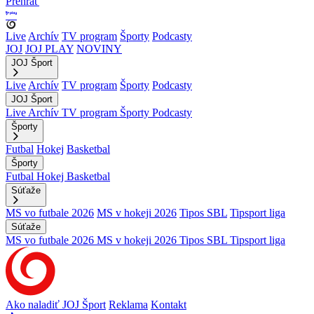
Prehrať
Live
Archív
TV program
Športy
Podcasty
JOJ
JOJ PLAY
NOVINY
JOJ Šport
Live
Archív
TV program
Športy
Podcasty
JOJ Šport
Live
Archív
TV program
Športy
Podcasty
Športy
Futbal
Hokej
Basketbal
Športy
Futbal
Hokej
Basketbal
Súťaže
MS vo futbale 2026
MS v hokeji 2026
Tipos SBL
Tipsport liga
Súťaže
MS vo futbale 2026
MS v hokeji 2026
Tipos SBL
Tipsport liga
Ako naladiť JOJ Šport
Reklama
Kontakt