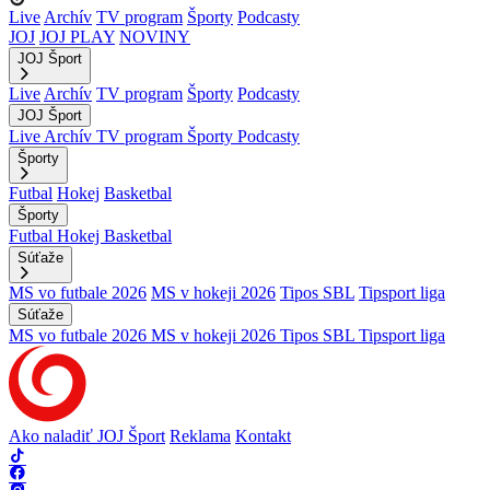
Live
Archív
TV program
Športy
Podcasty
JOJ
JOJ PLAY
NOVINY
JOJ Šport
Live
Archív
TV program
Športy
Podcasty
JOJ Šport
Live
Archív
TV program
Športy
Podcasty
Športy
Futbal
Hokej
Basketbal
Športy
Futbal
Hokej
Basketbal
Súťaže
MS vo futbale 2026
MS v hokeji 2026
Tipos SBL
Tipsport liga
Súťaže
MS vo futbale 2026
MS v hokeji 2026
Tipos SBL
Tipsport liga
Ako naladiť JOJ Šport
Reklama
Kontakt