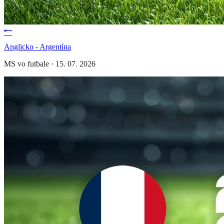
Anglicko - Argentína
MS vo futbale
·
15. 07. 2026