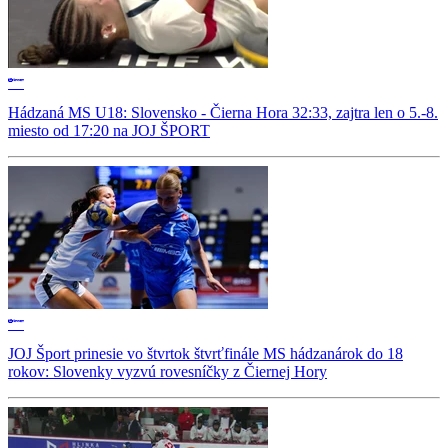
Hádzaná MS U18: Slovensko - Čierna Hora 32:33, zajtra len o 5.-8.
miesto od 17:20 na JOJ ŠPORT
JOJ Šport prinesie vo štvrtok štvrťfinále MS hádzanárok do 18
rokov: Slovenky vyzvú rovesníčky z Čiernej Hory