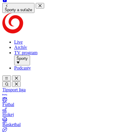
Športy a suťaže
Live
Archív
TV program
Športy
Podcasty
Tipsport liga
Futbal
Hokej
Basketbal