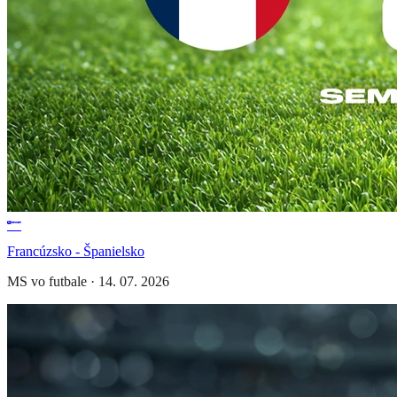
Francúzsko - Španielsko
MS vo futbale
·
14. 07. 2026