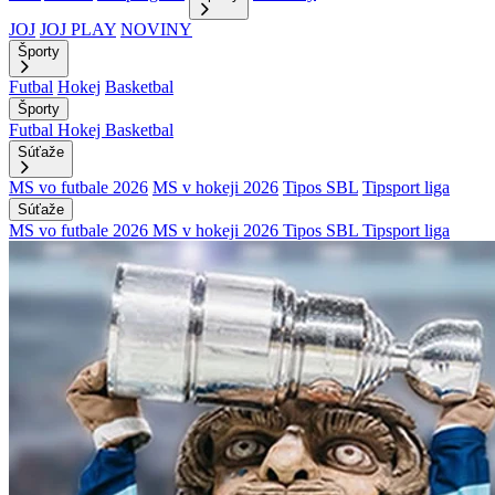
JOJ
JOJ PLAY
NOVINY
Športy
Futbal
Hokej
Basketbal
Športy
Futbal
Hokej
Basketbal
Súťaže
MS vo futbale 2026
MS v hokeji 2026
Tipos SBL
Tipsport liga
Súťaže
MS vo futbale 2026
MS v hokeji 2026
Tipos SBL
Tipsport liga