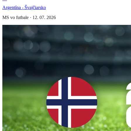
Argentína - Švajčiarsko
MS vo futbale
·
12. 07. 2026