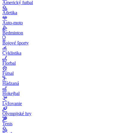
Americký futbal
Atletika
Auto-moto
Bedminton
Bojové športy
Cyklistika
Florbal
Futsal
Hádzaná
Hokejbal
Lyžovanie
Olympijské hry
Tenis