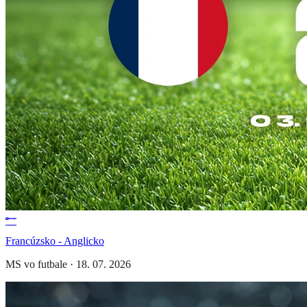
Francúzsko - Anglicko
MS vo futbale
·
18. 07. 2026