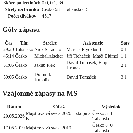
Skóre po tretinách
0:0, 0:1, 3:0
Strely na bránku
Česko 58 – Taliansko 15
Počet divákov
4517
Góly zápasu
Čas
Tím
Strelec
Asistencie
Stav
29:20
Taliansko
Nick Saracino
Marcus Frycklund
0:1
45:14
Česko
Michal Alscher
Jiří Ticháček, Matěj Blümel
1:1
David Tomášek, Filip
51:05
Česko
Jakub Flek
2:1
Hronek
Dominik
59:05
Česko
David Tomášek
3:1
Kubalík
Vzájomné zápasy na MS
Dátum
Súťaž
Výsledok
Majstrovstvá sveta 2026 – skupina
Česko 3–1
20.05.2026
B
Taliansko
Česko 8–0
17.05.2019
Majstrovstvá sveta 2019
Taliansko