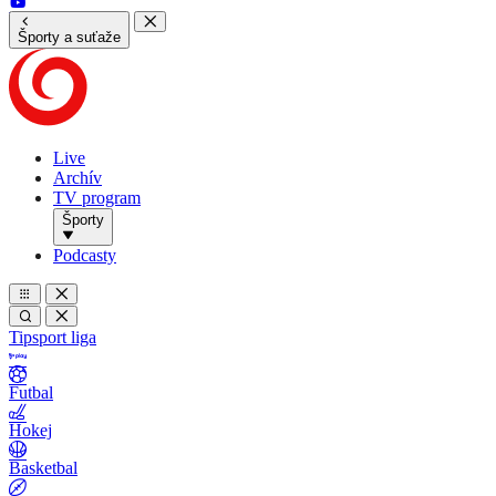
Športy a suťaže
Live
Archív
TV program
Športy
Podcasty
Tipsport liga
Futbal
Hokej
Basketbal