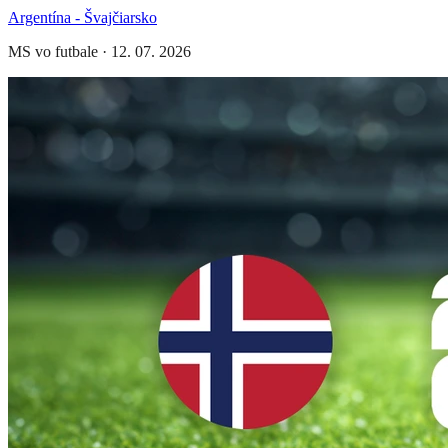
Argentína - Švajčiarsko
MS vo futbale
·
12. 07. 2026