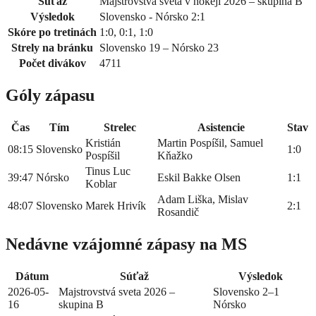
Súťaž
Majstrovstvá sveta v hokeji 2026 – skupina B
Výsledok
Slovensko - Nórsko 2:1
Skóre po tretinách
1:0, 0:1, 1:0
Strely na bránku
Slovensko 19 – Nórsko 23
Počet divákov
4711
Góly zápasu
Čas
Tím
Strelec
Asistencie
Stav
Kristián
Martin Pospíšil, Samuel
08:15
Slovensko
1:0
Pospíšil
Kňažko
Tinus Luc
39:47
Nórsko
Eskil Bakke Olsen
1:1
Koblar
Adam Liška, Mislav
48:07
Slovensko
Marek Hrivík
2:1
Rosandič
Nedávne vzájomné zápasy na MS
Dátum
Súťaž
Výsledok
2026-05-
Majstrovstvá sveta 2026 –
Slovensko 2–1
16
skupina B
Nórsko