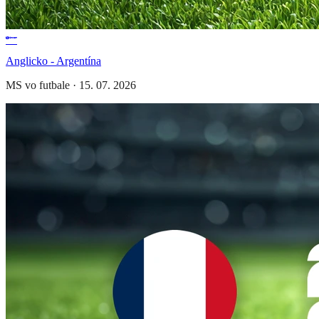
Anglicko - Argentína
MS vo futbale
·
15. 07. 2026