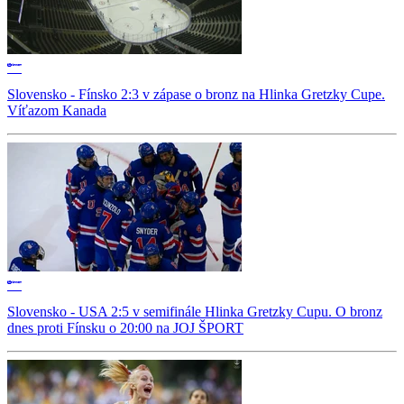
Slovensko - Fínsko 2:3 v zápase o bronz na Hlinka Gretzky Cupe.
Víťazom Kanada
Slovensko - USA 2:5 v semifinále Hlinka Gretzky Cupu. O bronz
dnes proti Fínsku o 20:00 na JOJ ŠPORT