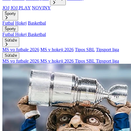
JOJ
JOJ PLAY
NOVINY
Športy
Futbal
Hokej
Basketbal
Športy
Futbal
Hokej
Basketbal
Súťaže
MS vo futbale 2026
MS v hokeji 2026
Tipos SBL
Tipsport liga
Súťaže
MS vo futbale 2026
MS v hokeji 2026
Tipos SBL
Tipsport liga