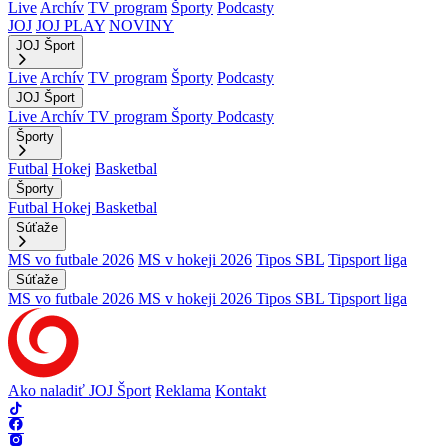
Live
Archív
TV program
Športy
Podcasty
JOJ
JOJ PLAY
NOVINY
JOJ Šport
Live
Archív
TV program
Športy
Podcasty
JOJ Šport
Live
Archív
TV program
Športy
Podcasty
Športy
Futbal
Hokej
Basketbal
Športy
Futbal
Hokej
Basketbal
Súťaže
MS vo futbale 2026
MS v hokeji 2026
Tipos SBL
Tipsport liga
Súťaže
MS vo futbale 2026
MS v hokeji 2026
Tipos SBL
Tipsport liga
Ako naladiť JOJ Šport
Reklama
Kontakt