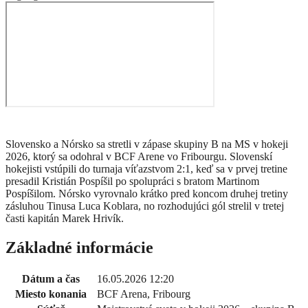
Slovensko a Nórsko sa stretli v zápase skupiny B na MS v hokeji
2026, ktorý sa odohral v BCF Arene vo Fribourgu. Slovenskí
hokejisti vstúpili do turnaja víťazstvom 2:1, keď sa v prvej tretine
presadil Kristián Pospíšil po spolupráci s bratom Martinom
Pospíšilom. Nórsko vyrovnalo krátko pred koncom druhej tretiny
zásluhou Tinusa Luca Koblara, no rozhodujúci gól strelil v tretej
časti kapitán Marek Hrivík.
Základné informácie
Dátum a čas
16.05.2026 12:20
Miesto konania
BCF Arena, Fribourg