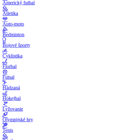
Americký futbal
Atletika
Auto-moto
Bedminton
Bojové športy
Cyklistika
Florbal
Futsal
Hádzaná
Hokejbal
Lyžovanie
Olympijské hry
Tenis