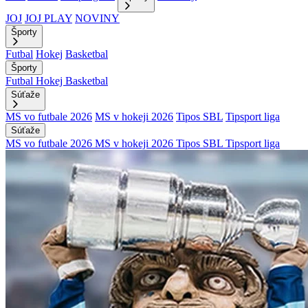
JOJ
JOJ PLAY
NOVINY
Športy
Futbal
Hokej
Basketbal
Športy
Futbal
Hokej
Basketbal
Súťaže
MS vo futbale 2026
MS v hokeji 2026
Tipos SBL
Tipsport liga
Súťaže
MS vo futbale 2026
MS v hokeji 2026
Tipos SBL
Tipsport liga