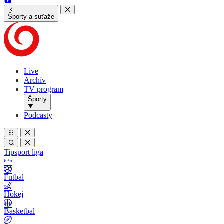
Športy a suťaže
Live
Archív
TV program
Športy
Podcasty
Tipsport liga
Futbal
Hokej
Basketbal