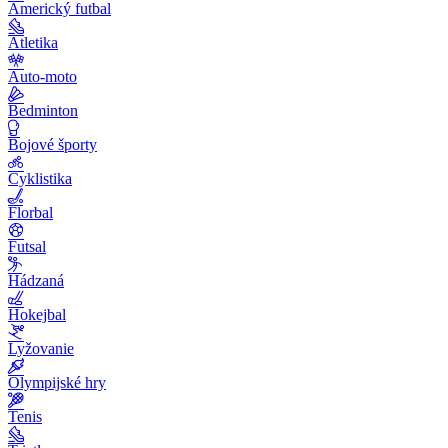
Americký futbal
Atletika
Auto-moto
Bedminton
Bojové športy
Cyklistika
Florbal
Futsal
Hádzaná
Hokejbal
Lyžovanie
Olympijské hry
Tenis