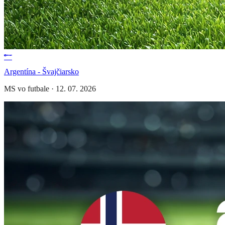
Argentína - Švajčiarsko
MS vo futbale
·
12. 07. 2026