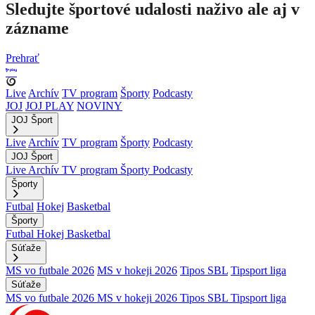
Sledujte športové udalosti naživo ale aj v
zázname
Prehrať
Live
Archív
TV program
Športy
Podcasty
JOJ
JOJ PLAY
NOVINY
JOJ Šport
Live
Archív
TV program
Športy
Podcasty
JOJ Šport
Live
Archív
TV program
Športy
Podcasty
Športy
Futbal
Hokej
Basketbal
Športy
Futbal
Hokej
Basketbal
Súťaže
MS vo futbale 2026
MS v hokeji 2026
Tipos SBL
Tipsport liga
Súťaže
MS vo futbale 2026
MS v hokeji 2026
Tipos SBL
Tipsport liga