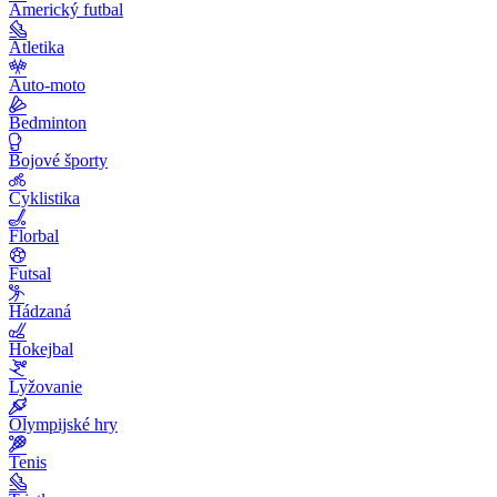
Americký futbal
Atletika
Auto-moto
Bedminton
Bojové športy
Cyklistika
Florbal
Futsal
Hádzaná
Hokejbal
Lyžovanie
Olympijské hry
Tenis