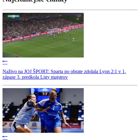
Naživo na JOJ ŠPORT: Sparta po obrate zdolala Lyon 2:1 v 1.
zápase 3. predkola Ligy majstrov