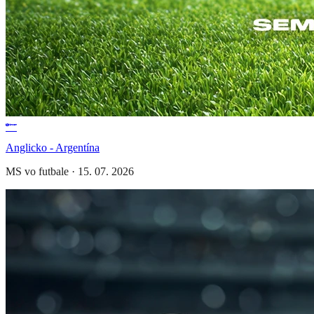
Anglicko - Argentína
MS vo futbale
·
15. 07. 2026