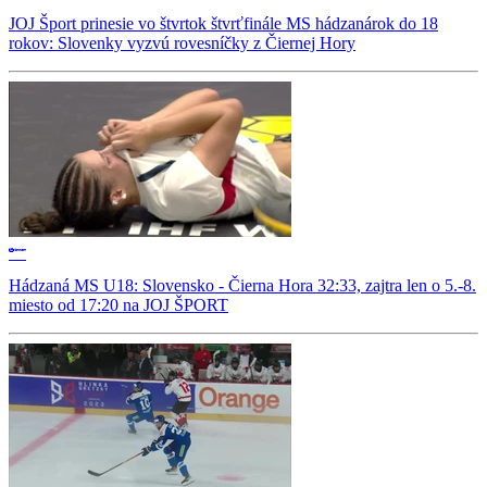
JOJ Šport prinesie vo štvrtok štvrťfinále MS hádzanárok do 18
rokov: Slovenky vyzvú rovesníčky z Čiernej Hory
Hádzaná MS U18: Slovensko - Čierna Hora 32:33, zajtra len o 5.-8.
miesto od 17:20 na JOJ ŠPORT