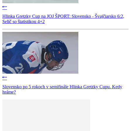
Hlinka Gretzky Cup na JOJ ŠPORT: Slovensko - Švajčiarsko 6:2,
Selič so štatistikou 4+2
Slovensko po 5 rokoch v semifinále Hlinka Gretzky Cupu. Kedy
hráme?