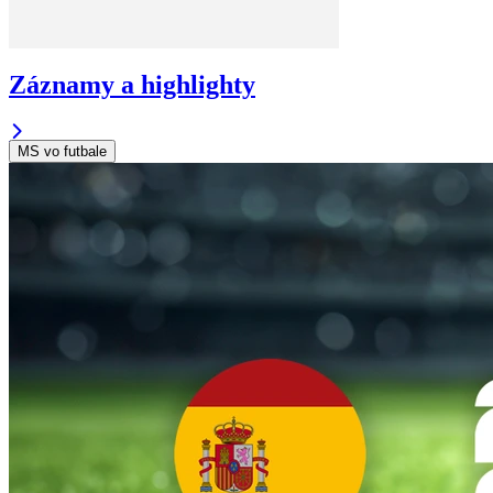
Záznamy a highlighty
MS vo futbale