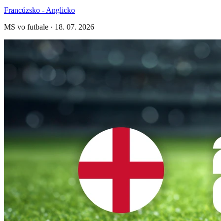
Francúzsko - Anglicko
MS vo futbale
·
18. 07. 2026