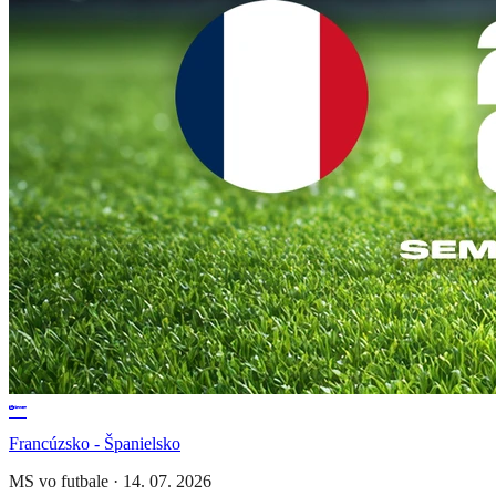
Francúzsko - Španielsko
MS vo futbale
·
14. 07. 2026