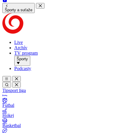
Športy a suťaže
Live
Archív
TV program
Športy
Podcasty
Tipsport liga
Futbal
Hokej
Basketbal