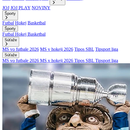
JOJ
JOJ PLAY
NOVINY
Športy
Futbal
Hokej
Basketbal
Športy
Futbal
Hokej
Basketbal
Súťaže
MS vo futbale 2026
MS v hokeji 2026
Tipos SBL
Tipsport liga
Súťaže
MS vo futbale 2026
MS v hokeji 2026
Tipos SBL
Tipsport liga