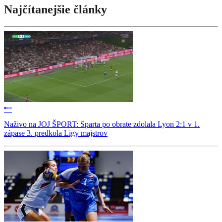
Najčítanejšie články
Naživo na JOJ ŠPORT: Sparta po obrate zdolala Lyon 2:1 v 1.
zápase 3. predkola Ligy majstrov