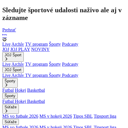
Sledujte športové udalosti naživo ale aj v
zázname
Prehrať
Live
Archív
TV program
Športy
Podcasty
JOJ
JOJ PLAY
NOVINY
JOJ Šport
Live
Archív
TV program
Športy
Podcasty
JOJ Šport
Live
Archív
TV program
Športy
Podcasty
Športy
Futbal
Hokej
Basketbal
Športy
Futbal
Hokej
Basketbal
Súťaže
MS vo futbale 2026
MS v hokeji 2026
Tipos SBL
Tipsport liga
Súťaže
MS vo futbale 2026
MS v hokeji 2026
Tipos SBL
Tipsport liga