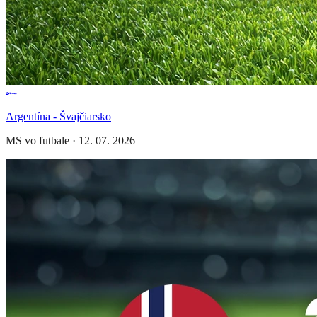
Argentína - Švajčiarsko
MS vo futbale
·
12. 07. 2026