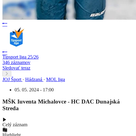
Tipsport liga 25/26
346 záznamov
Sledovať teraz
JOJ Šport
·
Hádzaná
·
MOL liga
05. 05. 2024 - 17:00
MŠK Iuventa Michalovce - HC DAC Dunajská
Streda
Celý záznam
Highlight