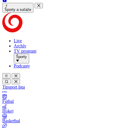
Športy a suťaže
Live
Archív
TV program
Športy
Podcasty
Tipsport liga
Futbal
Hokej
Basketbal