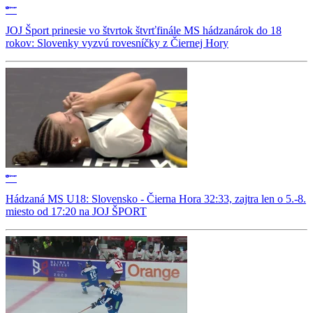
JOJ Šport prinesie vo štvrtok štvrťfinále MS hádzanárok do 18
rokov: Slovenky vyzvú rovesníčky z Čiernej Hory
Hádzaná MS U18: Slovensko - Čierna Hora 32:33, zajtra len o 5.-8.
miesto od 17:20 na JOJ ŠPORT