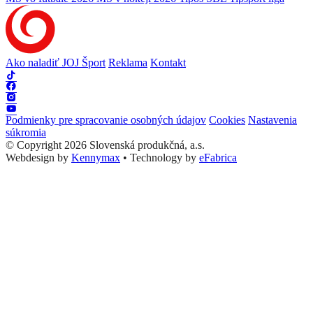
Ako naladiť JOJ Šport
Reklama
Kontakt
Podmienky pre spracovanie osobných údajov
Cookies
Nastavenia
súkromia
© Copyright 2026 Slovenská produkčná, a.s.
Webdesign by
Kennymax
•
Technology by
eFabrica