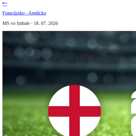
Francúzsko - Anglicko
MS vo futbale
·
18. 07. 2026