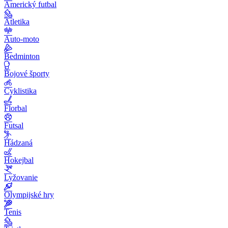
Americký futbal
Atletika
Auto-moto
Bedminton
Bojové športy
Cyklistika
Florbal
Futsal
Hádzaná
Hokejbal
Lyžovanie
Olympijské hry
Tenis