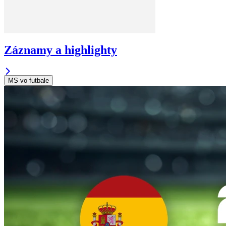
Záznamy a highlighty
MS vo futbale