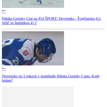
Hlinka Gretzky Cup na JOJ ŠPORT: Slovensko - Švajčiarsko 6:2,
Selič so štatistikou 4+2
Slovensko po 5 rokoch v semifinále Hlinka Gretzky Cupu. Kedy
hráme?