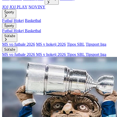
JOJ
JOJ PLAY
NOVINY
Športy
Futbal
Hokej
Basketbal
Športy
Futbal
Hokej
Basketbal
Súťaže
MS vo futbale 2026
MS v hokeji 2026
Tipos SBL
Tipsport liga
Súťaže
MS vo futbale 2026
MS v hokeji 2026
Tipos SBL
Tipsport liga