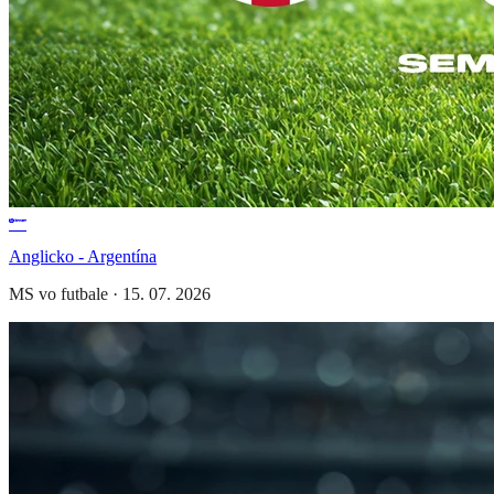
Anglicko - Argentína
MS vo futbale
·
15. 07. 2026