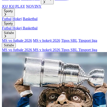
JOJ
JOJ PLAY
NOVINY
Športy
Futbal
Hokej
Basketbal
Športy
Futbal
Hokej
Basketbal
Súťaže
MS vo futbale 2026
MS v hokeji 2026
Tipos SBL
Tipsport liga
Súťaže
MS vo futbale 2026
MS v hokeji 2026
Tipos SBL
Tipsport liga