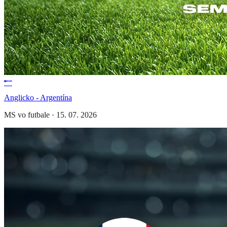
Anglicko - Argentína
MS vo futbale
·
15. 07. 2026