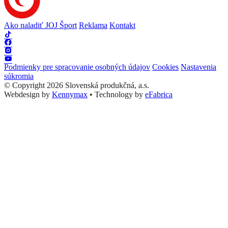
Ako naladiť JOJ Šport
Reklama
Kontakt
Podmienky pre spracovanie osobných údajov
Cookies
Nastavenia
súkromia
© Copyright 2026 Slovenská produkčná, a.s.
Webdesign by
Kennymax
•
Technology by
eFabrica