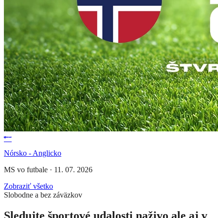
Nórsko - Anglicko
MS vo futbale
·
11. 07. 2026
Zobraziť všetko
Slobodne a bez záväzkov
Sledujte športové udalosti naživo ale aj v