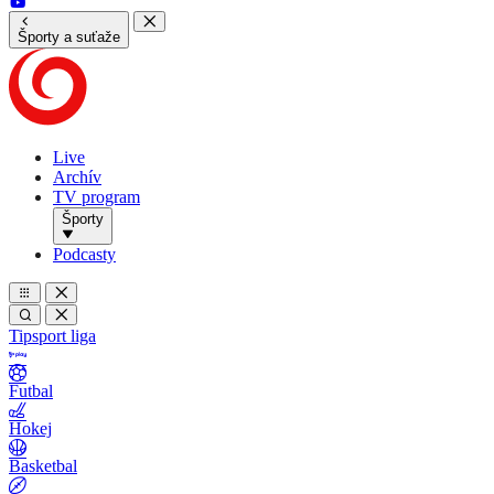
Športy a suťaže
Live
Archív
TV program
Športy
Podcasty
Tipsport liga
Futbal
Hokej
Basketbal