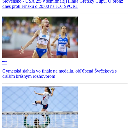
Slovensko - USA 2:5 v semifinále Hlinka Gretzky Cupu. O bronz
dnes proti Fínsku o 20:00 na JOJ ŠPORT
Gymerská siahala vo finále na medailu, obľúbená Švrčeková s
ďalším krásnym rozhovorom