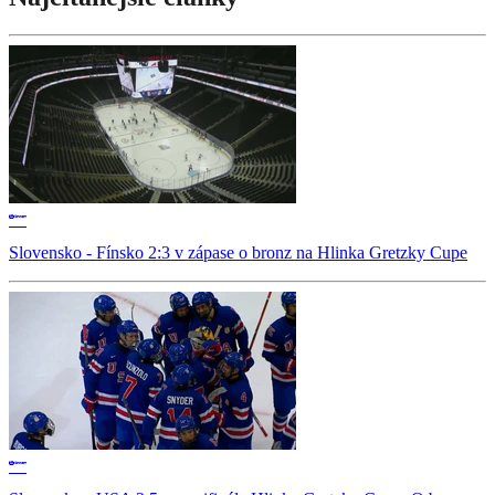
Slovensko - Fínsko 2:3 v zápase o bronz na Hlinka Gretzky Cupe