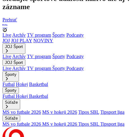
zázname
Prehrať
Live
Archív
TV program
Športy
Podcasty
JOJ
JOJ PLAY
NOVINY
JOJ Šport
Live
Archív
TV program
Športy
Podcasty
JOJ Šport
Live
Archív
TV program
Športy
Podcasty
Športy
Futbal
Hokej
Basketbal
Športy
Futbal
Hokej
Basketbal
Súťaže
MS vo futbale 2026
MS v hokeji 2026
Tipos SBL
Tipsport liga
Súťaže
MS vo futbale 2026
MS v hokeji 2026
Tipos SBL
Tipsport liga