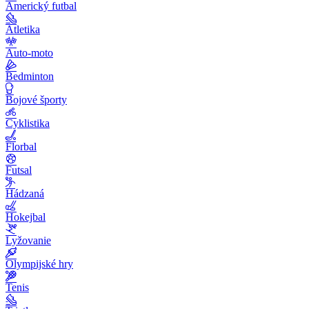
Americký futbal
Atletika
Auto-moto
Bedminton
Bojové športy
Cyklistika
Florbal
Futsal
Hádzaná
Hokejbal
Lyžovanie
Olympijské hry
Tenis