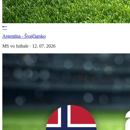
Argentína - Švajčiarsko
MS vo futbale
·
12. 07. 2026