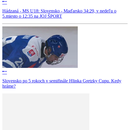
Hádzaná - MS U18: Slovensko - Maďarsko 34:29, v nedeľu o
5.miesto o 12:35 na JOJ ŠPORT
Slovensko po 5 rokoch v semifinále Hlinka Gretzky Cupu. Kedy
hráme?