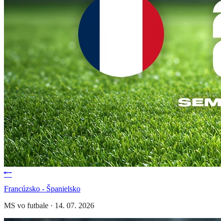
Francúzsko - Španielsko
MS vo futbale
·
14. 07. 2026