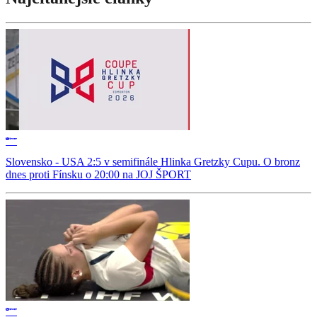
Slovensko - USA 2:5 v semifinále Hlinka Gretzky Cupu. O bronz
dnes proti Fínsku o 20:00 na JOJ ŠPORT