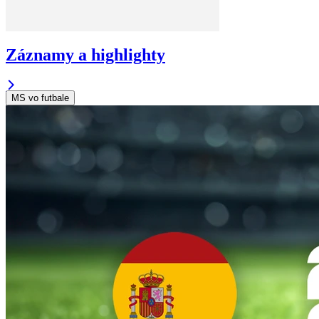
Záznamy a highlighty
MS vo futbale