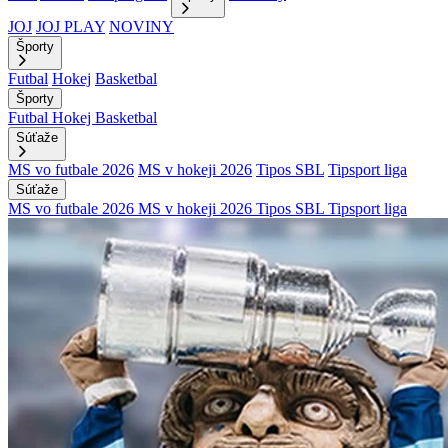
JOJ
JOJ PLAY
NOVINY
Športy
Futbal
Hokej
Basketbal
Športy
Futbal
Hokej
Basketbal
Súťaže
MS vo futbale 2026
MS v hokeji 2026
Tipos SBL
Tipsport liga
Súťaže
MS vo futbale 2026
MS v hokeji 2026
Tipos SBL
Tipsport liga