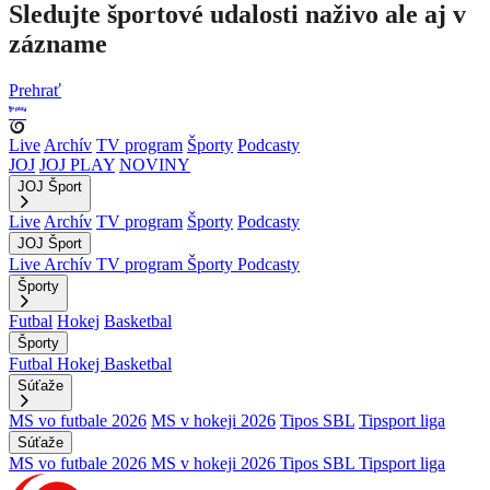
Sledujte športové udalosti naživo ale aj v
zázname
Prehrať
Live
Archív
TV program
Športy
Podcasty
JOJ
JOJ PLAY
NOVINY
JOJ Šport
Live
Archív
TV program
Športy
Podcasty
JOJ Šport
Live
Archív
TV program
Športy
Podcasty
Športy
Futbal
Hokej
Basketbal
Športy
Futbal
Hokej
Basketbal
Súťaže
MS vo futbale 2026
MS v hokeji 2026
Tipos SBL
Tipsport liga
Súťaže
MS vo futbale 2026
MS v hokeji 2026
Tipos SBL
Tipsport liga