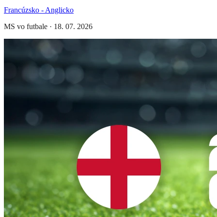
Francúzsko - Anglicko
MS vo futbale
·
18. 07. 2026