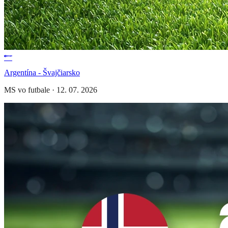
Argentína - Švajčiarsko
MS vo futbale
·
12. 07. 2026