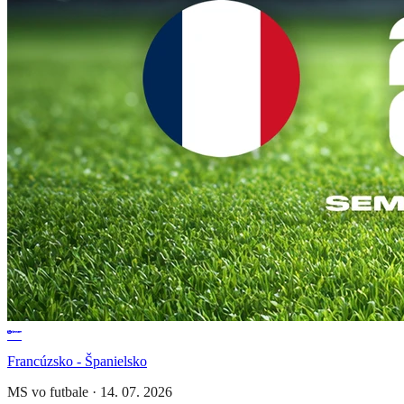
Francúzsko - Španielsko
MS vo futbale
·
14. 07. 2026