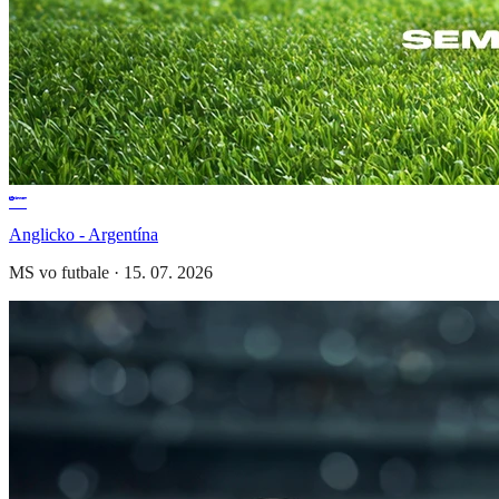
Anglicko - Argentína
MS vo futbale
·
15. 07. 2026