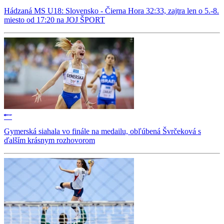
Hádzaná MS U18: Slovensko - Čierna Hora 32:33, zajtra len o 5.-8.
miesto od 17:20 na JOJ ŠPORT
Gymerská siahala vo finále na medailu, obľúbená Švrčeková s
ďalším krásnym rozhovorom