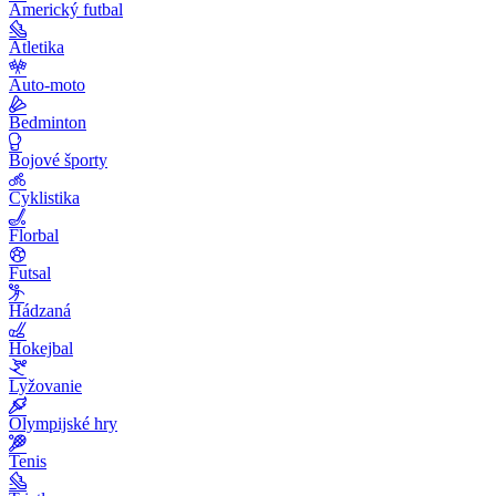
Americký futbal
Atletika
Auto-moto
Bedminton
Bojové športy
Cyklistika
Florbal
Futsal
Hádzaná
Hokejbal
Lyžovanie
Olympijské hry
Tenis