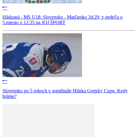
Hádzaná - MS U18: Slovensko - Maďarsko 34:29, v nedeľu o
5.miesto o 12:35 na JOJ ŠPORT
Slovensko po 5 rokoch v semifinále Hlinka Gretzky Cupu. Kedy
hráme?