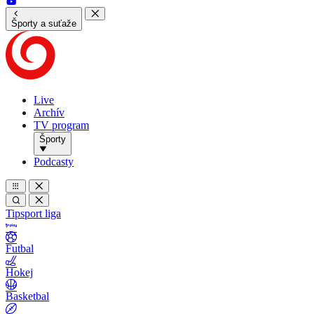
Športy a suťaže
Live
Archív
TV program
Športy
Podcasty
Tipsport liga
Futbal
Hokej
Basketbal