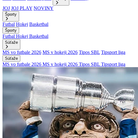
JOJ
JOJ PLAY
NOVINY
Športy
Futbal
Hokej
Basketbal
Športy
Futbal
Hokej
Basketbal
Súťaže
MS vo futbale 2026
MS v hokeji 2026
Tipos SBL
Tipsport liga
Súťaže
MS vo futbale 2026
MS v hokeji 2026
Tipos SBL
Tipsport liga