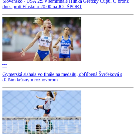
Slovensko - USA 2:5 v semifinále Hlinka Gretzky Cupu. O bronz
dnes proti Fínsku o 20:00 na JOJ ŠPORT
Gymerská siahala vo finále na medailu, obľúbená Švrčeková s
ďalším krásnym rozhovorom