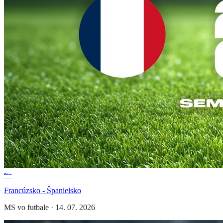
Francúzsko - Španielsko
MS vo futbale
·
14. 07. 2026