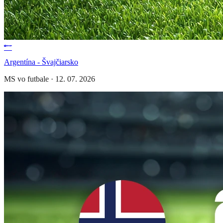
Argentína - Švajčiarsko
MS vo futbale
·
12. 07. 2026