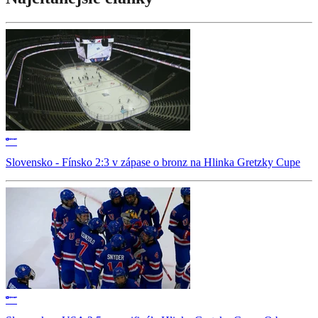
Slovensko - Fínsko 2:3 v zápase o bronz na Hlinka Gretzky Cupe