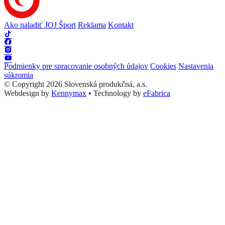
Ako naladiť JOJ Šport
Reklama
Kontakt
Podmienky pre spracovanie osobných údajov
Cookies
Nastavenia
súkromia
© Copyright 2026 Slovenská produkčná, a.s.
Webdesign by
Kennymax
•
Technology by
eFabrica