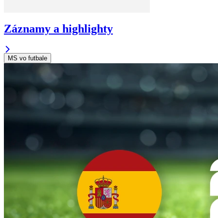
Záznamy a highlighty
MS vo futbale