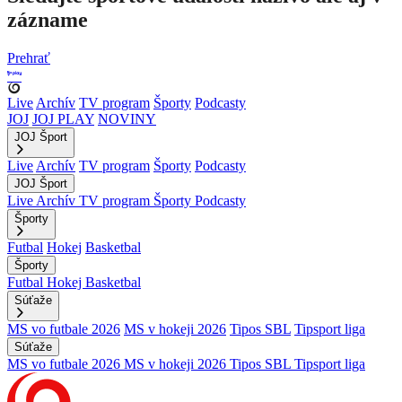
zázname
Prehrať
Live
Archív
TV program
Športy
Podcasty
JOJ
JOJ PLAY
NOVINY
JOJ Šport
Live
Archív
TV program
Športy
Podcasty
JOJ Šport
Live
Archív
TV program
Športy
Podcasty
Športy
Futbal
Hokej
Basketbal
Športy
Futbal
Hokej
Basketbal
Súťaže
MS vo futbale 2026
MS v hokeji 2026
Tipos SBL
Tipsport liga
Súťaže
MS vo futbale 2026
MS v hokeji 2026
Tipos SBL
Tipsport liga