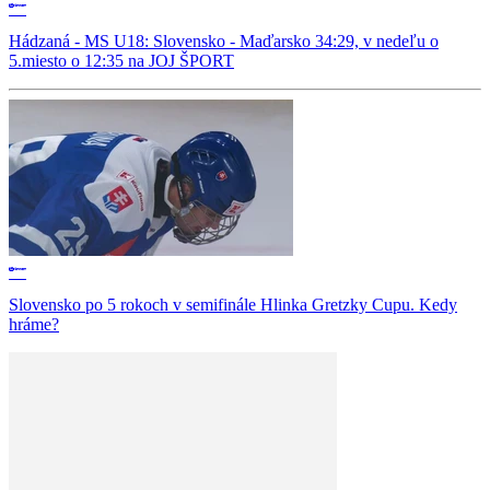
Hádzaná - MS U18: Slovensko - Maďarsko 34:29, v nedeľu o
5.miesto o 12:35 na JOJ ŠPORT
Slovensko po 5 rokoch v semifinále Hlinka Gretzky Cupu. Kedy
hráme?