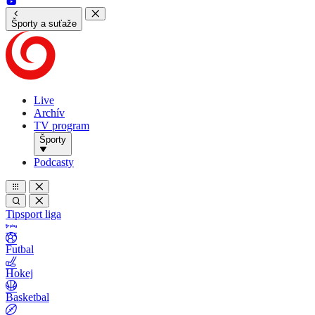
Športy a suťaže
Live
Archív
TV program
Športy
Podcasty
Tipsport liga
Futbal
Hokej
Basketbal