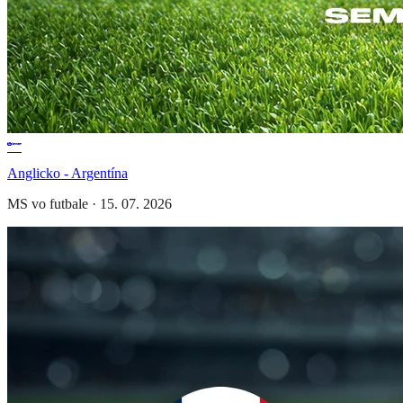
Anglicko - Argentína
MS vo futbale
·
15. 07. 2026