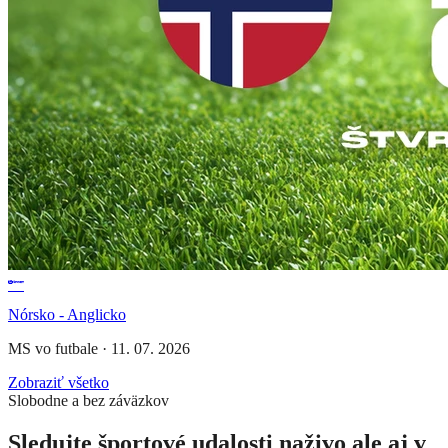
Nórsko - Anglicko
MS vo futbale
·
11. 07. 2026
Zobraziť všetko
Slobodne a bez záväzkov
Sledujte športové udalosti naživo ale aj v