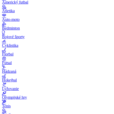
Americký futbal
Atletika
Auto-moto
Bedminton
Bojové športy
Cyklistika
Florbal
Futsal
Hádzaná
Hokejbal
Lyžovanie
Olympijské hry
Tenis