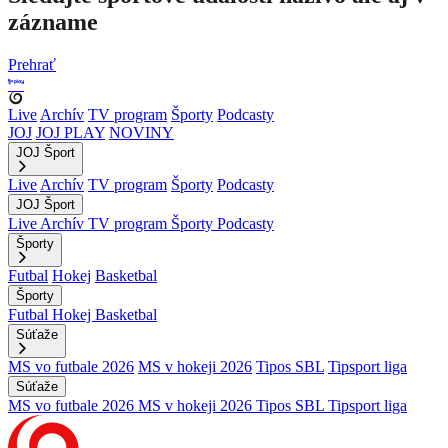
zázname
Prehrať
Live
Archív
TV program
Športy
Podcasty
JOJ
JOJ PLAY
NOVINY
JOJ Šport
Live
Archív
TV program
Športy
Podcasty
JOJ Šport
Live
Archív
TV program
Športy
Podcasty
Športy
Futbal
Hokej
Basketbal
Športy
Futbal
Hokej
Basketbal
Súťaže
MS vo futbale 2026
MS v hokeji 2026
Tipos SBL
Tipsport liga
Súťaže
MS vo futbale 2026
MS v hokeji 2026
Tipos SBL
Tipsport liga