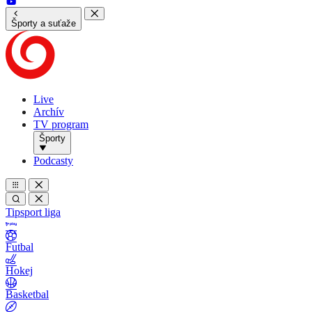
Športy a suťaže
Live
Archív
TV program
Športy
Podcasty
Tipsport liga
Futbal
Hokej
Basketbal