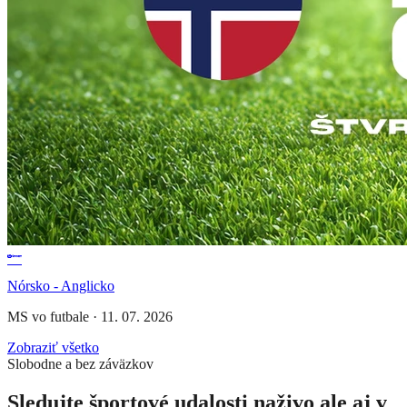
Nórsko - Anglicko
MS vo futbale
·
11. 07. 2026
Zobraziť všetko
Slobodne a bez záväzkov
Sledujte športové udalosti naživo ale aj v