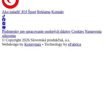
Ako naladiť JOJ Šport
Reklama
Kontakt
Podmienky pre spracovanie osobných údajov
Cookies
Nastavenia
súkromia
© Copyright 2026 Slovenská produkčná, a.s.
Webdesign by
Kennymax
•
Technology by
eFabrica