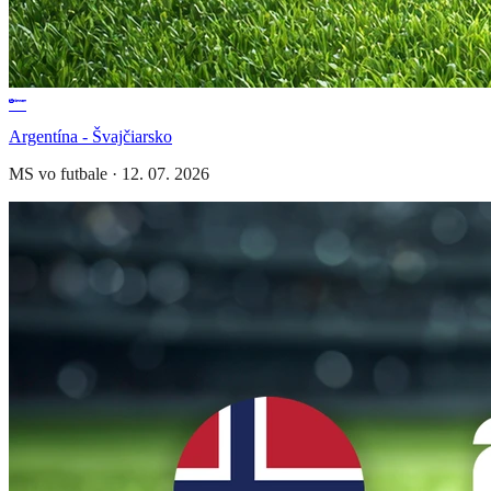
Argentína - Švajčiarsko
MS vo futbale
·
12. 07. 2026