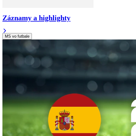
Záznamy a highlighty
MS vo futbale