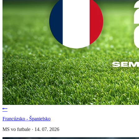
Francúzsko - Španielsko
MS vo futbale
·
14. 07. 2026