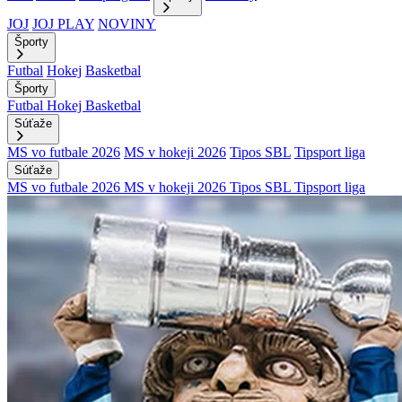
JOJ
JOJ PLAY
NOVINY
Športy
Futbal
Hokej
Basketbal
Športy
Futbal
Hokej
Basketbal
Súťaže
MS vo futbale 2026
MS v hokeji 2026
Tipos SBL
Tipsport liga
Súťaže
MS vo futbale 2026
MS v hokeji 2026
Tipos SBL
Tipsport liga