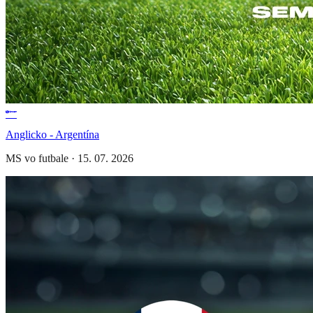
Anglicko - Argentína
MS vo futbale
·
15. 07. 2026