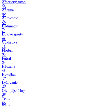
Americký futbal
Atletika
Auto-moto
Bedminton
Bojové športy
Cyklistika
Florbal
Futsal
Hádzaná
Hokejbal
Lyžovanie
Olympijské hry
Tenis