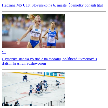
Hádzaná MS U18: Slovensko na 6. mieste, Španielky obhájili titul
Gymerská siahala vo finále na medailu, obľúbená Švrčeková s
ďalším krásnym rozhovorom