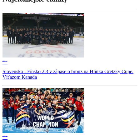
Slovensko - Fínsko 2:3 v zápase o bronz na Hlinka Gretzky Cupe.
Víťazom Kanada