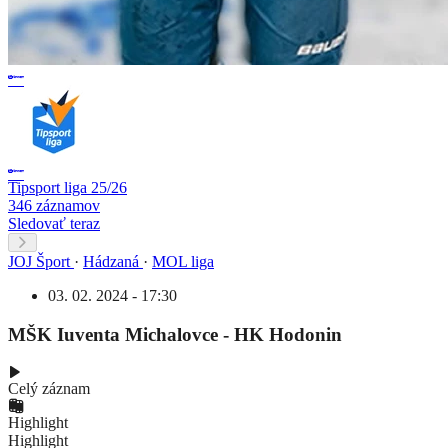
Tipsport liga 25/26
346 záznamov
Sledovať teraz
JOJ Šport
·
Hádzaná
·
MOL liga
03. 02. 2024 - 17:30
MŠK Iuventa Michalovce - HK Hodonin
Celý záznam
Highlight
Highlight