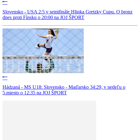
Slovensko - USA 2:5 v semifinále Hlinka Gretzky Cupu. O bronz
dnes proti Fínsku o 20:00 na JOJ ŠPORT
Hádzaná - MS U18: Slovensko - Maďarsko 34:29, v nedeľu o
5.miesto o 12:35 na JOJ ŠPORT