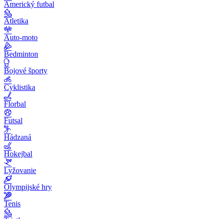
Americký futbal
Atletika
Auto-moto
Bedminton
Bojové športy
Cyklistika
Florbal
Futsal
Hádzaná
Hokejbal
Lyžovanie
Olympijské hry
Tenis