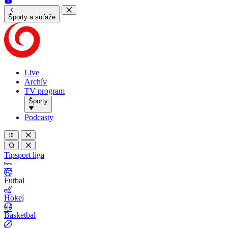
Športy a suťaže
Live
Archív
TV program
Športy
Podcasty
Tipsport liga
Futbal
Hokej
Basketbal