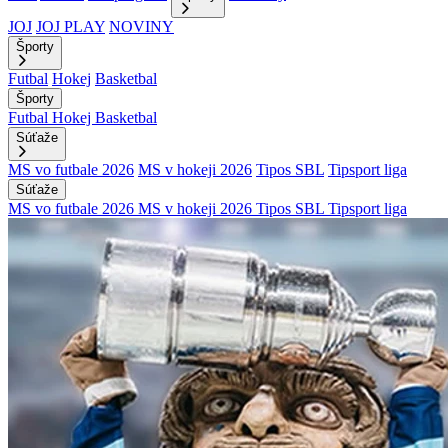
JOJ
JOJ PLAY
NOVINY
Športy
Futbal
Hokej
Basketbal
Športy
Futbal
Hokej
Basketbal
Súťaže
MS vo futbale 2026
MS v hokeji 2026
Tipos SBL
Tipsport liga
Súťaže
MS vo futbale 2026
MS v hokeji 2026
Tipos SBL
Tipsport liga