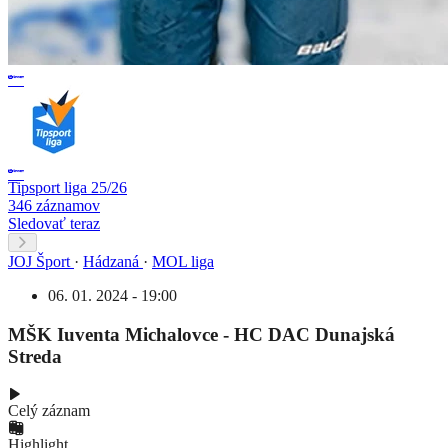
Tipsport liga 25/26
346 záznamov
Sledovať teraz
JOJ Šport
·
Hádzaná
·
MOL liga
06. 01. 2024 - 19:00
MŠK Iuventa Michalovce - HC DAC Dunajská
Streda
Celý záznam
Highlight