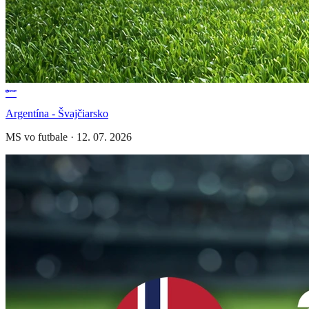
Argentína - Švajčiarsko
MS vo futbale
·
12. 07. 2026