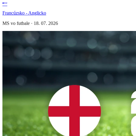
Francúzsko - Anglicko
MS vo futbale
·
18. 07. 2026