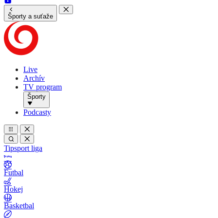
Športy a suťaže
Live
Archív
TV program
Športy
Podcasty
Tipsport liga
Futbal
Hokej
Basketbal