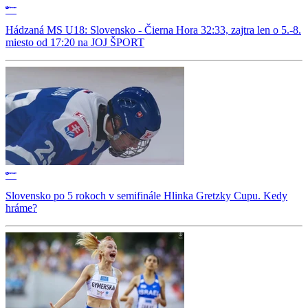
Hádzaná MS U18: Slovensko - Čierna Hora 32:33, zajtra len o 5.-8.
miesto od 17:20 na JOJ ŠPORT
Slovensko po 5 rokoch v semifinále Hlinka Gretzky Cupu. Kedy
hráme?