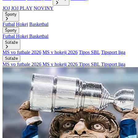
JOJ
JOJ PLAY
NOVINY
Športy
Futbal
Hokej
Basketbal
Športy
Futbal
Hokej
Basketbal
Súťaže
MS vo futbale 2026
MS v hokeji 2026
Tipos SBL
Tipsport liga
Súťaže
MS vo futbale 2026
MS v hokeji 2026
Tipos SBL
Tipsport liga