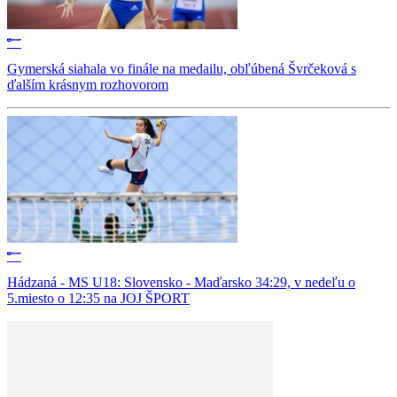
Gymerská siahala vo finále na medailu, obľúbená Švrčeková s
ďalším krásnym rozhovorom
Hádzaná - MS U18: Slovensko - Maďarsko 34:29, v nedeľu o
5.miesto o 12:35 na JOJ ŠPORT