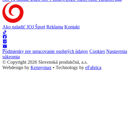
Ako naladiť JOJ Šport
Reklama
Kontakt
Podmienky pre spracovanie osobných údajov
Cookies
Nastavenia
súkromia
© Copyright 2026 Slovenská produkčná, a.s.
Webdesign by
Kennymax
•
Technology by
eFabrica