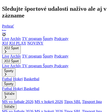
Sledujte športové udalosti naživo ale aj v
zázname
Prehrať
Live
Archív
TV program
Športy
Podcasty
JOJ
JOJ PLAY
NOVINY
JOJ Šport
Live
Archív
TV program
Športy
Podcasty
JOJ Šport
Live
Archív
TV program
Športy
Podcasty
Športy
Futbal
Hokej
Basketbal
Športy
Futbal
Hokej
Basketbal
Súťaže
MS vo futbale 2026
MS v hokeji 2026
Tipos SBL
Tipsport liga
Súťaže
MS vo futbale 2026
MS v hokeji 2026
Tipos SBL
Tipsport liga