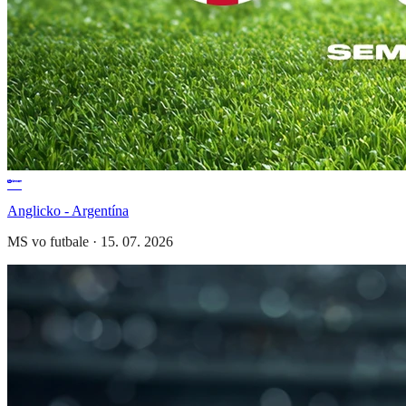
Anglicko - Argentína
MS vo futbale
·
15. 07. 2026