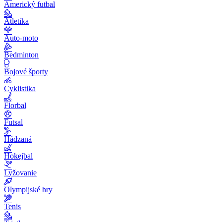
Americký futbal
Atletika
Auto-moto
Bedminton
Bojové športy
Cyklistika
Florbal
Futsal
Hádzaná
Hokejbal
Lyžovanie
Olympijské hry
Tenis