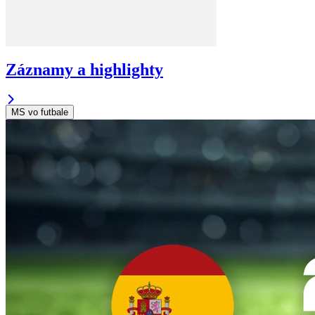
Záznamy a highlighty
MS vo futbale