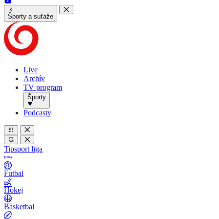
Športy a suťaže
Live
Archív
TV program
Športy
Podcasty
Tipsport liga
Futbal
Hokej
Basketbal