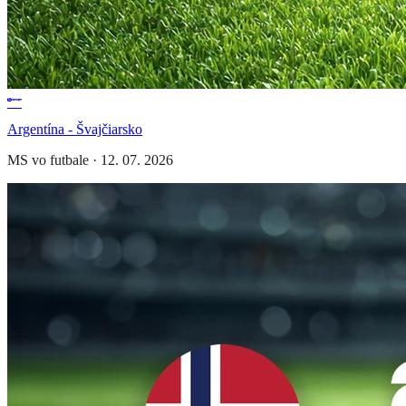
Argentína - Švajčiarsko
MS vo futbale
·
12. 07. 2026