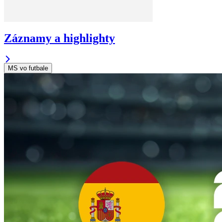
Záznamy a highlighty
MS vo futbale