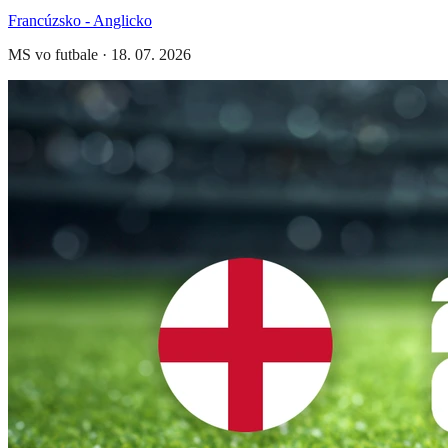
Francúzsko - Anglicko
MS vo futbale
·
18. 07. 2026