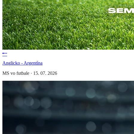
Anglicko - Argentína
MS vo futbale
·
15. 07. 2026