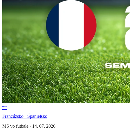
Francúzsko - Španielsko
MS vo futbale
·
14. 07. 2026