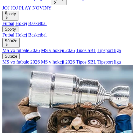
JOJ
JOJ PLAY
NOVINY
Športy
Futbal
Hokej
Basketbal
Športy
Futbal
Hokej
Basketbal
Súťaže
MS vo futbale 2026
MS v hokeji 2026
Tipos SBL
Tipsport liga
Súťaže
MS vo futbale 2026
MS v hokeji 2026
Tipos SBL
Tipsport liga