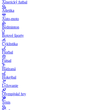
Americký futbal
Atletika
Auto-moto
Bedminton
Bojové športy
Cyklistika
Florbal
Futsal
Hádzaná
Hokejbal
Lyžovanie
Olympijské hry
Tenis