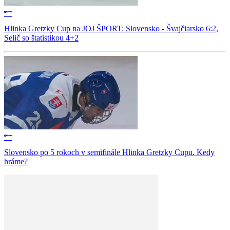
Hlinka Gretzky Cup na JOJ ŠPORT: Slovensko - Švajčiarsko 6:2,
Selič so štatistikou 4+2
Slovensko po 5 rokoch v semifinále Hlinka Gretzky Cupu. Kedy
hráme?