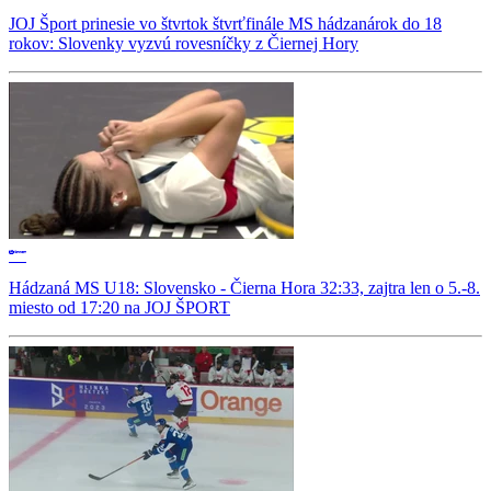
JOJ Šport prinesie vo štvrtok štvrťfinále MS hádzanárok do 18
rokov: Slovenky vyzvú rovesníčky z Čiernej Hory
Hádzaná MS U18: Slovensko - Čierna Hora 32:33, zajtra len o 5.-8.
miesto od 17:20 na JOJ ŠPORT