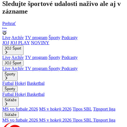
Sledujte športové udalosti naživo ale aj v
zázname
Prehrať
Live
Archív
TV program
Športy
Podcasty
JOJ
JOJ PLAY
NOVINY
JOJ Šport
Live
Archív
TV program
Športy
Podcasty
JOJ Šport
Live
Archív
TV program
Športy
Podcasty
Športy
Futbal
Hokej
Basketbal
Športy
Futbal
Hokej
Basketbal
Súťaže
MS vo futbale 2026
MS v hokeji 2026
Tipos SBL
Tipsport liga
Súťaže
MS vo futbale 2026
MS v hokeji 2026
Tipos SBL
Tipsport liga