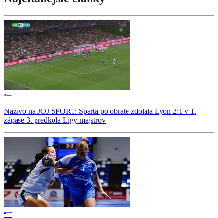
Naživo na JOJ ŠPORT: Sparta po obrate zdolala Lyon 2:1 v 1.
zápase 3. predkola Ligy majstrov