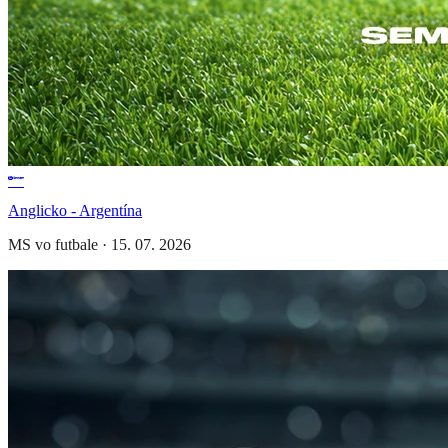
Anglicko - Argentína
MS vo futbale
·
15. 07. 2026