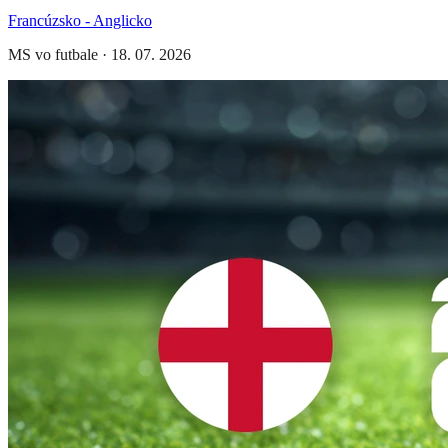
Francúzsko - Anglicko
MS vo futbale
·
18. 07. 2026