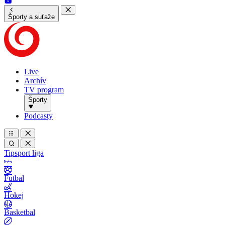
Športy a suťaže
Live
Archív
TV program
Športy
Podcasty
Tipsport liga
Futbal
Hokej
Basketbal