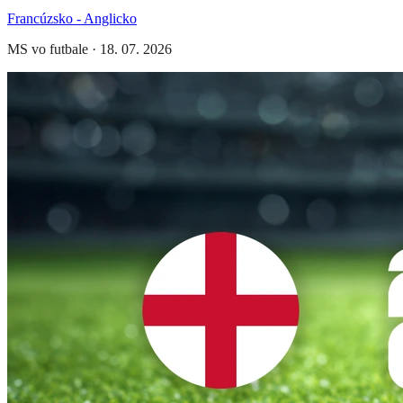
Francúzsko - Anglicko
MS vo futbale
·
18. 07. 2026