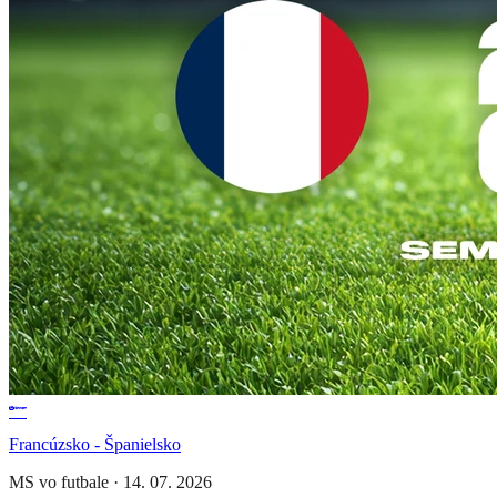
Francúzsko - Španielsko
MS vo futbale
·
14. 07. 2026