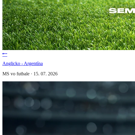
Anglicko - Argentína
MS vo futbale
·
15. 07. 2026