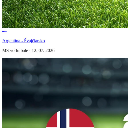
Argentína - Švajčiarsko
MS vo futbale
·
12. 07. 2026