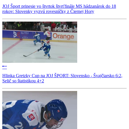
JOJ Šport prinesie vo štvrtok štvrťfinále MS hádzanárok do 18
rokov: Slovenky vyzvú rovesníčky z Čiernej Hory
Hlinka Gretzky Cup na JOJ ŠPORT: Slovensko - Švajčiarsko 6:2,
Selič so štatistikou 4+2