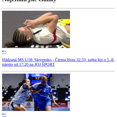
Hádzaná MS U18: Slovensko - Čierna Hora 32:33, zajtra len o 5.-8.
miesto od 17:20 na JOJ ŠPORT