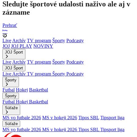
Sledujte športové udalosti naživo ale aj v
zázname
Prehrať
Live
Archív
TV program
Športy
Podcasty
JOJ
JOJ PLAY
NOVINY
JOJ Šport
Live
Archív
TV program
Športy
Podcasty
JOJ Šport
Live
Archív
TV program
Športy
Podcasty
Športy
Futbal
Hokej
Basketbal
Športy
Futbal
Hokej
Basketbal
Súťaže
MS vo futbale 2026
MS v hokeji 2026
Tipos SBL
Tipsport liga
Súťaže
MS vo futbale 2026
MS v hokeji 2026
Tipos SBL
Tipsport liga