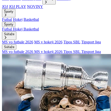
JOJ
JOJ PLAY
NOVINY
Športy
Futbal
Hokej
Basketbal
Športy
Futbal
Hokej
Basketbal
Súťaže
MS vo futbale 2026
MS v hokeji 2026
Tipos SBL
Tipsport liga
Súťaže
MS vo futbale 2026
MS v hokeji 2026
Tipos SBL
Tipsport liga