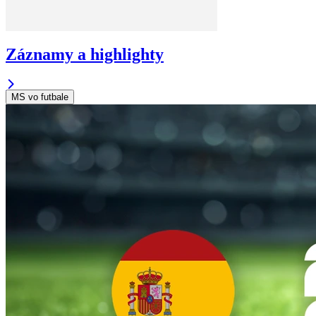
Záznamy a highlighty
MS vo futbale