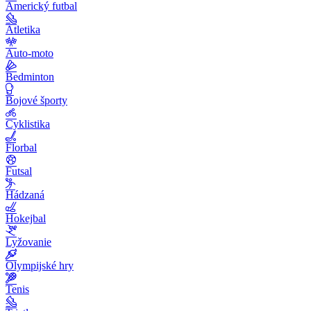
Americký futbal
Atletika
Auto-moto
Bedminton
Bojové športy
Cyklistika
Florbal
Futsal
Hádzaná
Hokejbal
Lyžovanie
Olympijské hry
Tenis