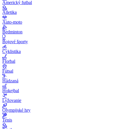
Americký futbal
Atletika
Auto-moto
Bedminton
Bojové športy
Cyklistika
Florbal
Futsal
Hádzaná
Hokejbal
Lyžovanie
Olympijské hry
Tenis