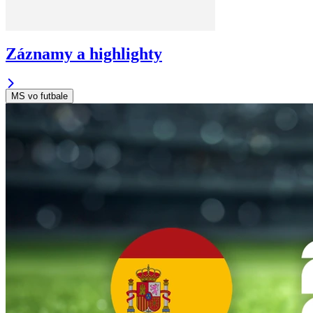
Záznamy a highlighty
MS vo futbale