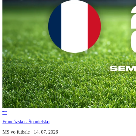
Francúzsko - Španielsko
MS vo futbale
·
14. 07. 2026