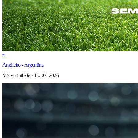
Anglicko - Argentína
MS vo futbale
·
15. 07. 2026