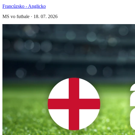
Francúzsko - Anglicko
MS vo futbale
·
18. 07. 2026