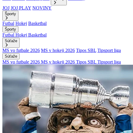
JOJ
JOJ PLAY
NOVINY
Športy
Futbal
Hokej
Basketbal
Športy
Futbal
Hokej
Basketbal
Súťaže
MS vo futbale 2026
MS v hokeji 2026
Tipos SBL
Tipsport liga
Súťaže
MS vo futbale 2026
MS v hokeji 2026
Tipos SBL
Tipsport liga