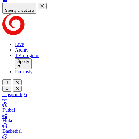
Športy a suťaže
Live
Archív
TV program
Športy
Podcasty
Tipsport liga
Futbal
Hokej
Basketbal