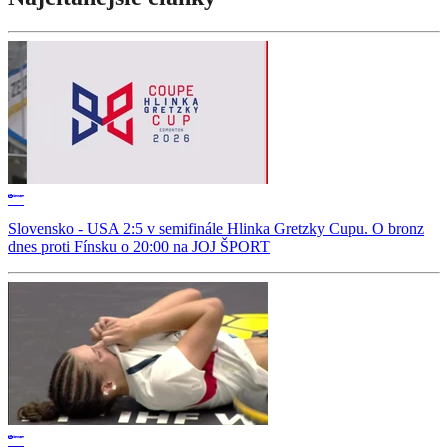
Slovensko - USA 2:5 v semifinále Hlinka Gretzky Cupu. O bronz
dnes proti Fínsku o 20:00 na JOJ ŠPORT