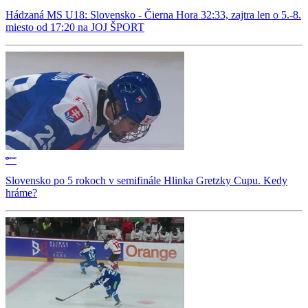
Hádzaná MS U18: Slovensko - Čierna Hora 32:33, zajtra len o 5.-8.
miesto od 17:20 na JOJ ŠPORT
Slovensko po 5 rokoch v semifinále Hlinka Gretzky Cupu. Kedy
hráme?