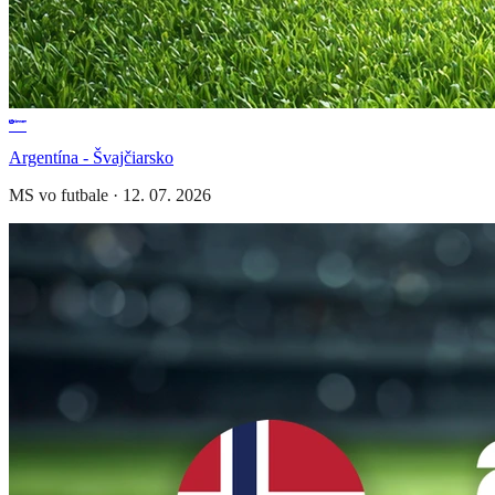
Argentína - Švajčiarsko
MS vo futbale
·
12. 07. 2026