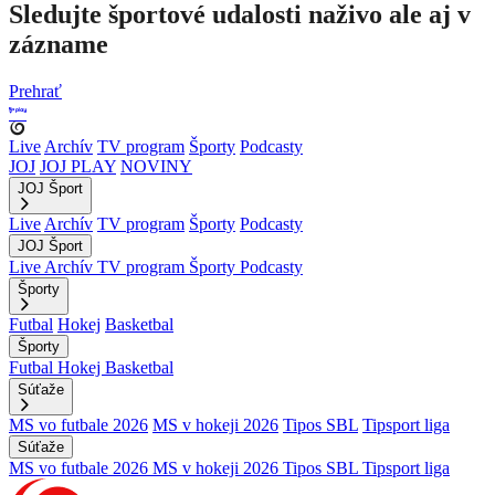
Sledujte športové udalosti naživo ale aj v
zázname
Prehrať
Live
Archív
TV program
Športy
Podcasty
JOJ
JOJ PLAY
NOVINY
JOJ Šport
Live
Archív
TV program
Športy
Podcasty
JOJ Šport
Live
Archív
TV program
Športy
Podcasty
Športy
Futbal
Hokej
Basketbal
Športy
Futbal
Hokej
Basketbal
Súťaže
MS vo futbale 2026
MS v hokeji 2026
Tipos SBL
Tipsport liga
Súťaže
MS vo futbale 2026
MS v hokeji 2026
Tipos SBL
Tipsport liga