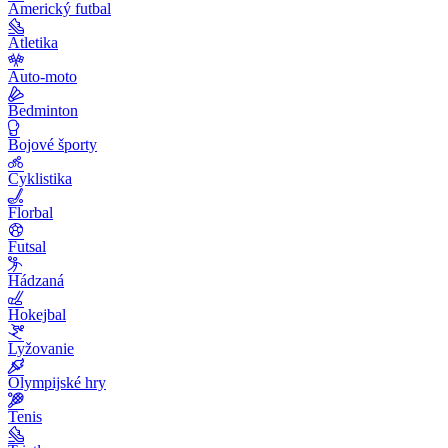
Americký futbal
Atletika
Auto-moto
Bedminton
Bojové športy
Cyklistika
Florbal
Futsal
Hádzaná
Hokejbal
Lyžovanie
Olympijské hry
Tenis