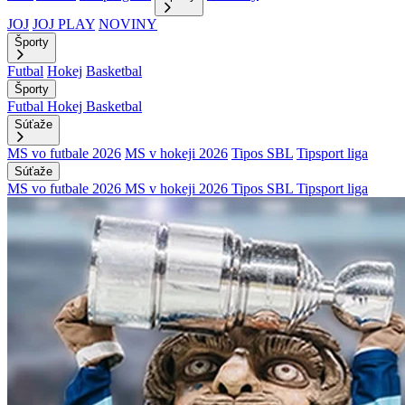
JOJ
JOJ PLAY
NOVINY
Športy
Futbal
Hokej
Basketbal
Športy
Futbal
Hokej
Basketbal
Súťaže
MS vo futbale 2026
MS v hokeji 2026
Tipos SBL
Tipsport liga
Súťaže
MS vo futbale 2026
MS v hokeji 2026
Tipos SBL
Tipsport liga