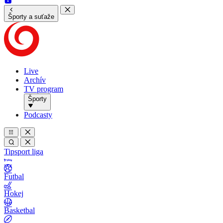
Športy a suťaže
Live
Archív
TV program
Športy
Podcasty
Tipsport liga
Futbal
Hokej
Basketbal