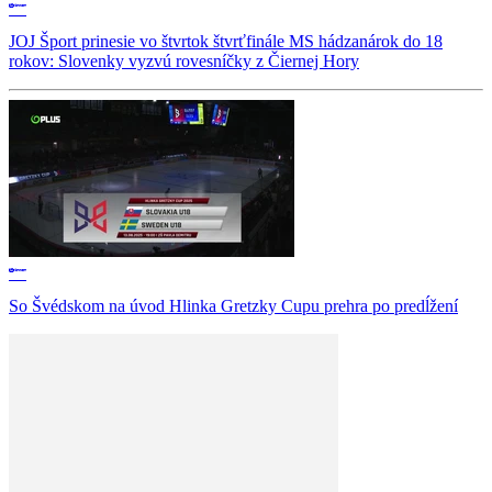
JOJ Šport prinesie vo štvrtok štvrťfinále MS hádzanárok do 18
rokov: Slovenky vyzvú rovesníčky z Čiernej Hory
So Švédskom na úvod Hlinka Gretzky Cupu prehra po predĺžení