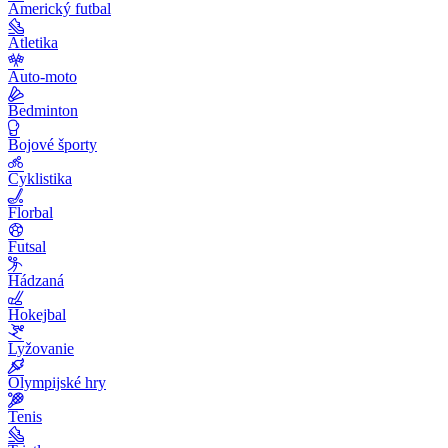
Americký futbal
Atletika
Auto-moto
Bedminton
Bojové športy
Cyklistika
Florbal
Futsal
Hádzaná
Hokejbal
Lyžovanie
Olympijské hry
Tenis