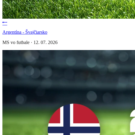
Argentína - Švajčiarsko
MS vo futbale
·
12. 07. 2026