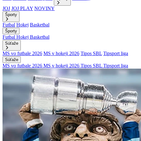
JOJ
JOJ PLAY
NOVINY
Športy
Futbal
Hokej
Basketbal
Športy
Futbal
Hokej
Basketbal
Súťaže
MS vo futbale 2026
MS v hokeji 2026
Tipos SBL
Tipsport liga
Súťaže
MS vo futbale 2026
MS v hokeji 2026
Tipos SBL
Tipsport liga