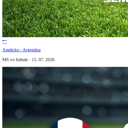
Anglicko - Argentína
MS vo futbale
·
15. 07. 2026