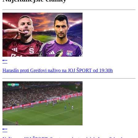
Haraslín proti Greifovi naživo na JOJ ŠPORT od 19:30h