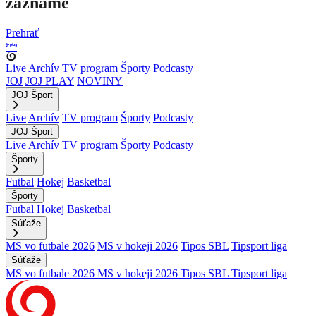
zázname
Prehrať
Live
Archív
TV program
Športy
Podcasty
JOJ
JOJ PLAY
NOVINY
JOJ Šport
Live
Archív
TV program
Športy
Podcasty
JOJ Šport
Live
Archív
TV program
Športy
Podcasty
Športy
Futbal
Hokej
Basketbal
Športy
Futbal
Hokej
Basketbal
Súťaže
MS vo futbale 2026
MS v hokeji 2026
Tipos SBL
Tipsport liga
Súťaže
MS vo futbale 2026
MS v hokeji 2026
Tipos SBL
Tipsport liga