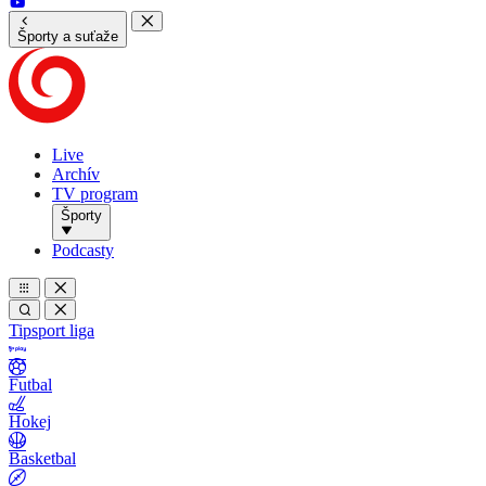
Športy a suťaže
Live
Archív
TV program
Športy
Podcasty
Tipsport liga
Futbal
Hokej
Basketbal