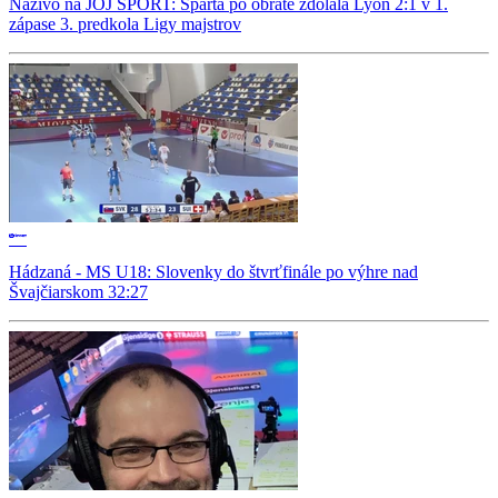
Naživo na JOJ ŠPORT: Sparta po obrate zdolala Lyon 2:1 v 1.
zápase 3. predkola Ligy majstrov
Hádzaná - MS U18: Slovenky do štvrťfinále po výhre nad
Švajčiarskom 32:27