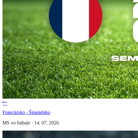
Francúzsko - Španielsko
MS vo futbale
·
14. 07. 2026