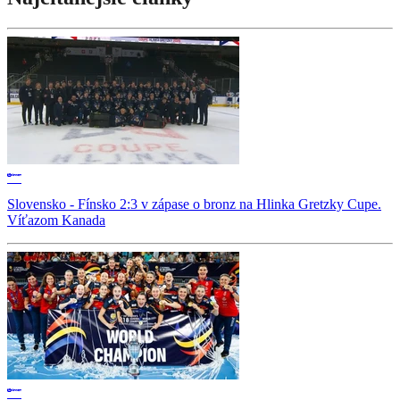
Slovensko - Fínsko 2:3 v zápase o bronz na Hlinka Gretzky Cupe.
Víťazom Kanada