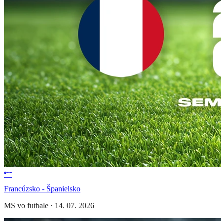
Francúzsko - Španielsko
MS vo futbale
·
14. 07. 2026