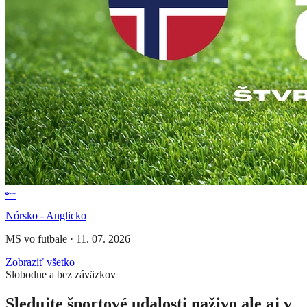
Nórsko - Anglicko
MS vo futbale
·
11. 07. 2026
Zobraziť všetko
Slobodne a bez záväzkov
Sledujte športové udalosti naživo ale aj v