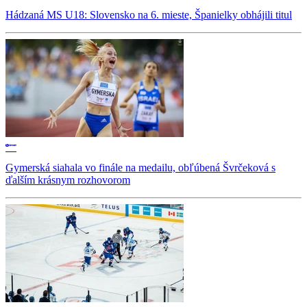
Hádzaná MS U18: Slovensko na 6. mieste, Španielky obhájili titul
Gymerská siahala vo finále na medailu, obľúbená Švrčeková s
ďalším krásnym rozhovorom