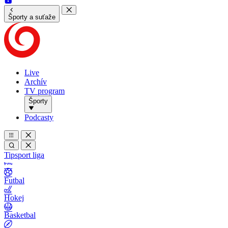
Športy a suťaže
Live
Archív
TV program
Športy
Podcasty
Tipsport liga
Futbal
Hokej
Basketbal