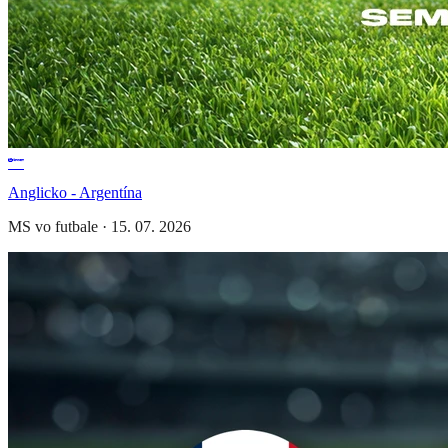
Anglicko - Argentína
MS vo futbale
·
15. 07. 2026