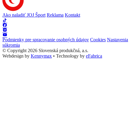
Ako naladiť JOJ Šport
Reklama
Kontakt
Podmienky pre spracovanie osobných údajov
Cookies
Nastavenia
súkromia
© Copyright 2026 Slovenská produkčná, a.s.
Webdesign by
Kennymax
•
Technology by
eFabrica