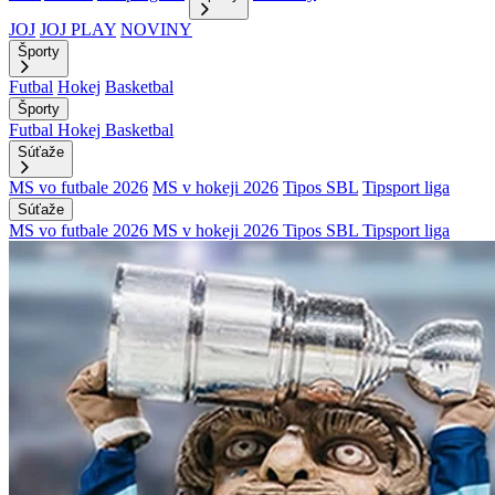
JOJ
JOJ PLAY
NOVINY
Športy
Futbal
Hokej
Basketbal
Športy
Futbal
Hokej
Basketbal
Súťaže
MS vo futbale 2026
MS v hokeji 2026
Tipos SBL
Tipsport liga
Súťaže
MS vo futbale 2026
MS v hokeji 2026
Tipos SBL
Tipsport liga