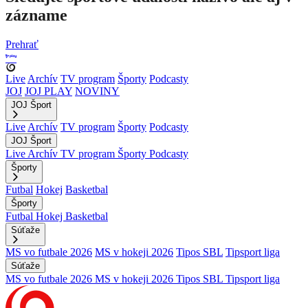
zázname
Prehrať
Live
Archív
TV program
Športy
Podcasty
JOJ
JOJ PLAY
NOVINY
JOJ Šport
Live
Archív
TV program
Športy
Podcasty
JOJ Šport
Live
Archív
TV program
Športy
Podcasty
Športy
Futbal
Hokej
Basketbal
Športy
Futbal
Hokej
Basketbal
Súťaže
MS vo futbale 2026
MS v hokeji 2026
Tipos SBL
Tipsport liga
Súťaže
MS vo futbale 2026
MS v hokeji 2026
Tipos SBL
Tipsport liga