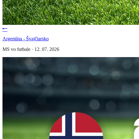
Argentína - Švajčiarsko
MS vo futbale
·
12. 07. 2026