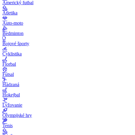
Americký futbal
Atletika
Auto-moto
Bedminton
Bojové športy
Cyklistika
Florbal
Futsal
Hádzaná
Hokejbal
Lyžovanie
Olympijské hry
Tenis