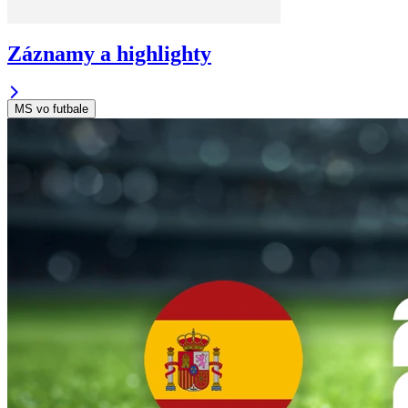
Záznamy a highlighty
MS vo futbale