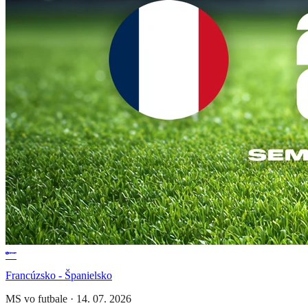
Francúzsko - Španielsko
MS vo futbale
·
14. 07. 2026