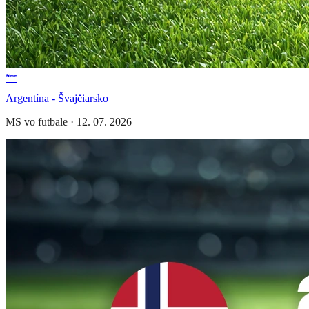
Argentína - Švajčiarsko
MS vo futbale
·
12. 07. 2026