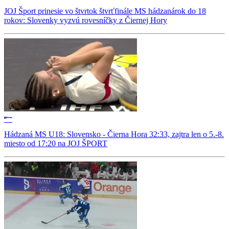
JOJ Šport prinesie vo štvrtok štvrťfinále MS hádzanárok do 18
rokov: Slovenky vyzvú rovesníčky z Čiernej Hory
Hádzaná MS U18: Slovensko - Čierna Hora 32:33, zajtra len o 5.-8.
miesto od 17:20 na JOJ ŠPORT