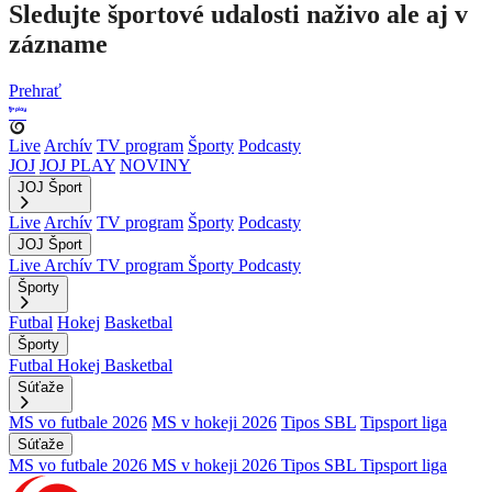
Sledujte športové udalosti naživo ale aj v
zázname
Prehrať
Live
Archív
TV program
Športy
Podcasty
JOJ
JOJ PLAY
NOVINY
JOJ Šport
Live
Archív
TV program
Športy
Podcasty
JOJ Šport
Live
Archív
TV program
Športy
Podcasty
Športy
Futbal
Hokej
Basketbal
Športy
Futbal
Hokej
Basketbal
Súťaže
MS vo futbale 2026
MS v hokeji 2026
Tipos SBL
Tipsport liga
Súťaže
MS vo futbale 2026
MS v hokeji 2026
Tipos SBL
Tipsport liga