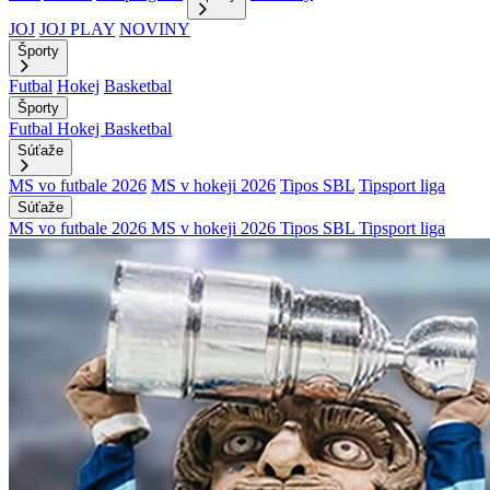
JOJ
JOJ PLAY
NOVINY
Športy
Futbal
Hokej
Basketbal
Športy
Futbal
Hokej
Basketbal
Súťaže
MS vo futbale 2026
MS v hokeji 2026
Tipos SBL
Tipsport liga
Súťaže
MS vo futbale 2026
MS v hokeji 2026
Tipos SBL
Tipsport liga