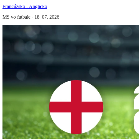
Francúzsko - Anglicko
MS vo futbale
·
18. 07. 2026