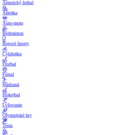
Americký futbal
Atletika
Auto-moto
Bedminton
Bojové športy
Cyklistika
Florbal
Futsal
Hádzaná
Hokejbal
Lyžovanie
Olympijské hry
Tenis