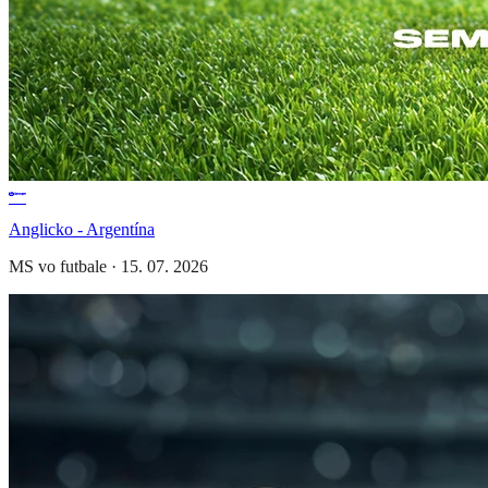
Anglicko - Argentína
MS vo futbale
·
15. 07. 2026