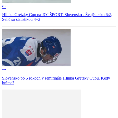
Hlinka Gretzky Cup na JOJ ŠPORT: Slovensko - Švajčiarsko 6:2,
Selič so štatistikou 4+2
Slovensko po 5 rokoch v semifinále Hlinka Gretzky Cupu. Kedy
hráme?