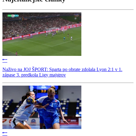
Naživo na JOJ ŠPORT: Sparta po obrate zdolala Lyon 2:1 v 1.
zápase 3. predkola Ligy majstrov