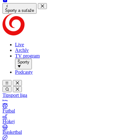
Športy a suťaže
Live
Archív
TV program
Športy
Podcasty
Tipsport liga
Futbal
Hokej
Basketbal