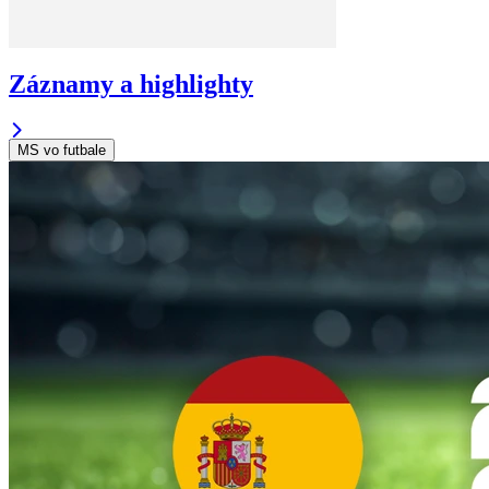
Záznamy a highlighty
MS vo futbale