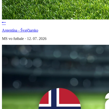
Argentína - Švajčiarsko
MS vo futbale
·
12. 07. 2026