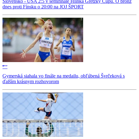
Slovensko - USA 2:5 v semifinále Hlinka Gretzky Cupu. O bronz
dnes proti Fínsku o 20:00 na JOJ ŠPORT
Gymerská siahala vo finále na medailu, obľúbená Švrčeková s
ďalším krásnym rozhovorom