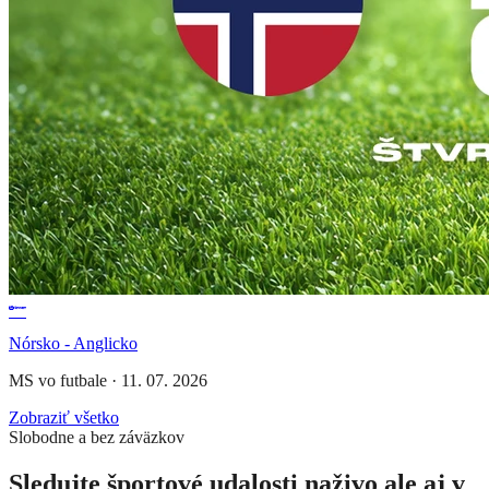
Nórsko - Anglicko
MS vo futbale
·
11. 07. 2026
Zobraziť všetko
Slobodne a bez záväzkov
Sledujte športové udalosti naživo ale aj v