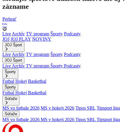
zázname
Prehrať
Live
Archív
TV program
Športy
Podcasty
JOJ
JOJ PLAY
NOVINY
JOJ Šport
Live
Archív
TV program
Športy
Podcasty
JOJ Šport
Live
Archív
TV program
Športy
Podcasty
Športy
Futbal
Hokej
Basketbal
Športy
Futbal
Hokej
Basketbal
Súťaže
MS vo futbale 2026
MS v hokeji 2026
Tipos SBL
Tipsport liga
Súťaže
MS vo futbale 2026
MS v hokeji 2026
Tipos SBL
Tipsport liga