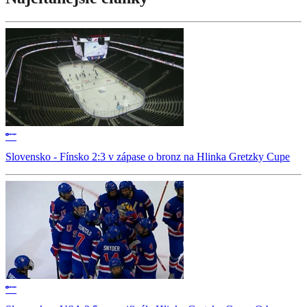
Slovensko - Fínsko 2:3 v zápase o bronz na Hlinka Gretzky Cupe