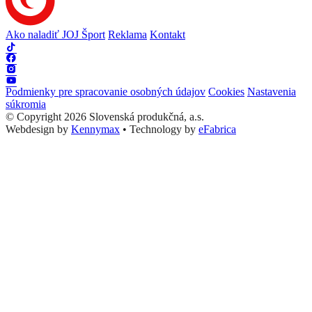
Ako naladiť JOJ Šport
Reklama
Kontakt
Podmienky pre spracovanie osobných údajov
Cookies
Nastavenia
súkromia
© Copyright 2026 Slovenská produkčná, a.s.
Webdesign by
Kennymax
•
Technology by
eFabrica