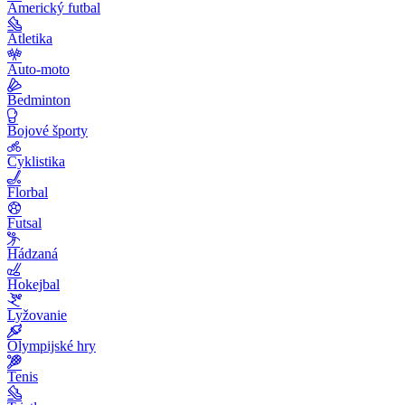
Americký futbal
Atletika
Auto-moto
Bedminton
Bojové športy
Cyklistika
Florbal
Futsal
Hádzaná
Hokejbal
Lyžovanie
Olympijské hry
Tenis