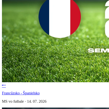
Francúzsko - Španielsko
MS vo futbale
·
14. 07. 2026