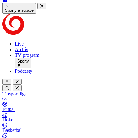
Športy a suťaže
Live
Archív
TV program
Športy
Podcasty
Tipsport liga
Futbal
Hokej
Basketbal