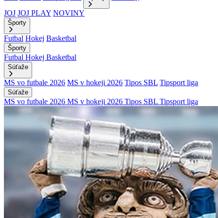
JOJ
JOJ PLAY
NOVINY
Športy
Futbal
Hokej
Basketbal
Športy
Futbal
Hokej
Basketbal
Súťaže
MS vo futbale 2026
MS v hokeji 2026
Tipos SBL
Tipsport liga
Súťaže
MS vo futbale 2026
MS v hokeji 2026
Tipos SBL
Tipsport liga