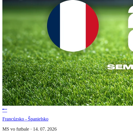
Francúzsko - Španielsko
MS vo futbale
·
14. 07. 2026