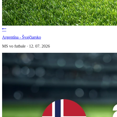
Argentína - Švajčiarsko
MS vo futbale
·
12. 07. 2026