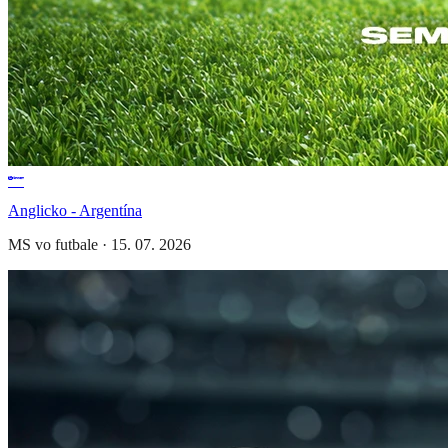
Anglicko - Argentína
MS vo futbale
·
15. 07. 2026