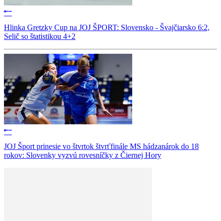
Hlinka Gretzky Cup na JOJ ŠPORT: Slovensko - Švajčiarsko 6:2,
Selič so štatistikou 4+2
JOJ Šport prinesie vo štvrtok štvrťfinále MS hádzanárok do 18
rokov: Slovenky vyzvú rovesníčky z Čiernej Hory