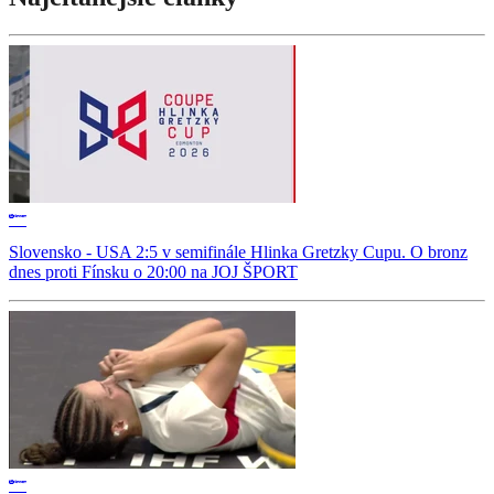
Slovensko - USA 2:5 v semifinále Hlinka Gretzky Cupu. O bronz
dnes proti Fínsku o 20:00 na JOJ ŠPORT