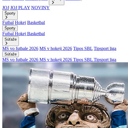
JOJ
JOJ PLAY
NOVINY
Športy
Futbal
Hokej
Basketbal
Športy
Futbal
Hokej
Basketbal
Súťaže
MS vo futbale 2026
MS v hokeji 2026
Tipos SBL
Tipsport liga
Súťaže
MS vo futbale 2026
MS v hokeji 2026
Tipos SBL
Tipsport liga