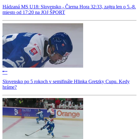
Hádzaná MS U18: Slovensko - Čierna Hora 32:33, zajtra len o 5.-8.
miesto od 17:20 na JOJ ŠPORT
Slovensko po 5 rokoch v semifinále Hlinka Gretzky Cupu. Kedy
hráme?