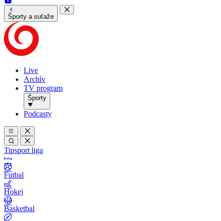
Športy a suťaže
Live
Archív
TV program
Športy
Podcasty
Tipsport liga
Futbal
Hokej
Basketbal