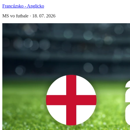
Francúzsko - Anglicko
MS vo futbale
·
18. 07. 2026