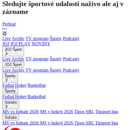
Sledujte športové udalosti naživo ale aj v
zázname
Prehrať
Live
Archív
TV program
Športy
Podcasty
JOJ
JOJ PLAY
NOVINY
JOJ Šport
Live
Archív
TV program
Športy
Podcasty
JOJ Šport
Live
Archív
TV program
Športy
Podcasty
Športy
Futbal
Hokej
Basketbal
Športy
Futbal
Hokej
Basketbal
Súťaže
MS vo futbale 2026
MS v hokeji 2026
Tipos SBL
Tipsport liga
Súťaže
MS vo futbale 2026
MS v hokeji 2026
Tipos SBL
Tipsport liga