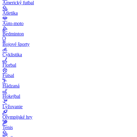
Americký futbal
Atletika
Auto-moto
Bedminton
Bojové športy
Cyklistika
Florbal
Futsal
Hádzaná
Hokejbal
Lyžovanie
Olympijské hry
Tenis