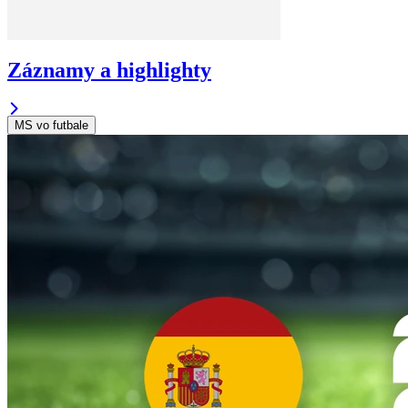
Záznamy a highlighty
MS vo futbale