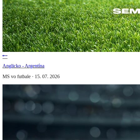
Anglicko - Argentína
MS vo futbale
·
15. 07. 2026