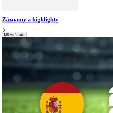
Záznamy a highlighty
MS vo futbale