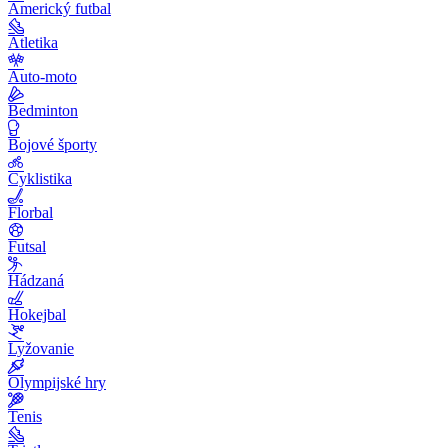
Americký futbal
Atletika
Auto-moto
Bedminton
Bojové športy
Cyklistika
Florbal
Futsal
Hádzaná
Hokejbal
Lyžovanie
Olympijské hry
Tenis