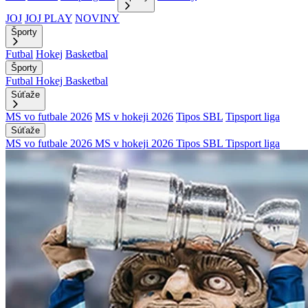
JOJ
JOJ PLAY
NOVINY
Športy
Futbal
Hokej
Basketbal
Športy
Futbal
Hokej
Basketbal
Súťaže
MS vo futbale 2026
MS v hokeji 2026
Tipos SBL
Tipsport liga
Súťaže
MS vo futbale 2026
MS v hokeji 2026
Tipos SBL
Tipsport liga