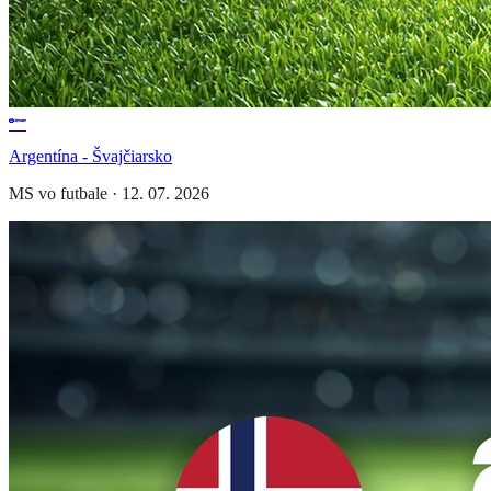
Argentína - Švajčiarsko
MS vo futbale
·
12. 07. 2026