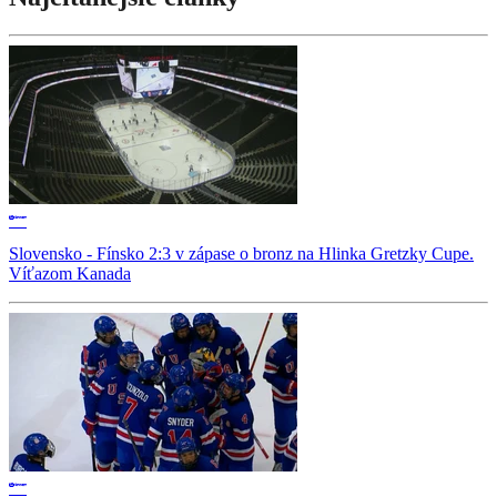
Slovensko - Fínsko 2:3 v zápase o bronz na Hlinka Gretzky Cupe.
Víťazom Kanada