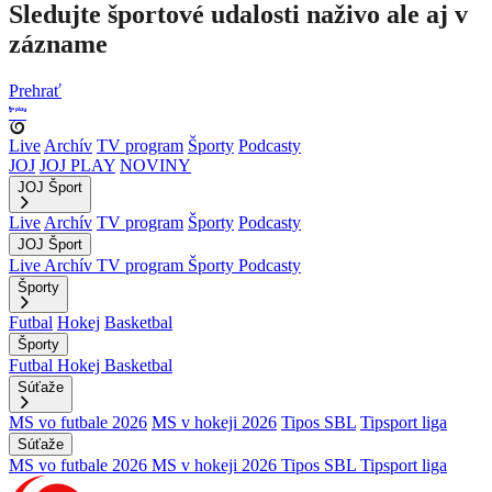
Sledujte športové udalosti naživo ale aj v
zázname
Prehrať
Live
Archív
TV program
Športy
Podcasty
JOJ
JOJ PLAY
NOVINY
JOJ Šport
Live
Archív
TV program
Športy
Podcasty
JOJ Šport
Live
Archív
TV program
Športy
Podcasty
Športy
Futbal
Hokej
Basketbal
Športy
Futbal
Hokej
Basketbal
Súťaže
MS vo futbale 2026
MS v hokeji 2026
Tipos SBL
Tipsport liga
Súťaže
MS vo futbale 2026
MS v hokeji 2026
Tipos SBL
Tipsport liga