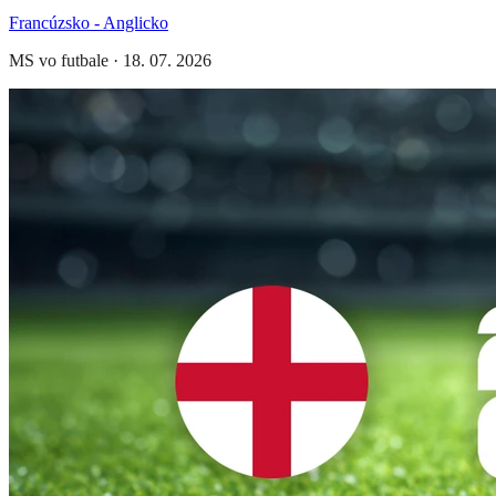
Francúzsko - Anglicko
MS vo futbale
·
18. 07. 2026