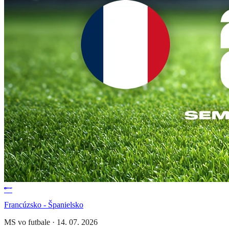
Francúzsko - Španielsko
MS vo futbale
·
14. 07. 2026