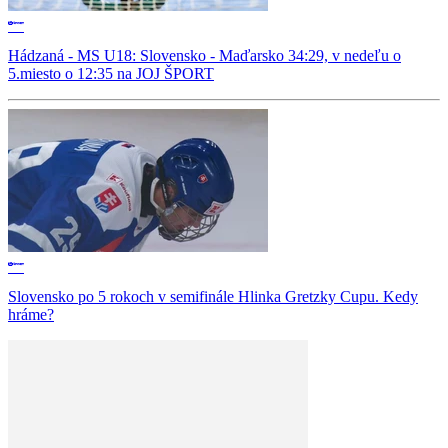
Hádzaná - MS U18: Slovensko - Maďarsko 34:29, v nedeľu o
5.miesto o 12:35 na JOJ ŠPORT
Slovensko po 5 rokoch v semifinále Hlinka Gretzky Cupu. Kedy
hráme?