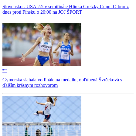
Slovensko - USA 2:5 v semifinále Hlinka Gretzky Cupu. O bronz
dnes proti Fínsku o 20:00 na JOJ ŠPORT
Gymerská siahala vo finále na medailu, obľúbená Švrčeková s
ďalším krásnym rozhovorom