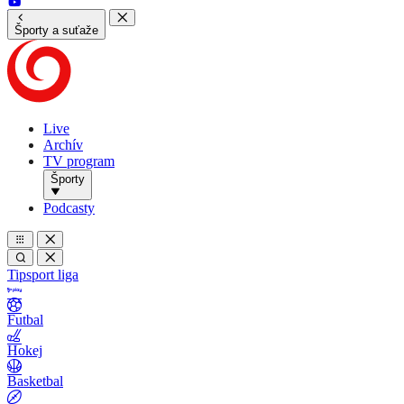
Športy a suťaže
Live
Archív
TV program
Športy
Podcasty
Tipsport liga
Futbal
Hokej
Basketbal