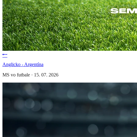
Anglicko - Argentína
MS vo futbale
·
15. 07. 2026