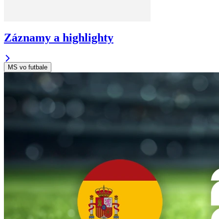
Záznamy a highlighty
MS vo futbale