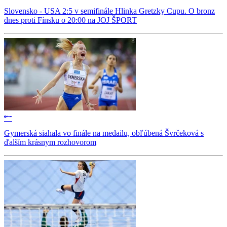
Slovensko - USA 2:5 v semifinále Hlinka Gretzky Cupu. O bronz
dnes proti Fínsku o 20:00 na JOJ ŠPORT
Gymerská siahala vo finále na medailu, obľúbená Švrčeková s
ďalším krásnym rozhovorom