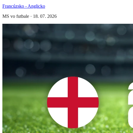
Francúzsko - Anglicko
MS vo futbale
·
18. 07. 2026