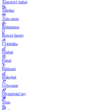
Americký futbal
Atletika
Auto-moto
Bedminton
Bojové športy
Cyklistika
Florbal
Futsal
Hádzaná
Hokejbal
Lyžovanie
Olympijské hry
Tenis