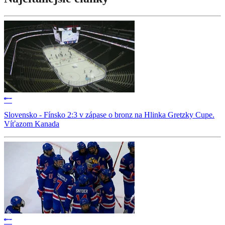
Slovensko - Fínsko 2:3 v zápase o bronz na Hlinka Gretzky Cupe.
Víťazom Kanada