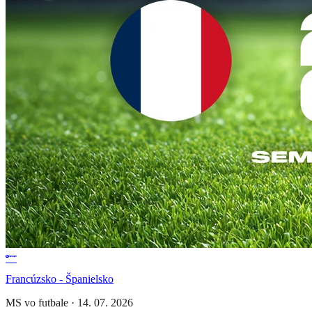
Francúzsko - Španielsko
MS vo futbale
·
14. 07. 2026