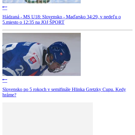
Hádzaná - MS U18: Slovensko - Maďarsko 34:29, v nedeľu o
5.miesto o 12:35 na JOJ ŠPORT
Slovensko po 5 rokoch v semifinále Hlinka Gretzky Cupu. Kedy
hráme?