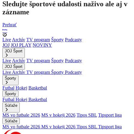
Sledujte športové udalosti naživo ale aj v
zázname
Prehrať
Live
Archív
TV program
Športy
Podcasty
JOJ
JOJ PLAY
NOVINY
JOJ Šport
Live
Archív
TV program
Športy
Podcasty
JOJ Šport
Live
Archív
TV program
Športy
Podcasty
Športy
Futbal
Hokej
Basketbal
Športy
Futbal
Hokej
Basketbal
Súťaže
MS vo futbale 2026
MS v hokeji 2026
Tipos SBL
Tipsport liga
Súťaže
MS vo futbale 2026
MS v hokeji 2026
Tipos SBL
Tipsport liga