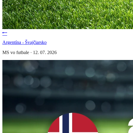
Argentína - Švajčiarsko
MS vo futbale
·
12. 07. 2026