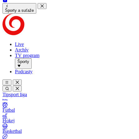
Športy a suťaže
Live
Archív
TV program
Športy
Podcasty
Tipsport liga
Futbal
Hokej
Basketbal