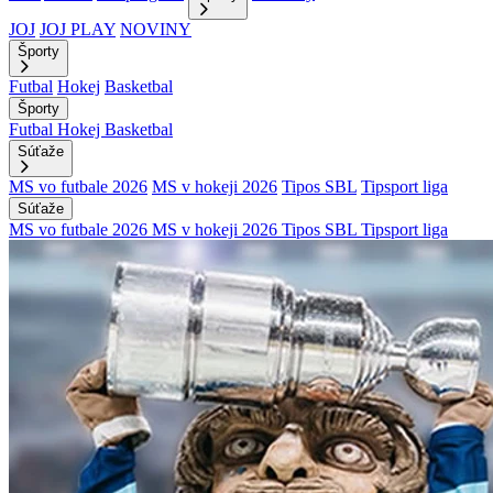
JOJ
JOJ PLAY
NOVINY
Športy
Futbal
Hokej
Basketbal
Športy
Futbal
Hokej
Basketbal
Súťaže
MS vo futbale 2026
MS v hokeji 2026
Tipos SBL
Tipsport liga
Súťaže
MS vo futbale 2026
MS v hokeji 2026
Tipos SBL
Tipsport liga