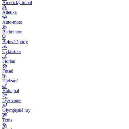
Americký futbal
Atletika
Auto-moto
Bedminton
Bojové športy
Cyklistika
Florbal
Futsal
Hádzaná
Hokejbal
Lyžovanie
Olympijské hry
Tenis