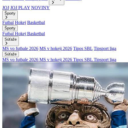
JOJ
JOJ PLAY
NOVINY
Športy
Futbal
Hokej
Basketbal
Športy
Futbal
Hokej
Basketbal
Súťaže
MS vo futbale 2026
MS v hokeji 2026
Tipos SBL
Tipsport liga
Súťaže
MS vo futbale 2026
MS v hokeji 2026
Tipos SBL
Tipsport liga