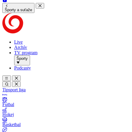
Športy a suťaže
Live
Archív
TV program
Športy
Podcasty
Tipsport liga
Futbal
Hokej
Basketbal