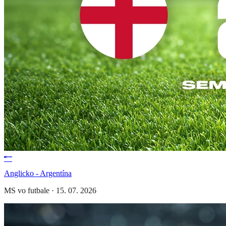
Anglicko - Argentína
MS vo futbale
·
15. 07. 2026