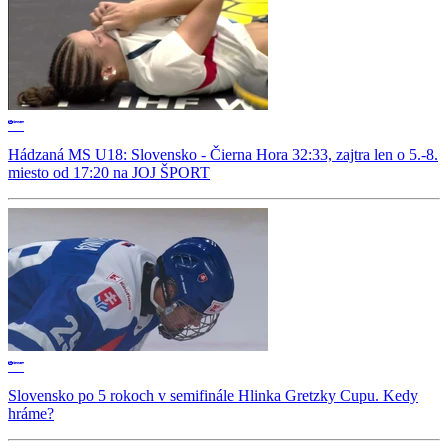
Hádzaná MS U18: Slovensko - Čierna Hora 32:33, zajtra len o 5.-8.
miesto od 17:20 na JOJ ŠPORT
Slovensko po 5 rokoch v semifinále Hlinka Gretzky Cupu. Kedy
hráme?