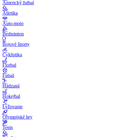
Americký futbal
Atletika
Auto-moto
Bedminton
Bojové športy
Cyklistika
Florbal
Futsal
Hádzaná
Hokejbal
Lyžovanie
Olympijské hry
Tenis