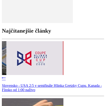
Najčítanejšie články
Slovensko - USA 2:5 v semifinále Hlinka Gretzky Cupu. Kanada -
Fínsko od 1:00 naživo