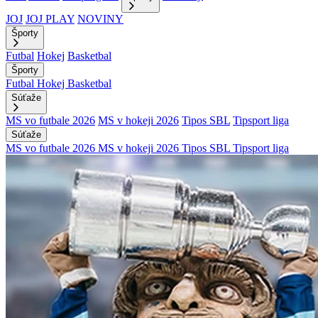
JOJ
JOJ PLAY
NOVINY
Športy
Futbal
Hokej
Basketbal
Športy
Futbal
Hokej
Basketbal
Súťaže
MS vo futbale 2026
MS v hokeji 2026
Tipos SBL
Tipsport liga
Súťaže
MS vo futbale 2026
MS v hokeji 2026
Tipos SBL
Tipsport liga