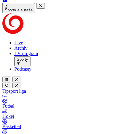
Športy a suťaže
Live
Archív
TV program
Športy
Podcasty
Tipsport liga
Futbal
Hokej
Basketbal