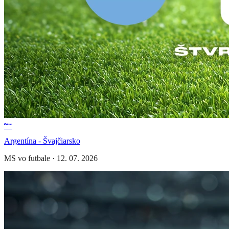
Argentína - Švajčiarsko
MS vo futbale
·
12. 07. 2026