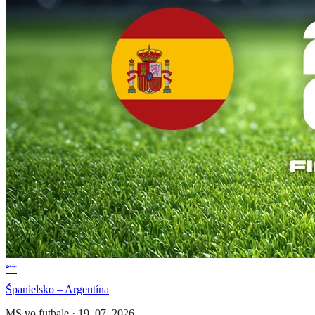
Španielsko – Argentína
MS vo futbale
·
19. 07. 2026