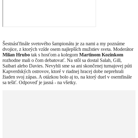
Šestnásťfinále svetového šampionátu je za nami a my poznáme
dvojice, z ktorých vzíde osem najlepších mužstiev sveta. Moderátor
Milan Hrubo
tak s hosťom a kolegom
Martinom Kozinkom
rozhodne mali o čom debatovať. Na stôl sa dostal Salah, Gill,
Saibari alebo Davies. Nevyhli sme sa ani skončenej turnajovej púti
Kapverdských ostrovov, ktoré v riadnej hracej dobe neprehrali
žiaden svoj zápas. A otázkou bolo aj to, na ktorý duel v osemfinále
sa tešiť. Odpoveď je jasná - na všetky.