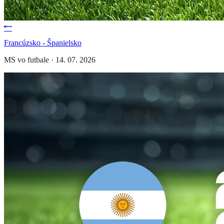
Francúzsko - Španielsko
MS vo futbale
·
14. 07. 2026