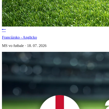
Francúzsko - Anglicko
MS vo futbale
·
18. 07. 2026