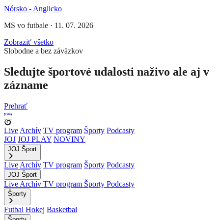
Nórsko - Anglicko
MS vo futbale
·
11. 07. 2026
Zobraziť všetko
Slobodne a bez záväzkov
Sledujte športové udalosti naživo ale aj v
zázname
Prehrať
Live
Archív
TV program
Športy
Podcasty
JOJ
JOJ PLAY
NOVINY
JOJ Šport
Live
Archív
TV program
Športy
Podcasty
JOJ Šport
Live
Archív
TV program
Športy
Podcasty
Športy
Futbal
Hokej
Basketbal
Športy