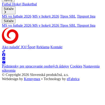
Futbal
Hokej
Basketbal
Súťaže
MS vo futbale 2026
MS v hokeji 2026
Tipos SBL
Tipsport liga
Súťaže
MS vo futbale 2026
MS v hokeji 2026
Tipos SBL
Tipsport liga
Ako naladiť JOJ Šport
Reklama
Kontakt
Podmienky pre spracovanie osobných údajov
Cookies
Nastavenia
súkromia
© Copyright 2026 Slovenská produkčná, a.s.
Webdesign by
Kennymax
•
Technology by
eFabrica