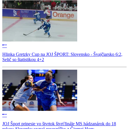
Hlinka Gretzky Cup na JOJ ŠPORT: Slovensko - Švajčiarsko 6:2,
Selič so štatistikou 4+2
JOJ Šport prinesie vo štvrtok štvrťfinále MS hádzanárok do 18
rokov: Slovenky vyzvú rovesníčky z Čiernej Hory