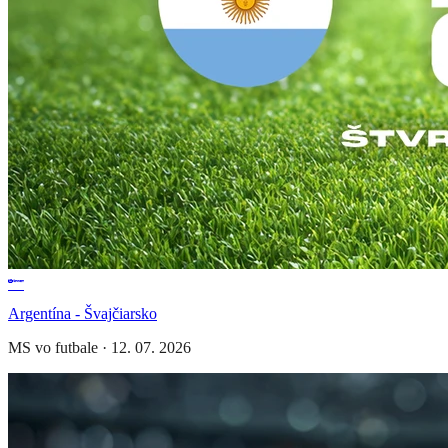
Argentína - Švajčiarsko
MS vo futbale
·
12. 07. 2026