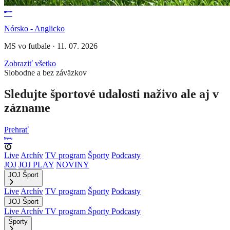
Nórsko - Anglicko
MS vo futbale
·
11. 07. 2026
Zobraziť všetko
Slobodne a bez záväzkov
Sledujte športové udalosti naživo ale aj v
zázname
Prehrať
Live
Archív
TV program
Športy
Podcasty
JOJ
JOJ PLAY
NOVINY
JOJ Šport
Live
Archív
TV program
Športy
Podcasty
JOJ Šport
Live
Archív
TV program
Športy
Podcasty
Športy