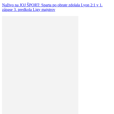
Naživo na JOJ ŠPORT: Sparta po obrate zdolala Lyon 2:1 v 1.
zápase 3. predkola Ligy majstrov