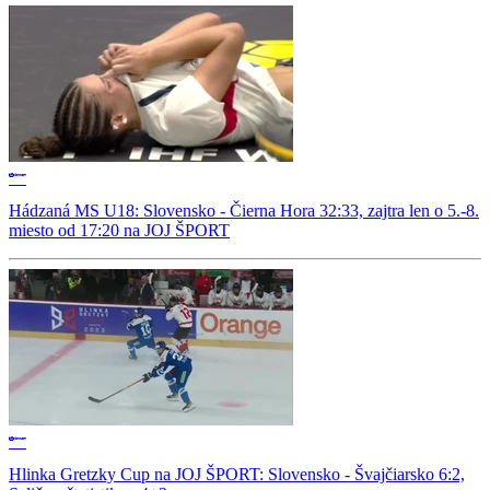
Hádzaná MS U18: Slovensko - Čierna Hora 32:33, zajtra len o 5.-8.
miesto od 17:20 na JOJ ŠPORT
Hlinka Gretzky Cup na JOJ ŠPORT: Slovensko - Švajčiarsko 6:2,