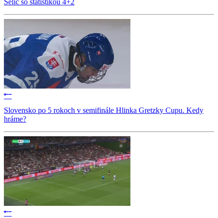
Selič so štatistikou 4+2
Slovensko po 5 rokoch v semifinále Hlinka Gretzky Cupu. Kedy
hráme?