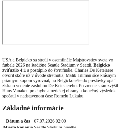
USA a Belgicko sa stretli v osemfinále Majstrovstiev sveta vo
futbale 2026 na štadióne Seattle Stadium v Seattli.
Belgicko
zvíťazilo 4:1
a postúpilo do štvrťfinále. Charles De Ketelaere
otvoril skóre už v úvode stretnutia, Malik Tillman síce krásnym
priamym kopom vyrovnal, no Belgicko ešte do prestávky opäť
získalo vedenie zásluhou De Ketelaereho. Po zmene strán zvýšil
Hans Vanaken po chybe americkej obrany a konečný výsledok
spečatil v nadstavenom čase Romelu Lukaku.
Základné informácie
Dátum a čas
07.07.2026 02:00
Miesto konania
Seattle Stadium, Seattle