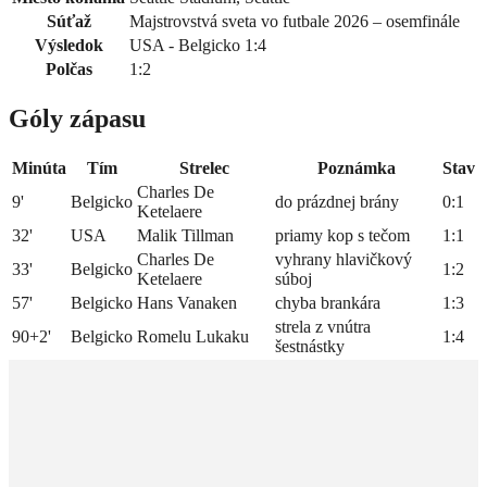
Súťaž
Majstrovstvá sveta vo futbale 2026 – osemfinále
Výsledok
USA - Belgicko 1:4
Polčas
1:2
Góly zápasu
Minúta
Tím
Strelec
Poznámka
Stav
Charles De
9'
Belgicko
do prázdnej brány
0:1
Ketelaere
32'
USA
Malik Tillman
priamy kop s tečom
1:1
Charles De
vyhrany hlavičkový
33'
Belgicko
1:2
Ketelaere
súboj
57'
Belgicko
Hans Vanaken
chyba brankára
1:3
strela z vnútra
90+2'
Belgicko
Romelu Lukaku
1:4
šestnástky