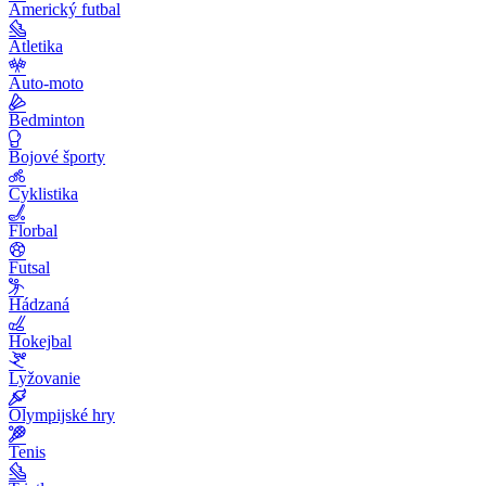
Americký futbal
Atletika
Auto-moto
Bedminton
Bojové športy
Cyklistika
Florbal
Futsal
Hádzaná
Hokejbal
Lyžovanie
Olympijské hry
Tenis