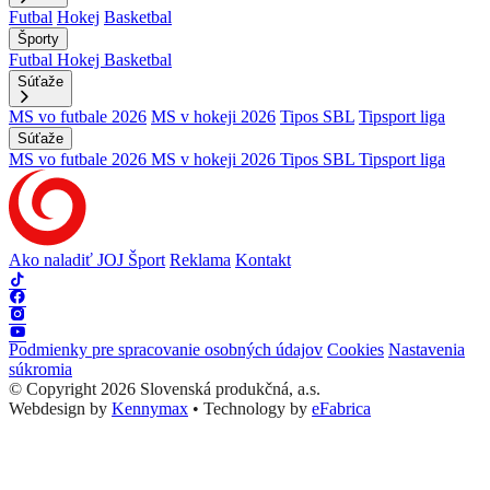
Futbal
Hokej
Basketbal
Športy
Futbal
Hokej
Basketbal
Súťaže
MS vo futbale 2026
MS v hokeji 2026
Tipos SBL
Tipsport liga
Súťaže
MS vo futbale 2026
MS v hokeji 2026
Tipos SBL
Tipsport liga
Ako naladiť JOJ Šport
Reklama
Kontakt
Podmienky pre spracovanie osobných údajov
Cookies
Nastavenia
súkromia
© Copyright 2026 Slovenská produkčná, a.s.
Webdesign by
Kennymax
•
Technology by
eFabrica