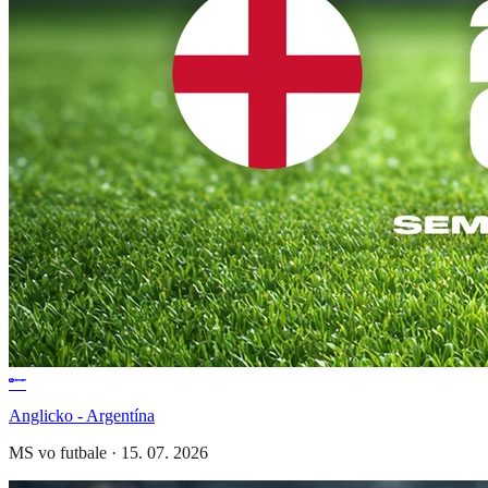
Anglicko - Argentína
MS vo futbale
·
15. 07. 2026