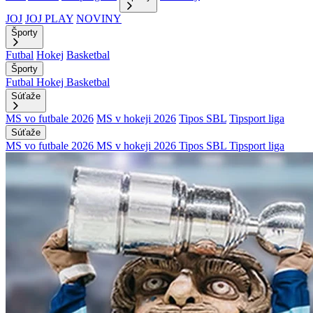
JOJ
JOJ PLAY
NOVINY
Športy
Futbal
Hokej
Basketbal
Športy
Futbal
Hokej
Basketbal
Súťaže
MS vo futbale 2026
MS v hokeji 2026
Tipos SBL
Tipsport liga
Súťaže
MS vo futbale 2026
MS v hokeji 2026
Tipos SBL
Tipsport liga