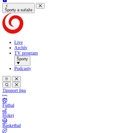
Športy a suťaže
Live
Archív
TV program
Športy
Podcasty
Tipsport liga
Futbal
Hokej
Basketbal