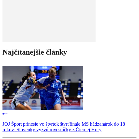
Najčítanejšie články
JOJ Šport prinesie vo štvrtok štvrťfinále MS hádzanárok do 18
rokov: Slovenky vyzvú rovesníčky z Čiernej Hory