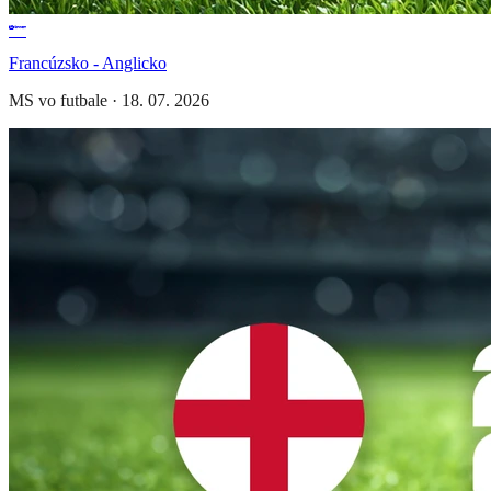
Francúzsko - Anglicko
MS vo futbale
·
18. 07. 2026