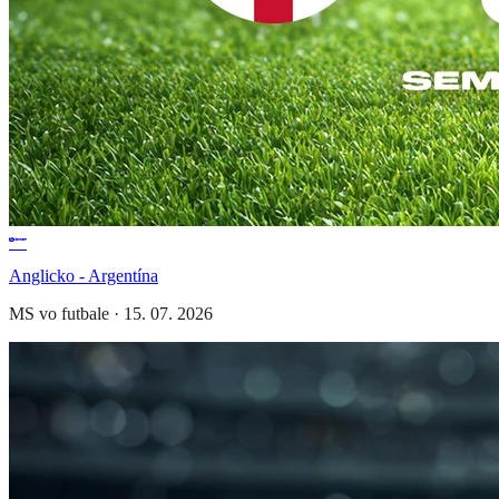
Anglicko - Argentína
MS vo futbale
·
15. 07. 2026