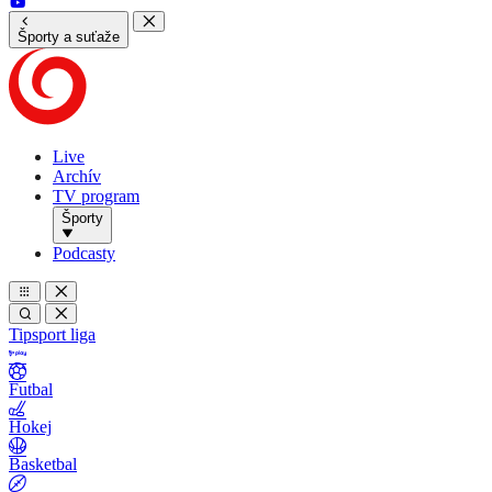
Športy a suťaže
Live
Archív
TV program
Športy
Podcasty
Tipsport liga
Futbal
Hokej
Basketbal