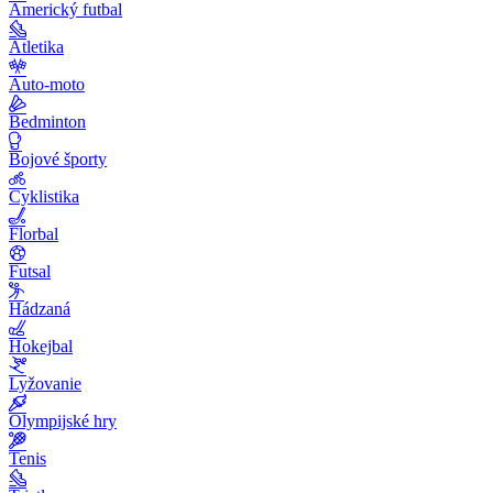
Americký futbal
Atletika
Auto-moto
Bedminton
Bojové športy
Cyklistika
Florbal
Futsal
Hádzaná
Hokejbal
Lyžovanie
Olympijské hry
Tenis