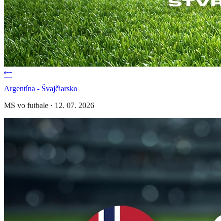
Argentína - Švajčiarsko
MS vo futbale
·
12. 07. 2026