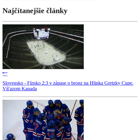
Najčítanejšie články
Slovensko - Fínsko 2:3 v zápase o bronz na Hlinka Gretzky Cupe.
Víťazom Kanada