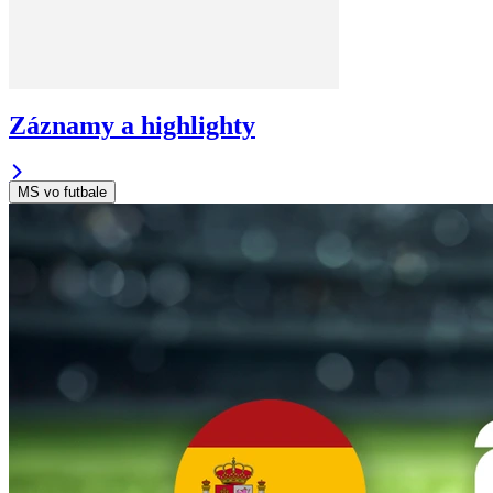
Záznamy a highlighty
MS vo futbale