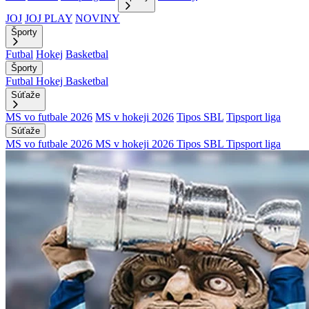
JOJ
JOJ PLAY
NOVINY
Športy
Futbal
Hokej
Basketbal
Športy
Futbal
Hokej
Basketbal
Súťaže
MS vo futbale 2026
MS v hokeji 2026
Tipos SBL
Tipsport liga
Súťaže
MS vo futbale 2026
MS v hokeji 2026
Tipos SBL
Tipsport liga