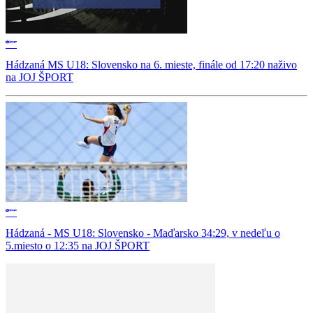
Hádzaná MS U18: Slovensko na 6. mieste, finále od 17:20 naživo
na JOJ ŠPORT
Hádzaná - MS U18: Slovensko - Maďarsko 34:29, v nedeľu o
5.miesto o 12:35 na JOJ ŠPORT