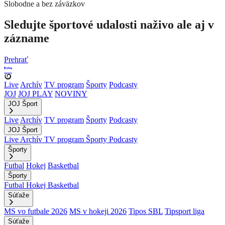
Slobodne a bez záväzkov
Sledujte športové udalosti naživo ale aj v
zázname
Prehrať
Live
Archív
TV program
Športy
Podcasty
JOJ
JOJ PLAY
NOVINY
JOJ Šport
Live
Archív
TV program
Športy
Podcasty
JOJ Šport
Live
Archív
TV program
Športy
Podcasty
Športy
Futbal
Hokej
Basketbal
Športy
Futbal
Hokej
Basketbal
Súťaže
MS vo futbale 2026
MS v hokeji 2026
Tipos SBL
Tipsport liga
Súťaže