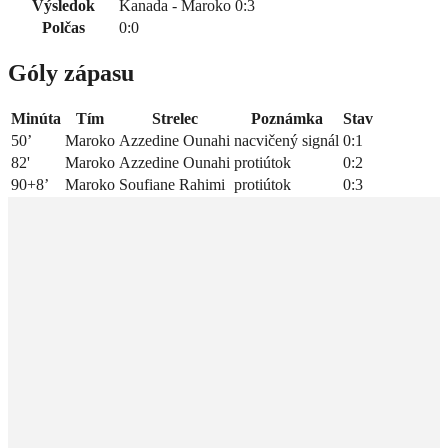
Výsledok
Kanada - Maroko 0:3
Polčas
0:0
Góly zápasu
Minúta
Tím
Strelec
Poznámka
Stav
50’
Maroko
Azzedine Ounahi
nacvičený signál
0:1
82'
Maroko
Azzedine Ounahi
protiútok
0:2
90+8’
Maroko
Soufiane Rahimi
protiútok
0:3