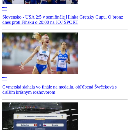
Slovensko - USA 2:5 v semifinále Hlinka Gretzky Cupu. O bronz
dnes proti Fínsku o 20:00 na JOJ ŠPORT
Gymerská siahala vo finále na medailu, obľúbená Švrčeková s
ďalším krásnym rozhovorom