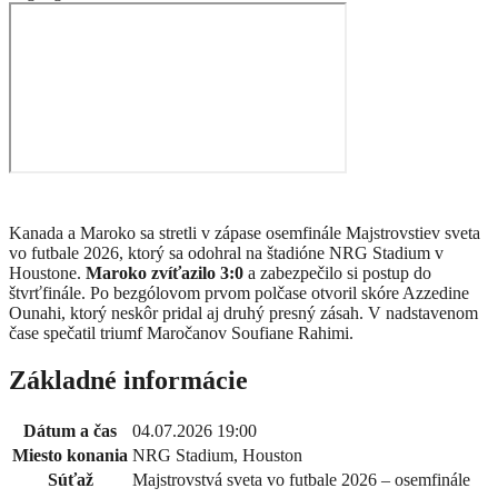
Kanada a Maroko sa stretli v zápase osemfinále Majstrovstiev sveta
vo futbale 2026, ktorý sa odohral na štadióne NRG Stadium v
Houstone.
Maroko zvíťazilo 3:0
a zabezpečilo si postup do
štvrťfinále. Po bezgólovom prvom polčase otvoril skóre Azzedine
Ounahi, ktorý neskôr pridal aj druhý presný zásah. V nadstavenom
čase spečatil triumf Maročanov Soufiane Rahimi.
Základné informácie
Dátum a čas
04.07.2026 19:00
Miesto konania
NRG Stadium, Houston
Súťaž
Majstrovstvá sveta vo futbale 2026 – osemfinále