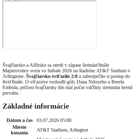
Švajčiarsko a Alžírsko sa stretli v zápase šestnásťfinále
Majstrovstiev sveta vo futbale 2026 na štadióne AT&T Stadium v
Arlingtone.
Švajčiarsko zvíťazilo 2:0
a zabezpečilo si postup do
štvrťfinále. O víťazstve rozhodli góly Dana Ndoyeho a Breela
Embola, pričom švajčiarsky tím mal počas väčšiny stretnutia hernú
prevahu.
Základné informácie
Dátum a čas
03.07.2026 05:00
Miesto
AT&T Stadium, Arlington
konania