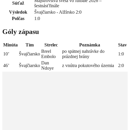
Majstrovstvá sveta vo futbale 2026 –
Súťaž
šestnásťfinále
Výsledok
Švajčiarsko - Alžírsko 2:0
Polčas
1:0
Góly zápasu
Minúta
Tím
Strelec
Poznámka
Stav
Breel
po spätnej nahrávke do
10’
Švajčiarsko
1:0
Embolo
prázdnej brány
Dan
46’
Švajčiarsko
z vnútra pokutového územia
2:0
Ndoye