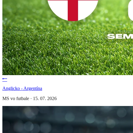
Anglicko - Argentína
MS vo futbale
·
15. 07. 2026