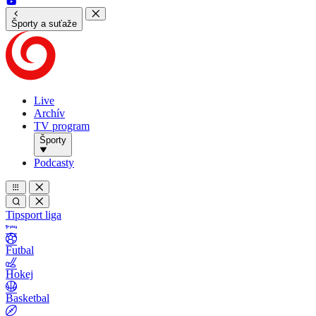
Športy a suťaže
Live
Archív
TV program
Športy
Podcasty
Tipsport liga
Futbal
Hokej
Basketbal