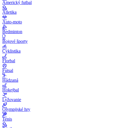
Americký futbal
Atletika
Auto-moto
Bedminton
Bojové športy
Cyklistika
Florbal
Futsal
Hádzaná
Hokejbal
Lyžovanie
Olympijské hry
Tenis