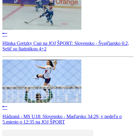
Hlinka Gretzky Cup na JOJ ŠPORT: Slovensko - Švajčiarsko 6:2,
Selič so štatistikou 4+2
Hádzaná - MS U18: Slovensko - Maďarsko 34:29, v nedeľu o
5.miesto o 12:35 na JOJ ŠPORT