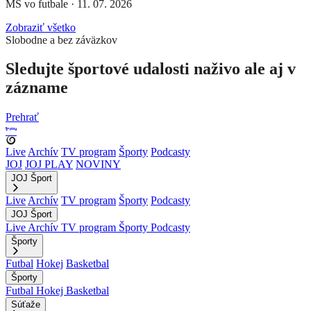
MS vo futbale
·
11. 07. 2026
Zobraziť všetko
Slobodne a bez záväzkov
Sledujte športové udalosti naživo ale aj v
zázname
Prehrať
Live
Archív
TV program
Športy
Podcasty
JOJ
JOJ PLAY
NOVINY
JOJ Šport
Live
Archív
TV program
Športy
Podcasty
JOJ Šport
Live
Archív
TV program
Športy
Podcasty
Športy
Futbal
Hokej
Basketbal
Športy
Futbal
Hokej
Basketbal
Súťaže