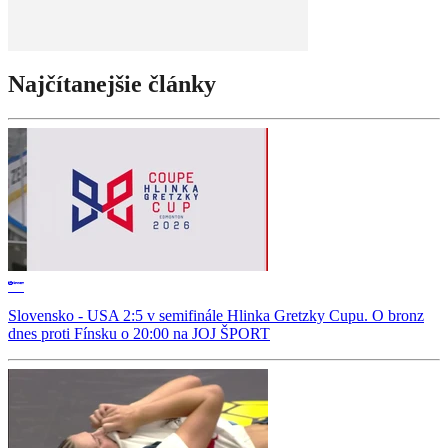
Najčítanejšie články
Slovensko - USA 2:5 v semifinále Hlinka Gretzky Cupu. O bronz
dnes proti Fínsku o 20:00 na JOJ ŠPORT