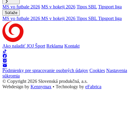
MS vo futbale 2026
MS v hokeji 2026
Tipos SBL
Tipsport liga
Súťaže
MS vo futbale 2026
MS v hokeji 2026
Tipos SBL
Tipsport liga
Ako naladiť JOJ Šport
Reklama
Kontakt
Podmienky pre spracovanie osobných údajov
Cookies
Nastavenia
súkromia
© Copyright 2026 Slovenská produkčná, a.s.
Webdesign by
Kennymax
•
Technology by
eFabrica