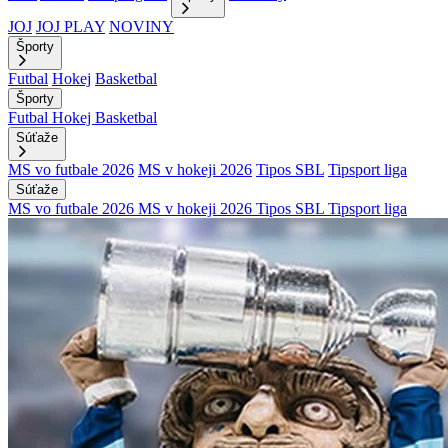
JOJ
JOJ PLAY
NOVINY
Športy
Futbal
Hokej
Basketbal
Športy
Futbal
Hokej
Basketbal
Súťaže
MS vo futbale 2026
MS v hokeji 2026
Tipos SBL
Tipsport liga
Súťaže
MS vo futbale 2026
MS v hokeji 2026
Tipos SBL
Tipsport liga