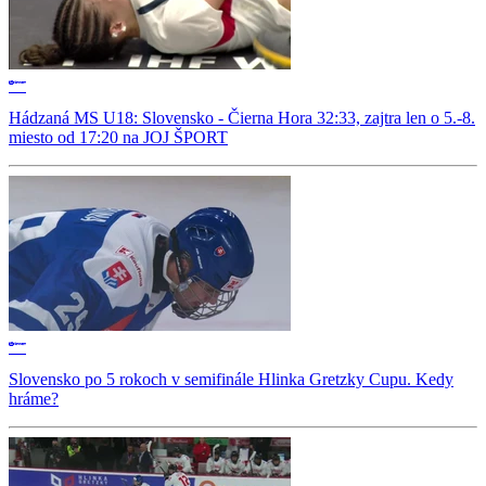
Hádzaná MS U18: Slovensko - Čierna Hora 32:33, zajtra len o 5.-8.
miesto od 17:20 na JOJ ŠPORT
Slovensko po 5 rokoch v semifinále Hlinka Gretzky Cupu. Kedy
hráme?