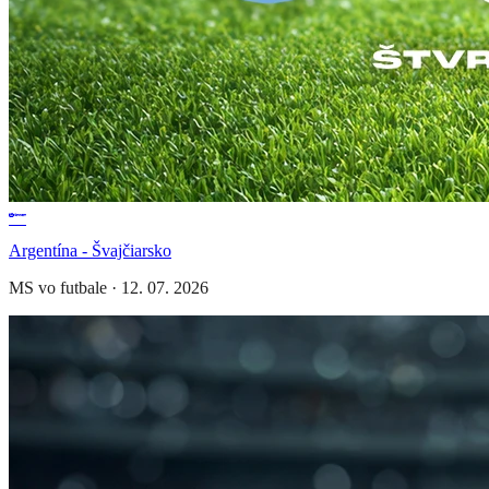
Argentína - Švajčiarsko
MS vo futbale
·
12. 07. 2026