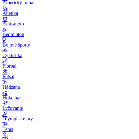
Americký futbal
Atletika
Auto-moto
Bedminton
Bojové športy
Cyklistika
Florbal
Futsal
Hádzaná
Hokejbal
Lyžovanie
Olympijské hry
Tenis