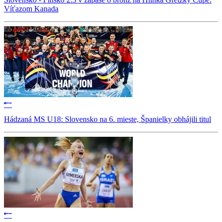
Víťazom Kanada
Hádzaná MS U18: Slovensko na 6. mieste, Španielky obhájili titul