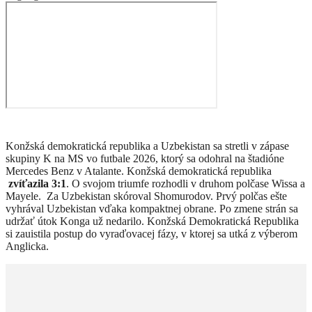
Konžská demokratická republika a Uzbekistan sa stretli v zápase
skupiny K na MS vo futbale 2026, ktorý sa odohral na štadióne
Mercedes Benz v Atalante. Konžská demokratická republika
zvíťazila 3:1
. O svojom triumfe rozhodli v druhom polčase Wissa a
Mayele. Za Uzbekistan skóroval Shomurodov. Prvý polčas ešte
vyhrával Uzbekistan vďaka kompaktnej obrane. Po zmene strán sa
udržať útok Konga už nedarilo. Konžská Demokratická Republika
si zauistila postup do vyraďovacej fázy, v ktorej sa utká z výberom
Anglicka.