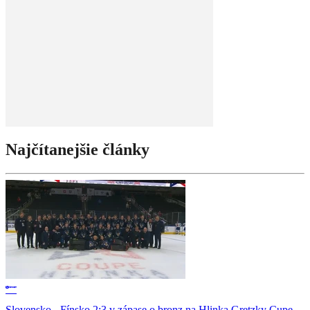
Najčítanejšie články
Slovensko - Fínsko 2:3 v zápase o bronz na Hlinka Gretzky Cupe.