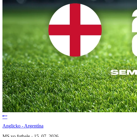
Anglicko - Argentína
MS vo futbale
·
15. 07. 2026