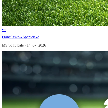
Francúzsko - Španielsko
MS vo futbale
·
14. 07. 2026