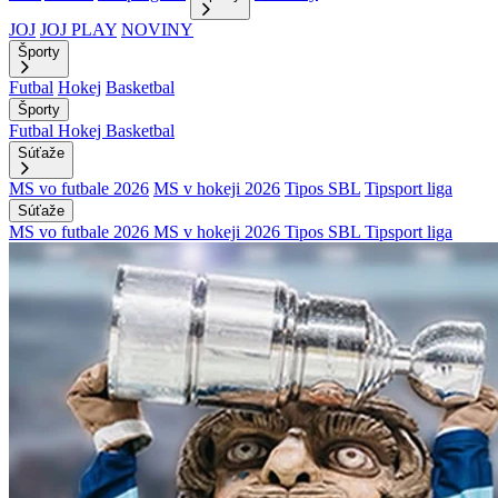
JOJ
JOJ PLAY
NOVINY
Športy
Futbal
Hokej
Basketbal
Športy
Futbal
Hokej
Basketbal
Súťaže
MS vo futbale 2026
MS v hokeji 2026
Tipos SBL
Tipsport liga
Súťaže
MS vo futbale 2026
MS v hokeji 2026
Tipos SBL
Tipsport liga