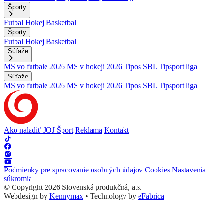
Športy
Futbal
Hokej
Basketbal
Športy
Futbal
Hokej
Basketbal
Súťaže
MS vo futbale 2026
MS v hokeji 2026
Tipos SBL
Tipsport liga
Súťaže
MS vo futbale 2026
MS v hokeji 2026
Tipos SBL
Tipsport liga
Ako naladiť JOJ Šport
Reklama
Kontakt
Podmienky pre spracovanie osobných údajov
Cookies
Nastavenia
súkromia
© Copyright 2026 Slovenská produkčná, a.s.
Webdesign by
Kennymax
•
Technology by
eFabrica