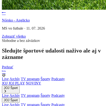
Nórsko - Anglicko
MS vo futbale
·
11. 07. 2026
Zobraziť všetko
Slobodne a bez záväzkov
Sledujte športové udalosti naživo ale aj v
zázname
Prehrať
Live
Archív
TV program
Športy
Podcasty
JOJ
JOJ PLAY
NOVINY
JOJ Šport
Live
Archív
TV program
Športy
Podcasty
JOJ Šport
Live
Archív
TV program
Športy
Podcasty