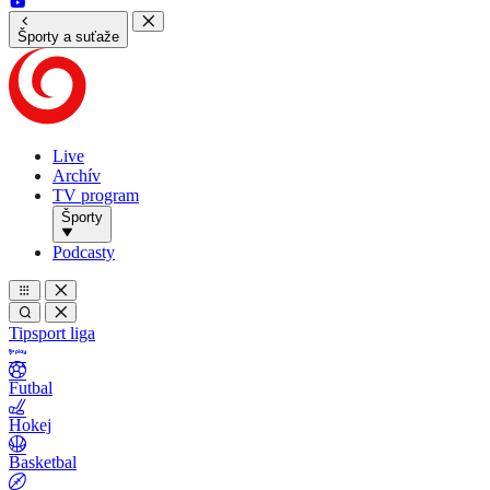
Športy a suťaže
Live
Archív
TV program
Športy
Podcasty
Tipsport liga
Futbal
Hokej
Basketbal