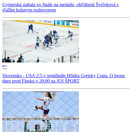
Gymerská siahala vo finále na medailu, obľúbená Švrčeková s
ďalším krásnym rozhovorom
Slovensko - USA 2:5 v semifinále Hlinka Gretzky Cupu. O bronz
dnes proti Fínsku o 20:00 na JOJ ŠPORT