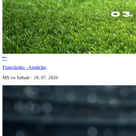
Francúzsko - Anglicko
MS vo futbale
·
18. 07. 2026