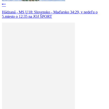
Hádzaná - MS U18: Slovensko - Maďarsko 34:29, v nedeľu o
5.miesto o 12:35 na JOJ ŠPORT