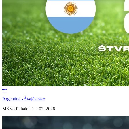
Argentína - Švajčiarsko
MS vo futbale
·
12. 07. 2026