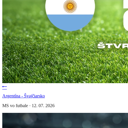
Argentína - Švajčiarsko
MS vo futbale
·
12. 07. 2026