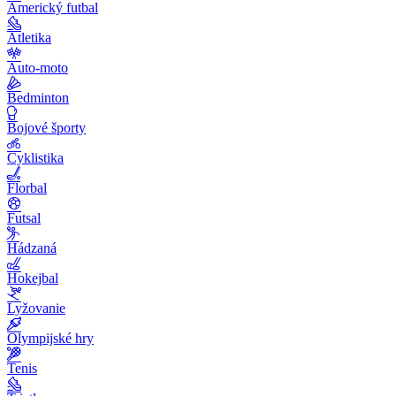
Americký futbal
Atletika
Auto-moto
Bedminton
Bojové športy
Cyklistika
Florbal
Futsal
Hádzaná
Hokejbal
Lyžovanie
Olympijské hry
Tenis