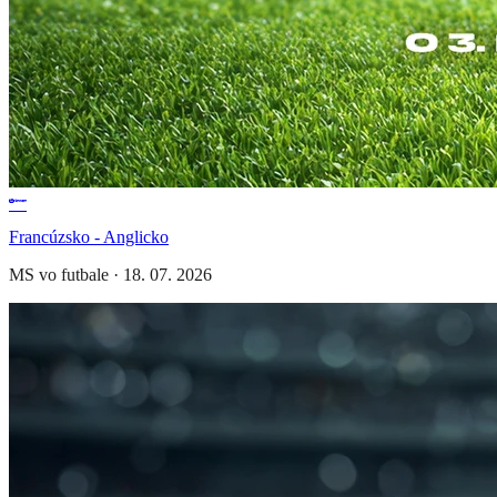
Francúzsko - Anglicko
MS vo futbale
·
18. 07. 2026