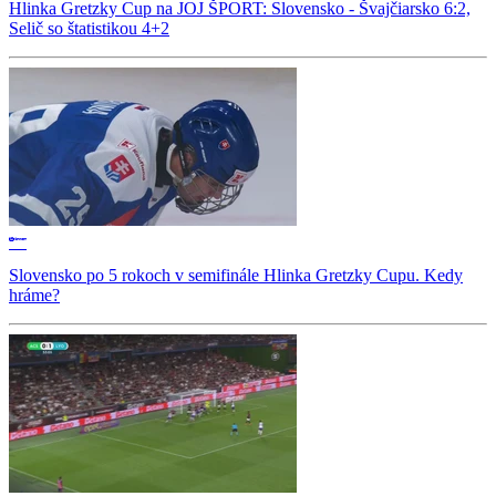
Hlinka Gretzky Cup na JOJ ŠPORT: Slovensko - Švajčiarsko 6:2,
Selič so štatistikou 4+2
Slovensko po 5 rokoch v semifinále Hlinka Gretzky Cupu. Kedy
hráme?