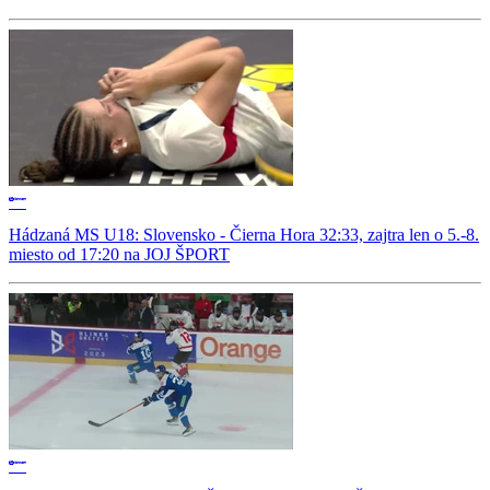
Hádzaná MS U18: Slovensko - Čierna Hora 32:33, zajtra len o 5.-8.
miesto od 17:20 na JOJ ŠPORT