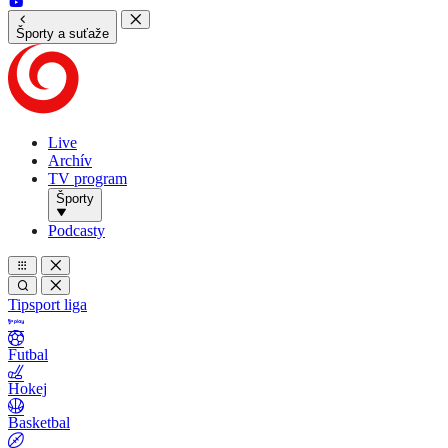
Športy a suťaže
Live
Archív
TV program
Športy
Podcasty
Tipsport liga
Futbal
Hokej
Basketbal