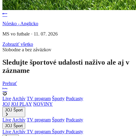
Nórsko - Anglicko
MS vo futbale
·
11. 07. 2026
Zobraziť všetko
Slobodne a bez záväzkov
Sledujte športové udalosti naživo ale aj v
zázname
Prehrať
Live
Archív
TV program
Športy
Podcasty
JOJ
JOJ PLAY
NOVINY
JOJ Šport
Live
Archív
TV program
Športy
Podcasty
JOJ Šport
Live
Archív
TV program
Športy
Podcasty