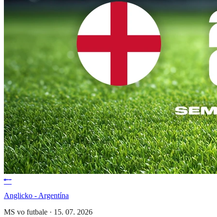
Anglicko - Argentína
MS vo futbale
·
15. 07. 2026