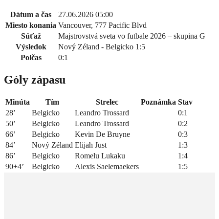
Dátum a čas
27.06.2026 05:00
Miesto konania
Vancouver, 777 Pacific Blvd
Súťaž
Majstrovstvá sveta vo futbale 2026 – skupina G
Výsledok
Nový Zéland - Belgicko 1:5
Polčas
0:1
Góly zápasu
Minúta
Tím
Strelec
Poznámka
Stav
28’
Belgicko
Leandro Trossard
0:1
50’
Belgicko
Leandro Trossard
0:2
66’
Belgicko
Kevin De Bruyne
0:3
84’
Nový Zéland
Elijah Just
1:3
86’
Belgicko
Romelu Lukaku
1:4
90+4’
Belgicko
Alexis Saelemaekers
1:5