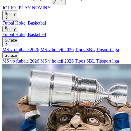
JOJ
JOJ PLAY
NOVINY
Športy
Futbal
Hokej
Basketbal
Športy
Futbal
Hokej
Basketbal
Súťaže
MS vo futbale 2026
MS v hokeji 2026
Tipos SBL
Tipsport liga
Súťaže
MS vo futbale 2026
MS v hokeji 2026
Tipos SBL
Tipsport liga