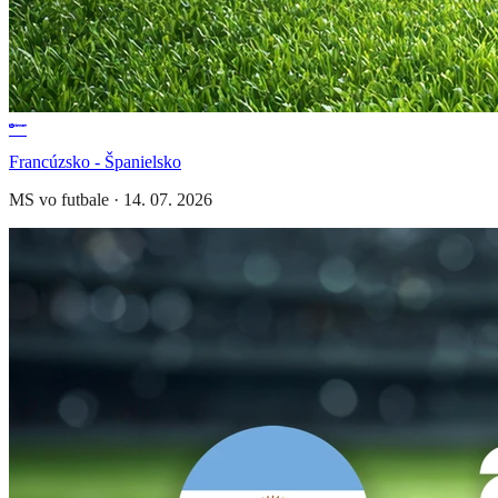
Francúzsko - Španielsko
MS vo futbale
·
14. 07. 2026