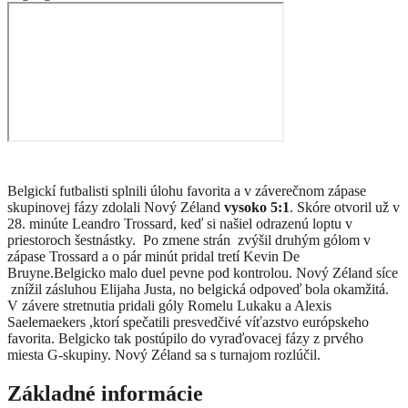
Belgickí futbalisti splnili úlohu favorita a v záverečnom zápase
skupinovej fázy zdolali Nový Zéland
vysoko 5:1
. Skóre otvoril už v
28. minúte Leandro Trossard, keď si našiel odrazenú loptu v
priestoroch šestnástky. Po zmene strán zvýšil druhým gólom v
zápase Trossard a o pár minút pridal tretí Kevin De
Bruyne.Belgicko malo duel pevne pod kontrolou. Nový Zéland síce
znížil zásluhou Elijaha Justa, no belgická odpoveď bola okamžitá.
V závere stretnutia pridali góly Romelu Lukaku a
Alexis
Saelemaekers ,
ktorí spečatili presvedčivé víťazstvo európskeho
favorita. Belgicko tak postúpilo do vyraďovacej fázy z prvého
miesta G-skupiny. Nový Zéland sa s turnajom rozlúčil.
Základné informácie