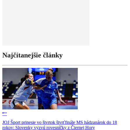
Najčítanejšie články
JOJ Šport prinesie vo štvrtok štvrťfinále MS hádzanárok do 18
rokov: Slovenky vyzvú rovesníčky z Čiernej Hory