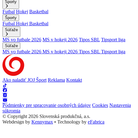
Športy
Futbal
Hokej
Basketbal
Športy
Futbal
Hokej
Basketbal
Súťaže
MS vo futbale 2026
MS v hokeji 2026
Tipos SBL
Tipsport liga
Súťaže
MS vo futbale 2026
MS v hokeji 2026
Tipos SBL
Tipsport liga
Ako naladiť JOJ Šport
Reklama
Kontakt
Podmienky pre spracovanie osobných údajov
Cookies
Nastavenia
súkromia
© Copyright 2026 Slovenská produkčná, a.s.
Webdesign by
Kennymax
•
Technology by
eFabrica