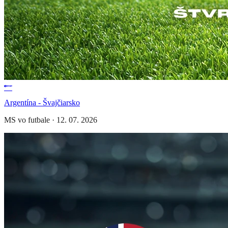
Argentína - Švajčiarsko
MS vo futbale
·
12. 07. 2026