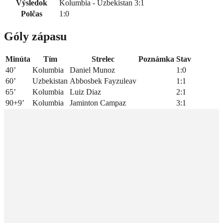
Výsledok
Kolumbia - Uzbekistan 3:1
Polčas
1:0
Góly zápasu
Minúta
Tím
Strelec
Poznámka
Stav
40’
Kolumbia
Daniel Munoz
1:0
60’
Uzbekistan
Abbosbek Fayzuleav
1:1
65’
Kolumbia
Luiz Diaz
2:1
90+9’
Kolumbia
Jaminton Campaz
3:1