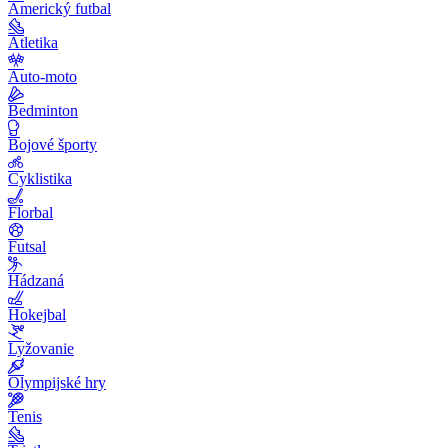
Americký futbal
Atletika
Auto-moto
Bedminton
Bojové športy
Cyklistika
Florbal
Futsal
Hádzaná
Hokejbal
Lyžovanie
Olympijské hry
Tenis