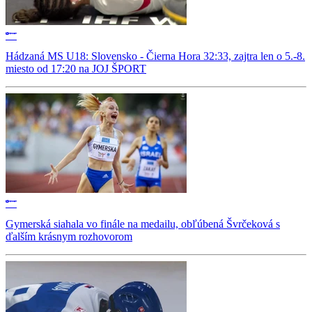
Hádzaná MS U18: Slovensko - Čierna Hora 32:33, zajtra len o 5.-8.
miesto od 17:20 na JOJ ŠPORT
Gymerská siahala vo finále na medailu, obľúbená Švrčeková s
ďalším krásnym rozhovorom