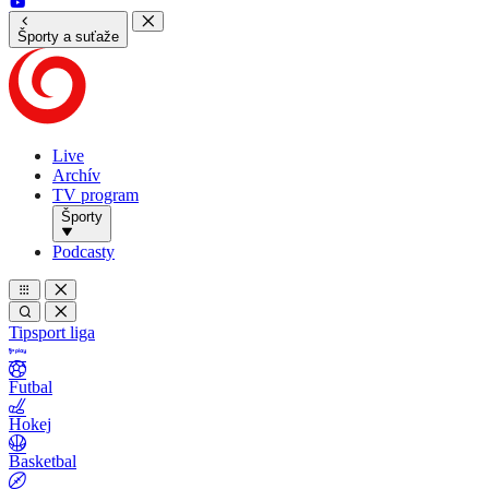
Športy a suťaže
Live
Archív
TV program
Športy
Podcasty
Tipsport liga
Futbal
Hokej
Basketbal