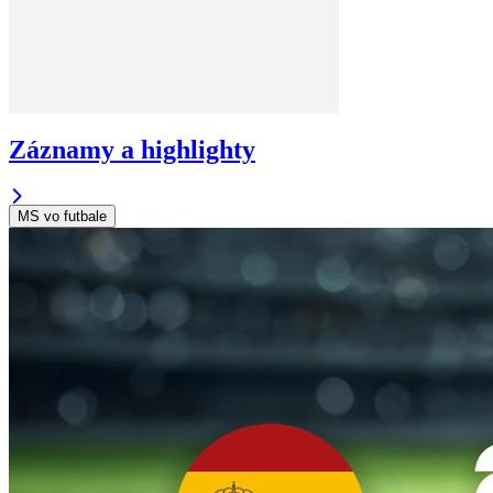
Záznamy a highlighty
MS vo futbale