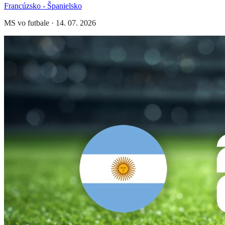
Francúzsko - Španielsko
MS vo futbale
·
14. 07. 2026