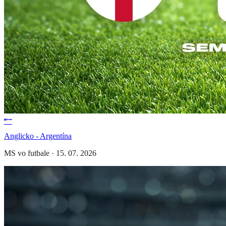
Anglicko - Argentína
MS vo futbale
·
15. 07. 2026