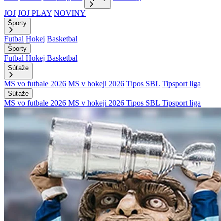
JOJ
JOJ PLAY
NOVINY
Športy
Futbal
Hokej
Basketbal
Športy
Futbal
Hokej
Basketbal
Súťaže
MS vo futbale 2026
MS v hokeji 2026
Tipos SBL
Tipsport liga
Súťaže
MS vo futbale 2026
MS v hokeji 2026
Tipos SBL
Tipsport liga