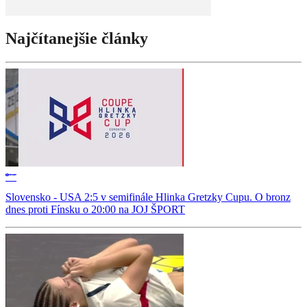
Najčítanejšie články
Slovensko - USA 2:5 v semifinále Hlinka Gretzky Cupu. O bronz
dnes proti Fínsku o 20:00 na JOJ ŠPORT