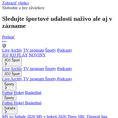
Zobraziť všetko
Slobodne a bez záväzkov
Sledujte športové udalosti naživo ale aj v
zázname
Prehrať
Live
Archív
TV program
Športy
Podcasty
JOJ
JOJ PLAY
NOVINY
JOJ Šport
Live
Archív
TV program
Športy
Podcasty
JOJ Šport
Live
Archív
TV program
Športy
Podcasty
Športy
Futbal
Hokej
Basketbal
Športy
Futbal
Hokej
Basketbal
Súťaže
MS vo futbale 2026
MS v hokeji 2026
Tipos SBL
Tipsport liga