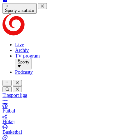
Športy a suťaže
Live
Archív
TV program
Športy
Podcasty
Tipsport liga
Futbal
Hokej
Basketbal