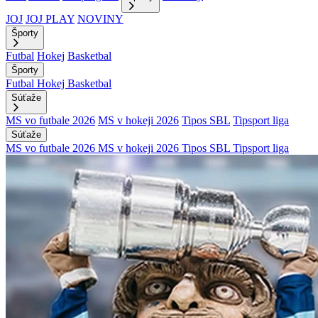
JOJ
JOJ PLAY
NOVINY
Športy
Futbal
Hokej
Basketbal
Športy
Futbal
Hokej
Basketbal
Súťaže
MS vo futbale 2026
MS v hokeji 2026
Tipos SBL
Tipsport liga
Súťaže
MS vo futbale 2026
MS v hokeji 2026
Tipos SBL
Tipsport liga