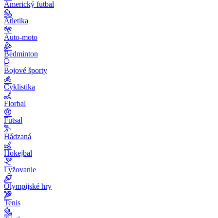
Americký futbal
Atletika
Auto-moto
Bedminton
Bojové športy
Cyklistika
Florbal
Futsal
Hádzaná
Hokejbal
Lyžovanie
Olympijské hry
Tenis