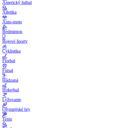
Americký futbal
Atletika
Auto-moto
Bedminton
Bojové športy
Cyklistika
Florbal
Futsal
Hádzaná
Hokejbal
Lyžovanie
Olympijské hry
Tenis