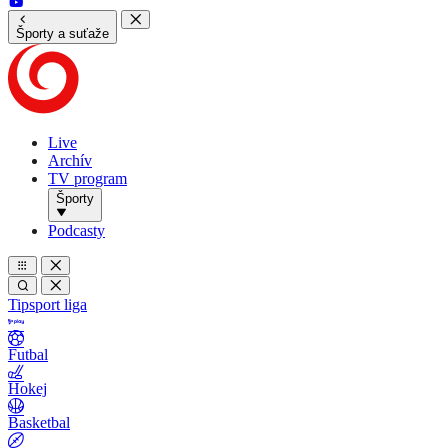
Športy a suťaže
Live
Archív
TV program
Športy
Podcasty
Tipsport liga
Futbal
Hokej
Basketbal