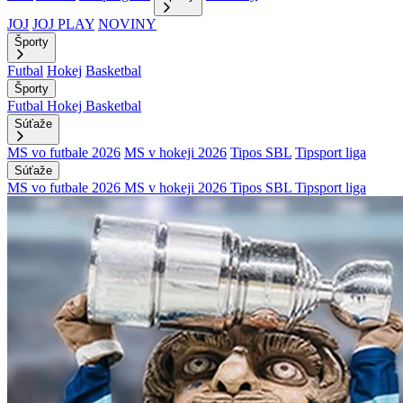
JOJ
JOJ PLAY
NOVINY
Športy
Futbal
Hokej
Basketbal
Športy
Futbal
Hokej
Basketbal
Súťaže
MS vo futbale 2026
MS v hokeji 2026
Tipos SBL
Tipsport liga
Súťaže
MS vo futbale 2026
MS v hokeji 2026
Tipos SBL
Tipsport liga