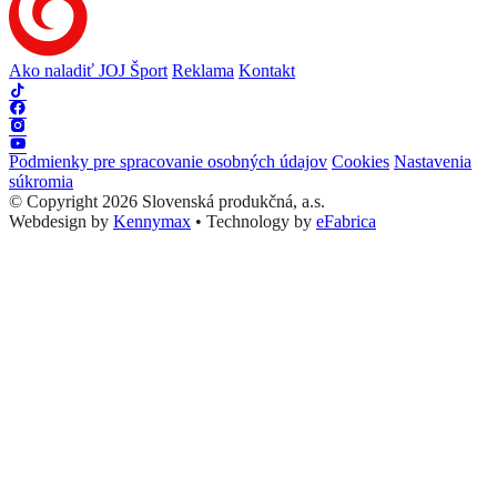
Ako naladiť JOJ Šport
Reklama
Kontakt
Podmienky pre spracovanie osobných údajov
Cookies
Nastavenia
súkromia
© Copyright 2026 Slovenská produkčná, a.s.
Webdesign by
Kennymax
•
Technology by
eFabrica