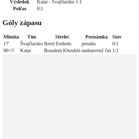
Výsledok
Katar - Švajčiarsko 1:1
Polčas
0:1
Góly zápasu
Minúta
Tím
Strelec
Poznámka
Stav
17'
Švajčiarsko
Breel Embolo
penalta
0:1
90+5'
Katar
Boualem Khoukhi
nadstavený čas
1:1