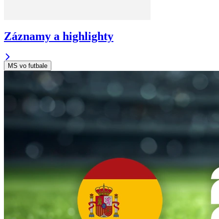
Záznamy a highlighty
MS vo futbale