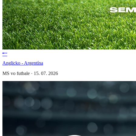
Anglicko - Argentína
MS vo futbale
·
15. 07. 2026