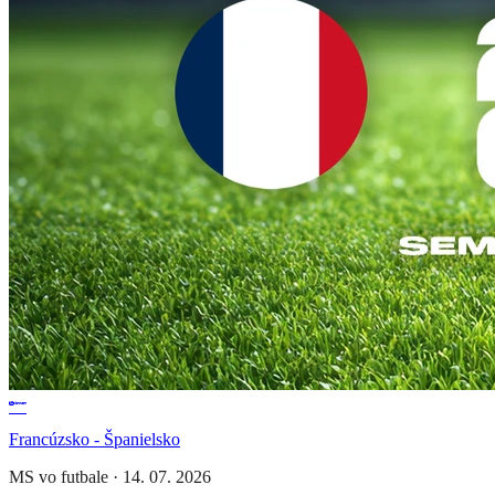
Francúzsko - Španielsko
MS vo futbale
·
14. 07. 2026