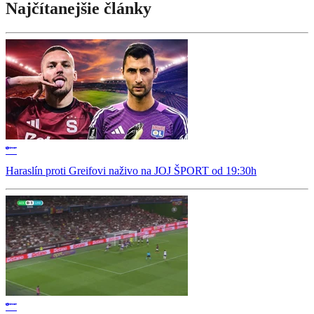
Najčítanejšie články
Haraslín proti Greifovi naživo na JOJ ŠPORT od 19:30h