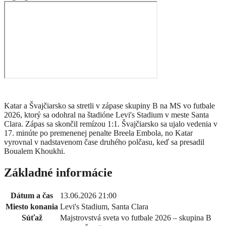
Katar a Švajčiarsko sa stretli v zápase skupiny B na MS vo futbale
2026, ktorý sa odohral na štadióne Levi's Stadium v meste Santa
Clara. Zápas sa skončil remízou 1:1. Švajčiarsko sa ujalo vedenia v
17. minúte po premenenej penalte Breela Embola, no Katar
vyrovnal v nadstavenom čase druhého polčasu, keď sa presadil
Boualem Khoukhi.
Základné informácie
Dátum a čas
13.06.2026 21:00
Miesto konania
Levi's Stadium, Santa Clara
Súťaž
Majstrovstvá sveta vo futbale 2026 – skupina B