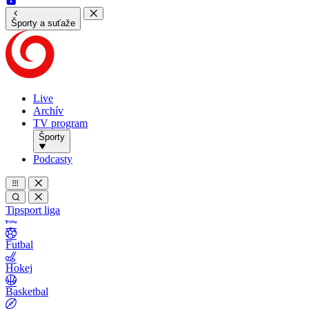
Športy a suťaže
Live
Archív
TV program
Športy
Podcasty
Tipsport liga
Futbal
Hokej
Basketbal