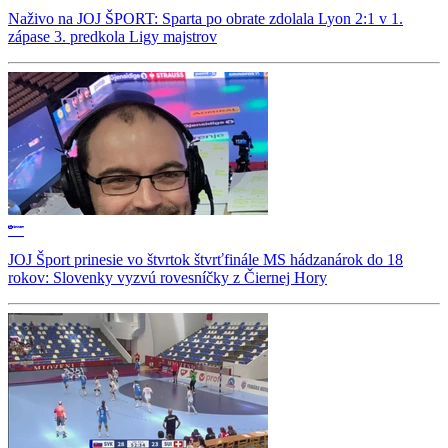
Naživo na JOJ ŠPORT: Sparta po obrate zdolala Lyon 2:1 v 1.
zápase 3. predkola Ligy majstrov
JOJ Šport prinesie vo štvrtok štvrťfinále MS hádzanárok do 18
rokov: Slovenky vyzvú rovesníčky z Čiernej Hory