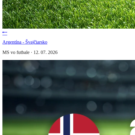
Argentína - Švajčiarsko
MS vo futbale
·
12. 07. 2026