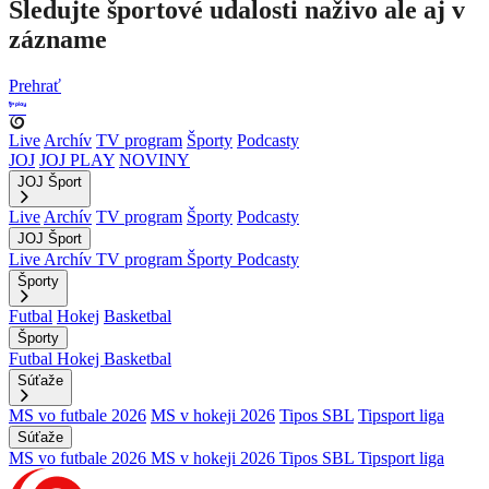
Sledujte športové udalosti naživo ale aj v
zázname
Prehrať
Live
Archív
TV program
Športy
Podcasty
JOJ
JOJ PLAY
NOVINY
JOJ Šport
Live
Archív
TV program
Športy
Podcasty
JOJ Šport
Live
Archív
TV program
Športy
Podcasty
Športy
Futbal
Hokej
Basketbal
Športy
Futbal
Hokej
Basketbal
Súťaže
MS vo futbale 2026
MS v hokeji 2026
Tipos SBL
Tipsport liga
Súťaže
MS vo futbale 2026
MS v hokeji 2026
Tipos SBL
Tipsport liga