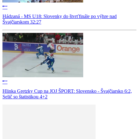
Hádzaná - MS U18: Slovenky do štvrťfinále po výhre nad
Švajčiarskom 32:27
Hlinka Gretzky Cup na JOJ ŠPORT: Slovensko - Švajčiarsko 6:2,
Selič so štatistikou 4+2