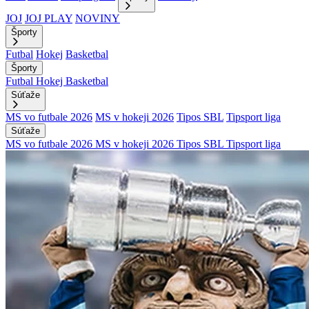
JOJ
JOJ PLAY
NOVINY
Športy
Futbal
Hokej
Basketbal
Športy
Futbal
Hokej
Basketbal
Súťaže
MS vo futbale 2026
MS v hokeji 2026
Tipos SBL
Tipsport liga
Súťaže
MS vo futbale 2026
MS v hokeji 2026
Tipos SBL
Tipsport liga