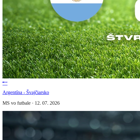
Argentína - Švajčiarsko
MS vo futbale
·
12. 07. 2026