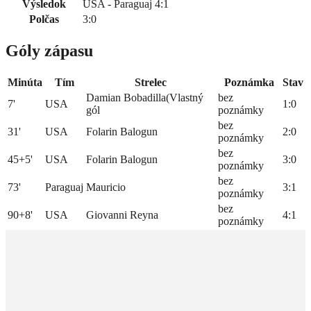
Výsledok
USA - Paraguaj 4:1
Polčas
3:0
Góly zápasu
Minúta
Tím
Strelec
Poznámka
Stav
Damian Bobadilla(Vlastný
bez
7'
USA
1:0
gól
poznámky
bez
31'
USA
Folarin Balogun
2:0
poznámky
bez
45+5'
USA
Folarin Balogun
3:0
poznámky
bez
73'
Paraguaj
Mauricio
3:1
poznámky
bez
90+8'
USA
Giovanni Reyna
4:1
poznámky