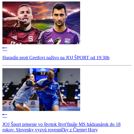
Haraslín proti Greifovi naživo na JOJ ŠPORT od 19:30h
JOJ Šport prinesie vo štvrtok štvrťfinále MS hádzanárok do 18
rokov: Slovenky vyzvú rovesníčky z Čiernej Hory