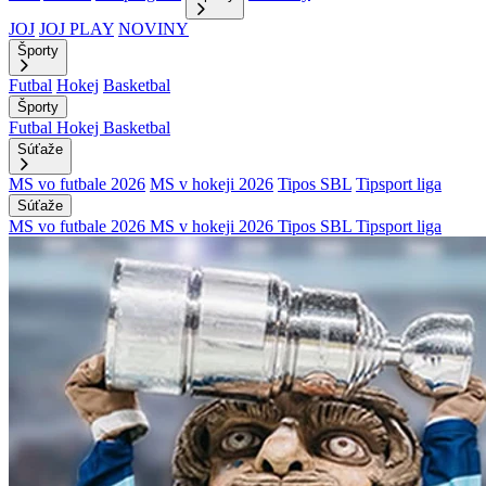
JOJ
JOJ PLAY
NOVINY
Športy
Futbal
Hokej
Basketbal
Športy
Futbal
Hokej
Basketbal
Súťaže
MS vo futbale 2026
MS v hokeji 2026
Tipos SBL
Tipsport liga
Súťaže
MS vo futbale 2026
MS v hokeji 2026
Tipos SBL
Tipsport liga