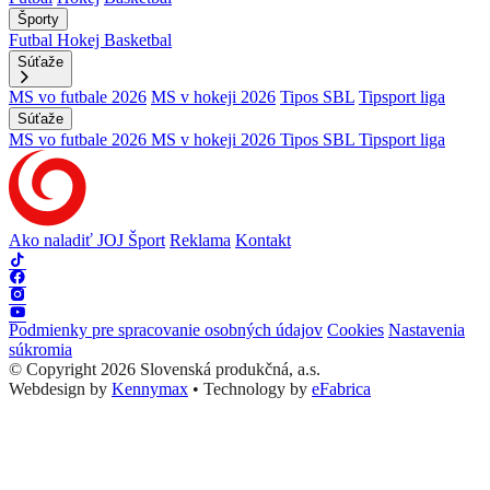
Športy
Futbal
Hokej
Basketbal
Súťaže
MS vo futbale 2026
MS v hokeji 2026
Tipos SBL
Tipsport liga
Súťaže
MS vo futbale 2026
MS v hokeji 2026
Tipos SBL
Tipsport liga
Ako naladiť JOJ Šport
Reklama
Kontakt
Podmienky pre spracovanie osobných údajov
Cookies
Nastavenia
súkromia
© Copyright 2026 Slovenská produkčná, a.s.
Webdesign by
Kennymax
•
Technology by
eFabrica