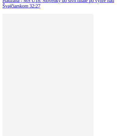
Hádzaná - MS U18: Slovenky do štvrťfinále po výhre nad
Švajčiarskom 32:27