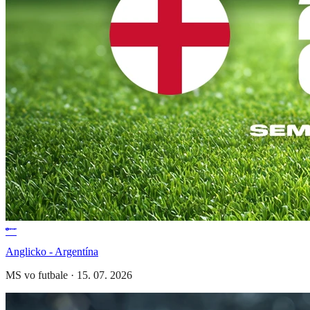
Anglicko - Argentína
MS vo futbale
·
15. 07. 2026