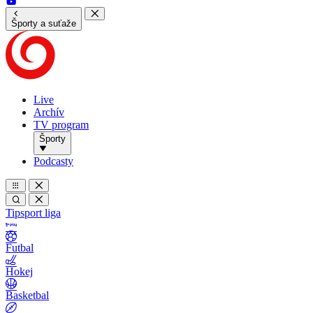
Športy a suťaže
Live
Archív
TV program
Športy
Podcasty
Tipsport liga
Futbal
Hokej
Basketbal