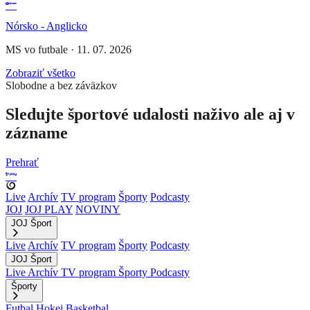
Nórsko - Anglicko
MS vo futbale
·
11. 07. 2026
Zobraziť všetko
Slobodne a bez záväzkov
Sledujte športové udalosti naživo ale aj v
zázname
Prehrať
Live
Archív
TV program
Športy
Podcasty
JOJ
JOJ PLAY
NOVINY
JOJ Šport
Live
Archív
TV program
Športy
Podcasty
JOJ Šport
Live
Archív
TV program
Športy
Podcasty
Športy
Futbal
Hokej
Basketbal