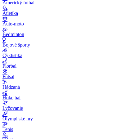
Americký futbal
Atletika
Auto-moto
Bedminton
Bojové športy
Cyklistika
Florbal
Futsal
Hádzaná
Hokejbal
Lyžovanie
Olympijské hry
Tenis