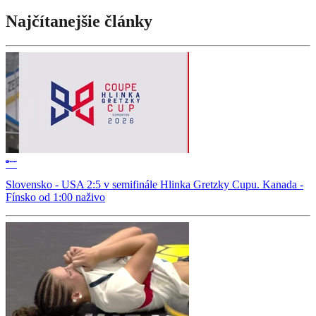
Najčítanejšie články
Slovensko - USA 2:5 v semifinále Hlinka Gretzky Cupu. Kanada -
Fínsko od 1:00 naživo