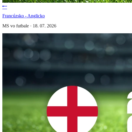
Francúzsko - Anglicko
MS vo futbale
·
18. 07. 2026