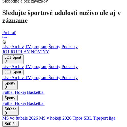
Slobodne a bez záväzkov
Sledujte športové udalosti naživo ale aj v
zázname
Prehrať
Live
Archív
TV program
Športy
Podcasty
JOJ
JOJ PLAY
NOVINY
JOJ Šport
Live
Archív
TV program
Športy
Podcasty
JOJ Šport
Live
Archív
TV program
Športy
Podcasty
Športy
Futbal
Hokej
Basketbal
Športy
Futbal
Hokej
Basketbal
Súťaže
MS vo futbale 2026
MS v hokeji 2026
Tipos SBL
Tipsport liga
Súťaže