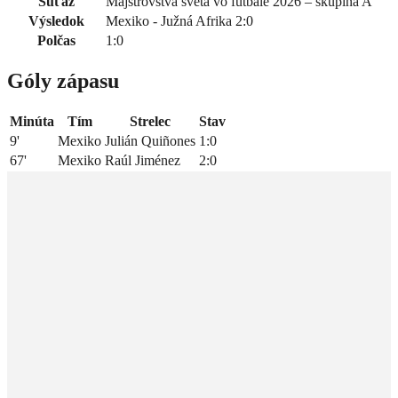
Súťaž
Majstrovstvá sveta vo futbale 2026 – skupina A
Výsledok
Mexiko - Južná Afrika 2:0
Polčas
1:0
Góly zápasu
Minúta
Tím
Strelec
Stav
9'
Mexiko
Julián Quiñones
1:0
67'
Mexiko
Raúl Jiménez
2:0