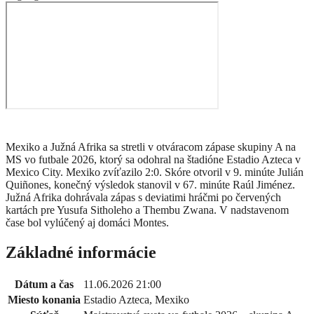
Mexiko a Južná Afrika sa stretli v otváracom zápase skupiny A na
MS vo futbale 2026, ktorý sa odohral na štadióne Estadio Azteca v
Mexico City. Mexiko zvíťazilo 2:0. Skóre otvoril v 9. minúte Julián
Quiñones, konečný výsledok stanovil v 67. minúte Raúl Jiménez.
Južná Afrika dohrávala zápas s deviatimi hráčmi po červených
kartách pre Yusufa Sitholeho a Thembu Zwana. V nadstavenom
čase bol vylúčený aj domáci Montes.
Základné informácie
Dátum a čas
11.06.2026 21:00
Miesto konania
Estadio Azteca, Mexiko