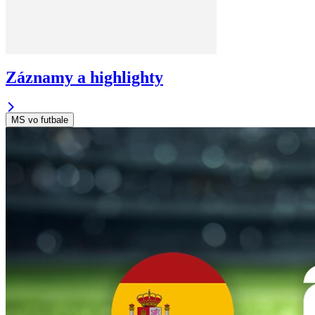
Záznamy a highlighty
MS vo futbale