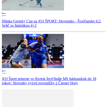
Hlinka Gretzky Cup na JOJ ŠPORT: Slovensko - Švajčiarsko 6:2,
Selič so štatistikou 4+2
JOJ Šport prinesie vo štvrtok štvrťfinále MS hádzanárok do 18
rokov: Slovenky vyzvú rovesníčky z Čiernej Hory