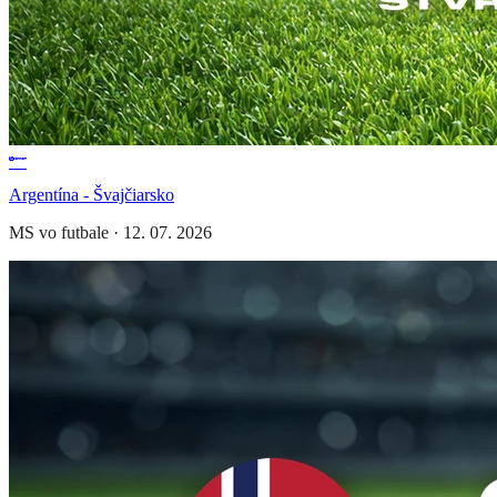
Argentína - Švajčiarsko
MS vo futbale
·
12. 07. 2026