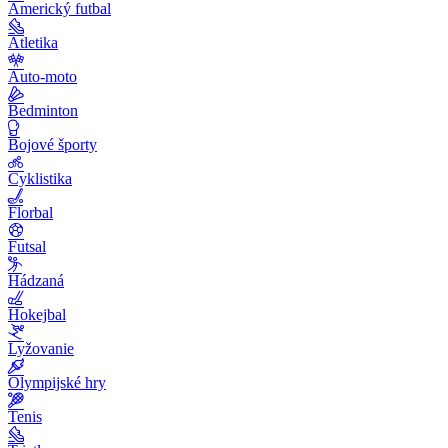
Americký futbal
Atletika
Auto-moto
Bedminton
Bojové športy
Cyklistika
Florbal
Futsal
Hádzaná
Hokejbal
Lyžovanie
Olympijské hry
Tenis