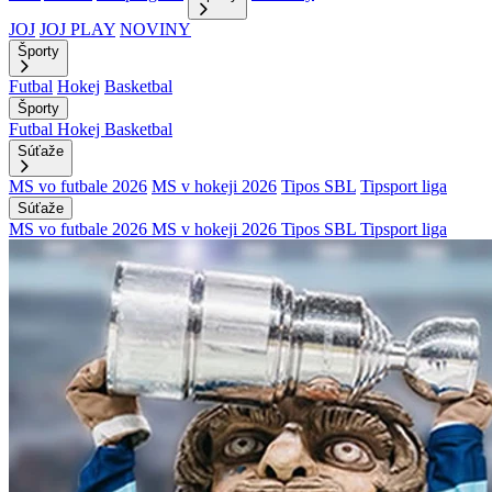
JOJ
JOJ PLAY
NOVINY
Športy
Futbal
Hokej
Basketbal
Športy
Futbal
Hokej
Basketbal
Súťaže
MS vo futbale 2026
MS v hokeji 2026
Tipos SBL
Tipsport liga
Súťaže
MS vo futbale 2026
MS v hokeji 2026
Tipos SBL
Tipsport liga