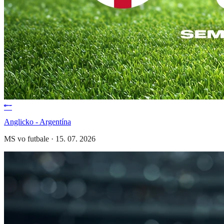
Anglicko - Argentína
MS vo futbale
·
15. 07. 2026