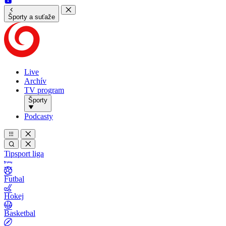
Športy a suťaže
Live
Archív
TV program
Športy
Podcasty
Tipsport liga
Futbal
Hokej
Basketbal