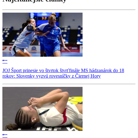
JOJ Šport prinesie vo štvrtok štvrťfinále MS hádzanárok do 18
rokov: Slovenky vyzvú rovesníčky z Čiernej Hory