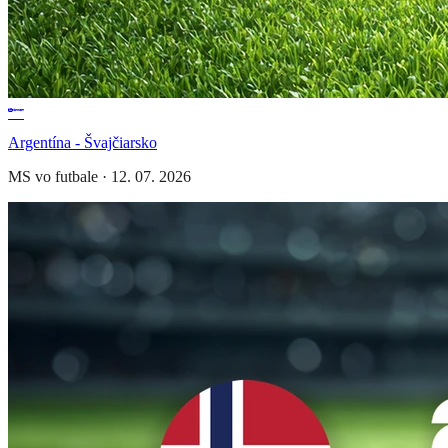
Argentína - Švajčiarsko
MS vo futbale
·
12. 07. 2026