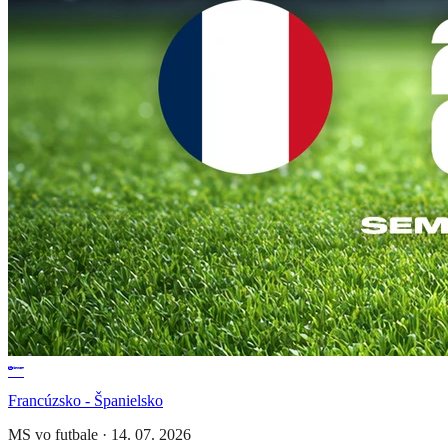
Francúzsko - Španielsko
MS vo futbale
·
14. 07. 2026