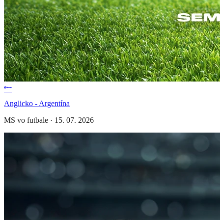
Anglicko - Argentína
MS vo futbale
·
15. 07. 2026