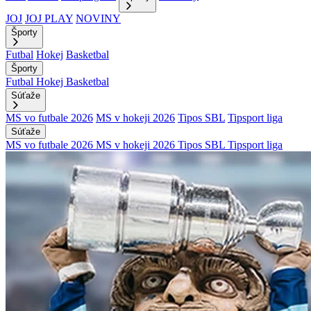
JOJ
JOJ PLAY
NOVINY
Športy
Futbal
Hokej
Basketbal
Športy
Futbal
Hokej
Basketbal
Súťaže
MS vo futbale 2026
MS v hokeji 2026
Tipos SBL
Tipsport liga
Súťaže
MS vo futbale 2026
MS v hokeji 2026
Tipos SBL
Tipsport liga