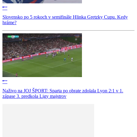
Slovensko po 5 rokoch v semifinále Hlinka Gretzky Cupu. Kedy
hráme?
Naživo na JOJ ŠPORT: Sparta po obrate zdolala Lyon 2:1 v 1.
zápase 3. predkola Ligy majstrov