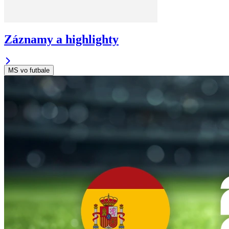
Záznamy a highlighty
MS vo futbale