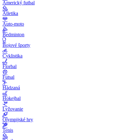
Americký futbal
Atletika
Auto-moto
Bedminton
Bojové športy
Cyklistika
Florbal
Futsal
Hádzaná
Hokejbal
Lyžovanie
Olympijské hry
Tenis