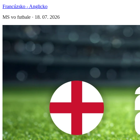
Francúzsko - Anglicko
MS vo futbale
·
18. 07. 2026