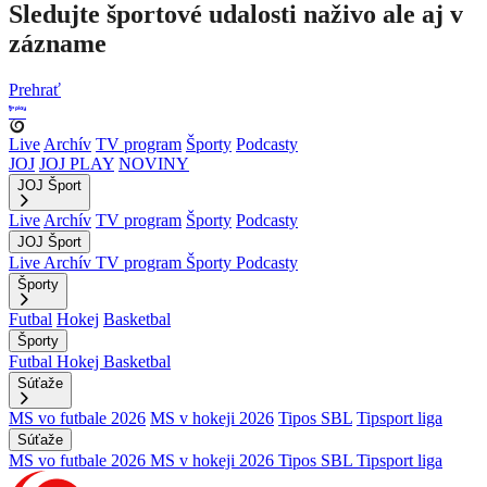
Sledujte športové udalosti naživo ale aj v
zázname
Prehrať
Live
Archív
TV program
Športy
Podcasty
JOJ
JOJ PLAY
NOVINY
JOJ Šport
Live
Archív
TV program
Športy
Podcasty
JOJ Šport
Live
Archív
TV program
Športy
Podcasty
Športy
Futbal
Hokej
Basketbal
Športy
Futbal
Hokej
Basketbal
Súťaže
MS vo futbale 2026
MS v hokeji 2026
Tipos SBL
Tipsport liga
Súťaže
MS vo futbale 2026
MS v hokeji 2026
Tipos SBL
Tipsport liga