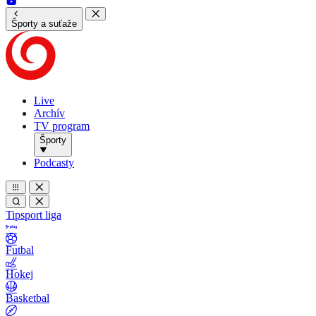
Športy a suťaže
Live
Archív
TV program
Športy
Podcasty
Tipsport liga
Futbal
Hokej
Basketbal