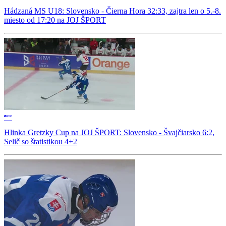
Hádzaná MS U18: Slovensko - Čierna Hora 32:33, zajtra len o 5.-8.
miesto od 17:20 na JOJ ŠPORT
Hlinka Gretzky Cup na JOJ ŠPORT: Slovensko - Švajčiarsko 6:2,
Selič so štatistikou 4+2