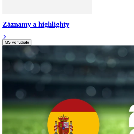
Záznamy a highlighty
MS vo futbale