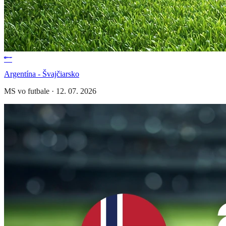
Argentína - Švajčiarsko
MS vo futbale
·
12. 07. 2026