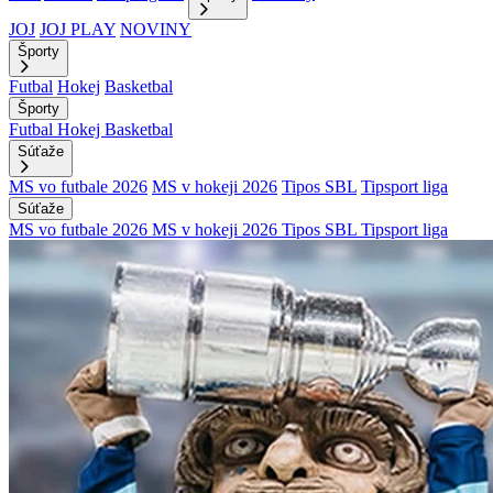
JOJ
JOJ PLAY
NOVINY
Športy
Futbal
Hokej
Basketbal
Športy
Futbal
Hokej
Basketbal
Súťaže
MS vo futbale 2026
MS v hokeji 2026
Tipos SBL
Tipsport liga
Súťaže
MS vo futbale 2026
MS v hokeji 2026
Tipos SBL
Tipsport liga