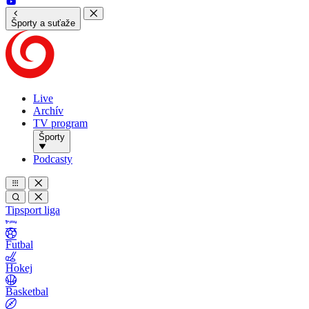
Športy a suťaže
Live
Archív
TV program
Športy
Podcasty
Tipsport liga
Futbal
Hokej
Basketbal