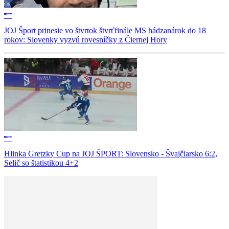
JOJ Šport prinesie vo štvrtok štvrťfinále MS hádzanárok do 18
rokov: Slovenky vyzvú rovesníčky z Čiernej Hory
Hlinka Gretzky Cup na JOJ ŠPORT: Slovensko - Švajčiarsko 6:2,
Selič so štatistikou 4+2