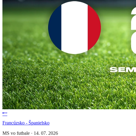
Francúzsko - Španielsko
MS vo futbale
·
14. 07. 2026