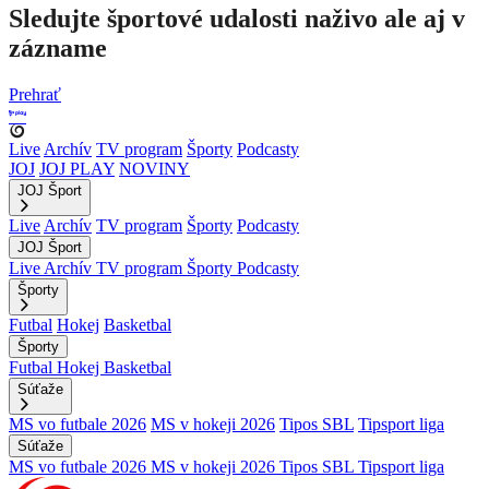
Sledujte športové udalosti naživo ale aj v
zázname
Prehrať
Live
Archív
TV program
Športy
Podcasty
JOJ
JOJ PLAY
NOVINY
JOJ Šport
Live
Archív
TV program
Športy
Podcasty
JOJ Šport
Live
Archív
TV program
Športy
Podcasty
Športy
Futbal
Hokej
Basketbal
Športy
Futbal
Hokej
Basketbal
Súťaže
MS vo futbale 2026
MS v hokeji 2026
Tipos SBL
Tipsport liga
Súťaže
MS vo futbale 2026
MS v hokeji 2026
Tipos SBL
Tipsport liga