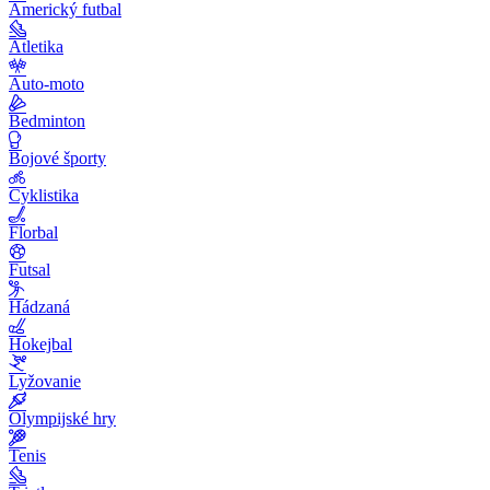
Americký futbal
Atletika
Auto-moto
Bedminton
Bojové športy
Cyklistika
Florbal
Futsal
Hádzaná
Hokejbal
Lyžovanie
Olympijské hry
Tenis