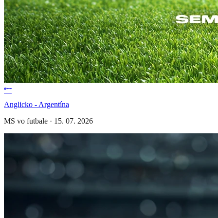
Anglicko - Argentína
MS vo futbale
·
15. 07. 2026