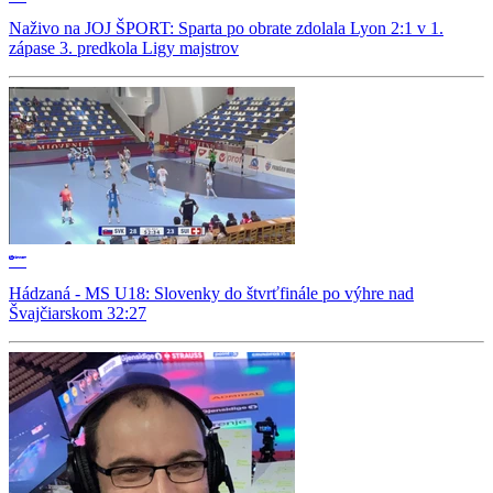
Naživo na JOJ ŠPORT: Sparta po obrate zdolala Lyon 2:1 v 1.
zápase 3. predkola Ligy majstrov
Hádzaná - MS U18: Slovenky do štvrťfinále po výhre nad
Švajčiarskom 32:27