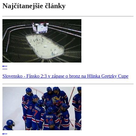
Najčítanejšie články
Slovensko - Fínsko 2:3 v zápase o bronz na Hlinka Gretzky Cupe