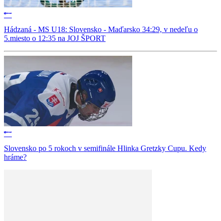
Hádzaná - MS U18: Slovensko - Maďarsko 34:29, v nedeľu o
5.miesto o 12:35 na JOJ ŠPORT
Slovensko po 5 rokoch v semifinále Hlinka Gretzky Cupu. Kedy
hráme?