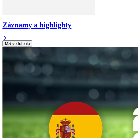
Záznamy a highlighty
MS vo futbale