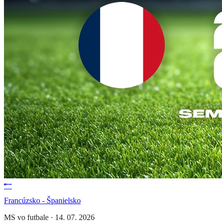
Francúzsko - Španielsko
MS vo futbale
·
14. 07. 2026