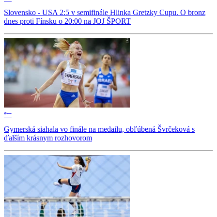
Slovensko - USA 2:5 v semifinále Hlinka Gretzky Cupu. O bronz
dnes proti Fínsku o 20:00 na JOJ ŠPORT
Gymerská siahala vo finále na medailu, obľúbená Švrčeková s
ďalším krásnym rozhovorom