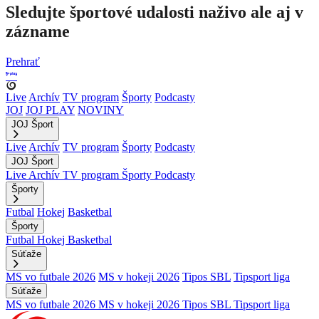
Sledujte športové udalosti naživo ale aj v
zázname
Prehrať
Live
Archív
TV program
Športy
Podcasty
JOJ
JOJ PLAY
NOVINY
JOJ Šport
Live
Archív
TV program
Športy
Podcasty
JOJ Šport
Live
Archív
TV program
Športy
Podcasty
Športy
Futbal
Hokej
Basketbal
Športy
Futbal
Hokej
Basketbal
Súťaže
MS vo futbale 2026
MS v hokeji 2026
Tipos SBL
Tipsport liga
Súťaže
MS vo futbale 2026
MS v hokeji 2026
Tipos SBL
Tipsport liga