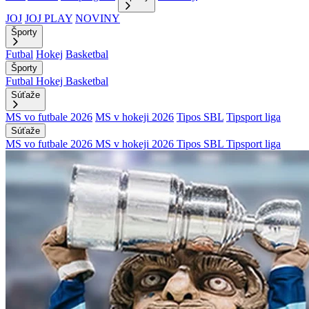
JOJ
JOJ PLAY
NOVINY
Športy
Futbal
Hokej
Basketbal
Športy
Futbal
Hokej
Basketbal
Súťaže
MS vo futbale 2026
MS v hokeji 2026
Tipos SBL
Tipsport liga
Súťaže
MS vo futbale 2026
MS v hokeji 2026
Tipos SBL
Tipsport liga