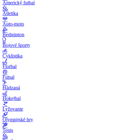
Americký futbal
Atletika
Auto-moto
Bedminton
Bojové športy
Cyklistika
Florbal
Futsal
Hádzaná
Hokejbal
Lyžovanie
Olympijské hry
Tenis