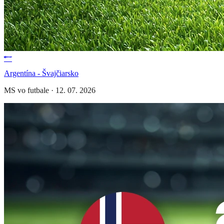
Argentína - Švajčiarsko
MS vo futbale
·
12. 07. 2026