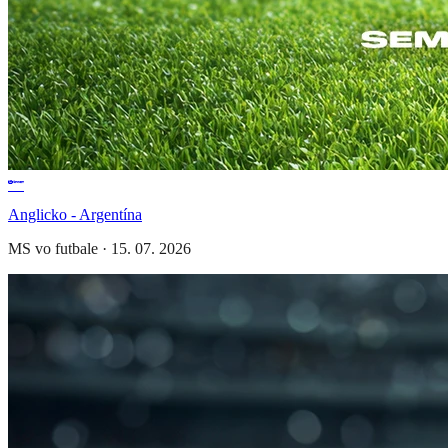
Anglicko - Argentína
MS vo futbale
·
15. 07. 2026