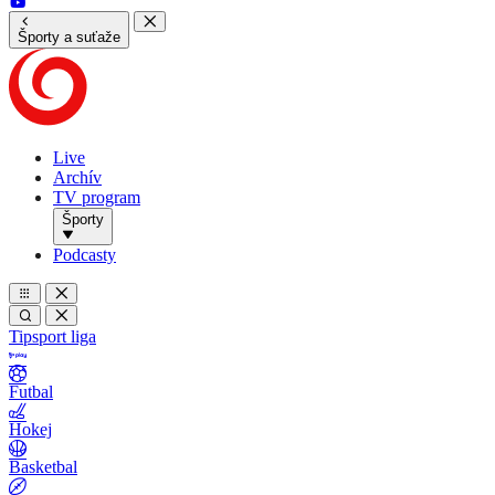
Športy a suťaže
Live
Archív
TV program
Športy
Podcasty
Tipsport liga
Futbal
Hokej
Basketbal