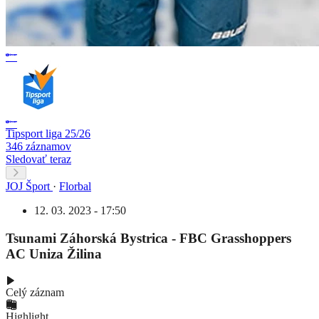
Tipsport liga 25/26
346 záznamov
Sledovať teraz
JOJ Šport
·
Florbal
12. 03. 2023 - 17:50
Tsunami Záhorská Bystrica - FBC Grasshoppers
AC Uniza Žilina
Celý záznam
Highlight