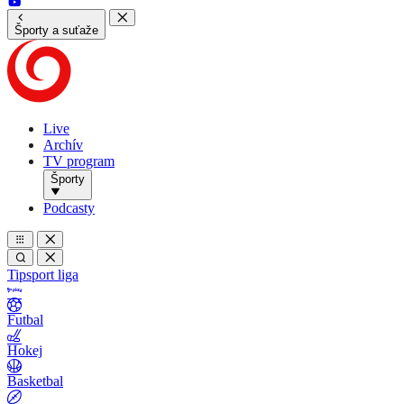
Športy a suťaže
Live
Archív
TV program
Športy
Podcasty
Tipsport liga
Futbal
Hokej
Basketbal