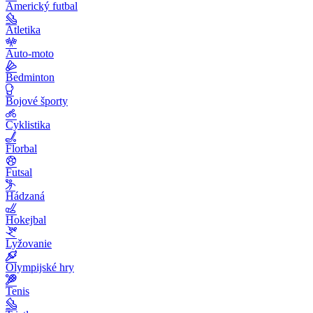
Americký futbal
Atletika
Auto-moto
Bedminton
Bojové športy
Cyklistika
Florbal
Futsal
Hádzaná
Hokejbal
Lyžovanie
Olympijské hry
Tenis