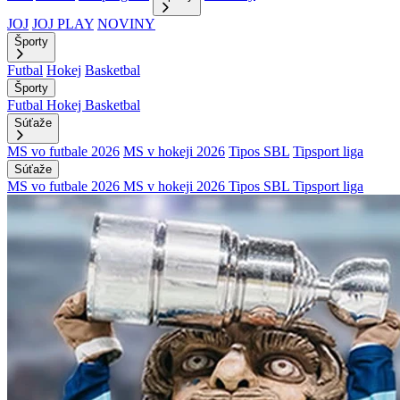
JOJ
JOJ PLAY
NOVINY
Športy
Futbal
Hokej
Basketbal
Športy
Futbal
Hokej
Basketbal
Súťaže
MS vo futbale 2026
MS v hokeji 2026
Tipos SBL
Tipsport liga
Súťaže
MS vo futbale 2026
MS v hokeji 2026
Tipos SBL
Tipsport liga