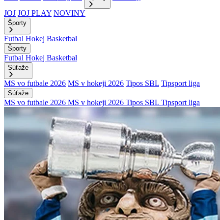
JOJ
JOJ PLAY
NOVINY
Športy
Futbal
Hokej
Basketbal
Športy
Futbal
Hokej
Basketbal
Súťaže
MS vo futbale 2026
MS v hokeji 2026
Tipos SBL
Tipsport liga
Súťaže
MS vo futbale 2026
MS v hokeji 2026
Tipos SBL
Tipsport liga