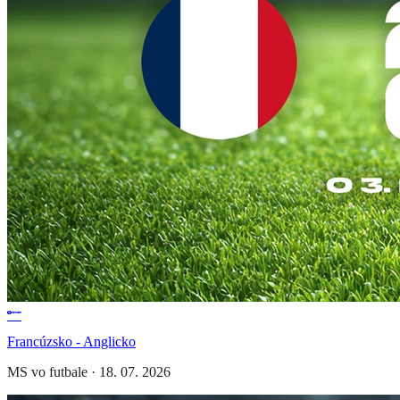
Francúzsko - Anglicko
MS vo futbale
·
18. 07. 2026