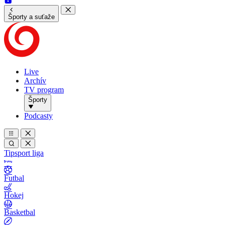
Športy a suťaže
Live
Archív
TV program
Športy
Podcasty
Tipsport liga
Futbal
Hokej
Basketbal