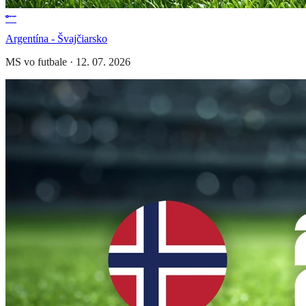
Argentína - Švajčiarsko
MS vo futbale
·
12. 07. 2026