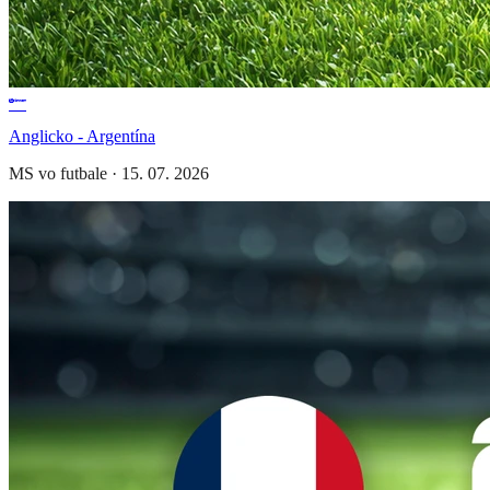
Anglicko - Argentína
MS vo futbale
·
15. 07. 2026