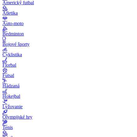
Americký futbal
Atletika
Auto-moto
Bedminton
Bojové športy
Cyklistika
Florbal
Futsal
Hádzaná
Hokejbal
Lyžovanie
Olympijské hry
Tenis