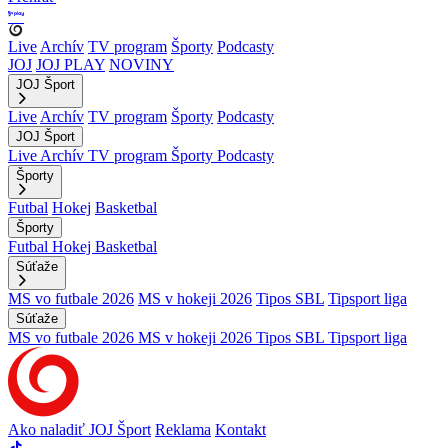
Live
Archív
TV program
Športy
Podcasty
JOJ
JOJ PLAY
NOVINY
JOJ Šport
Live
Archív
TV program
Športy
Podcasty
JOJ Šport
Live
Archív
TV program
Športy
Podcasty
Športy
Futbal
Hokej
Basketbal
Športy
Futbal
Hokej
Basketbal
Súťaže
MS vo futbale 2026
MS v hokeji 2026
Tipos SBL
Tipsport liga
Súťaže
MS vo futbale 2026
MS v hokeji 2026
Tipos SBL
Tipsport liga
Ako naladiť JOJ Šport
Reklama
Kontakt