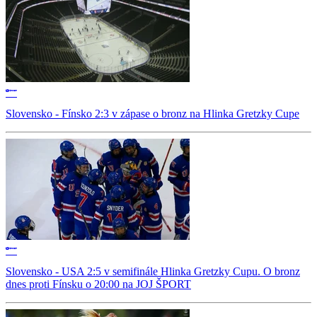
Slovensko - Fínsko 2:3 v zápase o bronz na Hlinka Gretzky Cupe
Slovensko - USA 2:5 v semifinále Hlinka Gretzky Cupu. O bronz
dnes proti Fínsku o 20:00 na JOJ ŠPORT