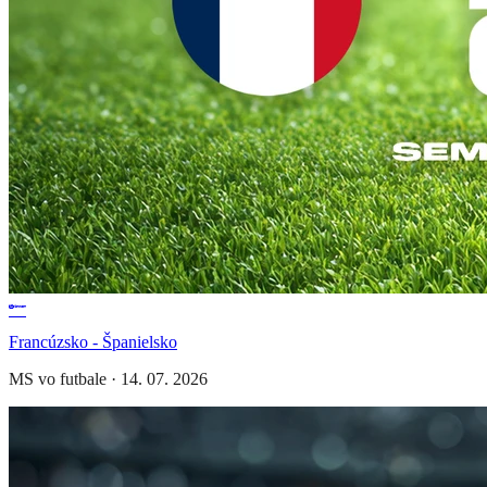
Francúzsko - Španielsko
MS vo futbale
·
14. 07. 2026