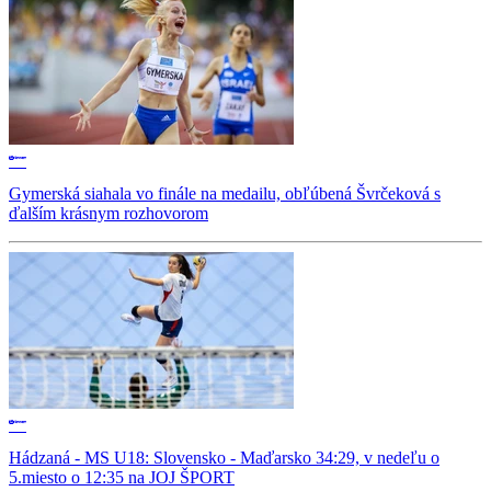
Gymerská siahala vo finále na medailu, obľúbená Švrčeková s
ďalším krásnym rozhovorom
Hádzaná - MS U18: Slovensko - Maďarsko 34:29, v nedeľu o
5.miesto o 12:35 na JOJ ŠPORT